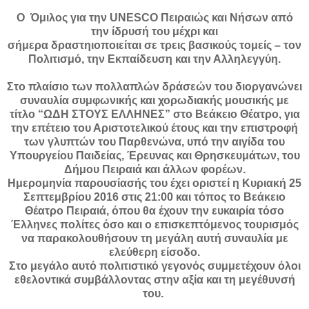
O Όμιλος για την UNESCO Πειραιώς και Νήσων από
την ίδρυσή του μέχρι και
σήμερα δραστηιοποιείται σε τρεις βασικούς τομείς – τον
Πολιτισμό, την Εκπαίδευση και την Αλληλεγγύη.
Στο πλαίσιο των πολλαπλών δράσεών του διοργανώνει
συναυλία συμφωνικής και χορωδιακής μουσικής με
τίτλο “ΩΔΗ ΣΤΟΥΣ ΕΛΛΗΝΕΣ” στο Βεάκειο Θέατρο, για
την επέτειο του Αριστοτελικού έτους και την επιστροφή
των γλυπτών του Παρθενώνα, υπό την αιγίδα του
Υπουργείου Παιδείας, Έρευνας και Θρησκευμάτων, του
Δήμου Πειραιά και άλλων φορέων.
Ημερομηνία παρουσίασής του έχει οριστεί η Κυριακή 25
Σεπτεμβρίου 2016 στις 21:00 και τόπος το Βεάκειο
Θέατρο Πειραιά, όπου θα έχουν την ευκαιρία τόσο
Έλληνες πολίτες όσο και ο επισκεπτόμενος τουρισμός
να παρακολουθήσουν τη μεγάλη αυτή συναυλία με
ελεύθερη είσοδο.
Στο μεγάλο αυτό πολιτιστικό γεγονός συμμετέχουν όλοι
εθελοντικά συμβάλλοντας στην αξία και τη μεγέθυνσή
του.