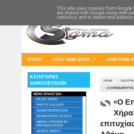
SIGMA WORLD
EUROPE
U.S.A.
AUSTRALIA
RUSS
This site uses cookies from Google to
are shared with Google along with pe
statistics, and to detect and address
ΑΡΧΙΚΗ
ABOUT SIGMA GROUP
INSIDE SIGMA O
ΚΑΤΗΓΟΡΙΕΣ
HOME
ΘΕΑΤΡΙΚ
ΔΗΜΟΣΙΕΥΣΕΩΝ
«Ο ΕΠΙΘΕΩΡΗΤΉΣ 
MENU ΕΠΙΛΟΓΩΝ :
ΘΈΑΤΡΟ ART 63, 3
«Ο Ε
MUSIC NEWS
PHOTO GALLERY
Χήρα»
SIGMA NEWSROOM
SIGMA PRESS OFFICE
επιτυχίας
WEEKLY REVIEW BY
PROAGELOS.GR
ΑΡΧΕΙΟ WEBTV