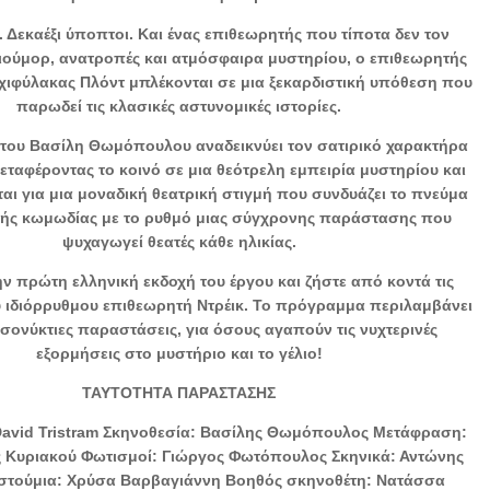
 Δεκαέξι ύποπτοι. Και ένας επιθεωρητής που τίποτα δεν τον
ιούμορ, ανατροπές και ατμόσφαιρα μυστηρίου, ο επιθεωρητής
ρχιφύλακας Πλόντ μπλέκονται σε μια ξεκαρδιστική υπόθεση που
παρωδεί τις κλασικές αστυνομικές ιστορίες.
του Βασίλη Θωμόπουλου αναδεικνύει τον σατιρικό χαρακτήρα
 μεταφέροντας το κοινό σε μια θεότρελη εμπειρία μυστηρίου και
ται για μια μοναδική θεατρική στιγμή που συνδυάζει το πνεύμα
κής κωμωδίας με το ρυθμό μιας σύγχρονης παράστασης που
ψυχαγωγεί θεατές κάθε ηλικίας.
ν πρώτη ελληνική εκδοχή του έργου και ζήστε από κοντά τις
υ ιδιόρρυθμου επιθεωρητή Ντρέικ. Το πρόγραμμα περιλαμβάνει
εσονύκτιες παραστάσεις, για όσους αγαπούν τις νυχτερινές
εξορμήσεις στο μυστήριο και το γέλιο!
ΤΑΥΤΟΤΗΤΑ ΠΑΡΑΣΤΑΣΗΣ
David Tristram Σκηνοθεσία: Βασίλης Θωμόπουλος Μετάφραση:
 Κυριακού Φωτισμοί: Γιώργος Φωτόπουλος Σκηνικά: Αντώνης
στούμια: Χρύσα Βαρβαγιάννη Βοηθός σκηνοθέτη: Νατάσσα