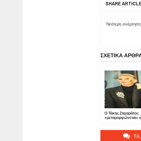
SHARE ARTICL
Νεότερη ανάρτηση
ΣΧΕΤΙΚΑ ΑΡΘΡ
Ο Τάκης Ζαχαράτος
«μεταμορφώνεται» 
«Δεσποινίς Μαργαρί
θέατρο Πτι Παλαί...
ΤΑ