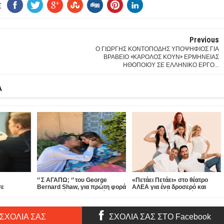
E
Previous
Ο ΓΙΩΡΓΗΣ ΚΟΝΤΟΠΟΔΗΣ ΥΠΟΨΗΦΙΟΣ ΓΙΑ
ΒΡΑΒΕΙΟ «ΚΑΡΟΛΟΣ ΚΟΥΝ» ΕΡΜΗΝΕΙΑΣ
ΗΘΟΠΟΙΟΥ ΣΕ ΕΛΛΗΝΙΚΟ ΕΡΓΟ...
Α
‘’ Σ ΑΓΑΠΩ; ‘’ του George
«Πετάει Πετάει» στο θέατρο
σε
Bernard Shaw, για πρώτη φορά
ΑΛΕΑ για ένα δροσερό και
τα» στο
στην Ελλάδα, στην αυλή του
απολαυστικό καλοκαίρι...
θεάτρου ΑΠΟ ΚΟΙΝΟΥ!
 ΣΧΟΛΙΑ ΣΑΣ
ΣΧΟΛΙΑ ΣΑΣ ΣΤΟ Facebook