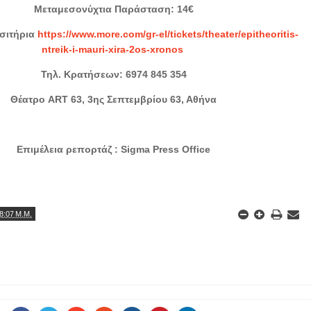
Μεταμεσονύχτια Παράσταση: 14€
ισιτήρια
https://www.more.com/gr-el/tickets/theater/epitheoritis-
ntreik-i-mauri-xira-2os-xronos
Τηλ. Κρατήσεων: 6974 845 354
Θέατρο ART 63, 3ης Σεπτεμβρίου 63, Αθήνα
Επιμέλεια ρεπορτάζ : Sigma Press Office
8:07 Μ.Μ.