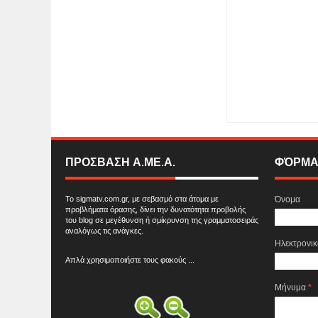
Item Reviewed:
«Ο Ε
Θέατρο ART 63, 3ης 
ΠΡΟΣΒΑΣΗ Α.ΜΕ.Α.
ΦΌΡΜΑ
Το sigmatv.com.gr, με σεβασμό στα άτομα με
Όνομα
προβλήματα όρασης, δίνει την δυνατότητα προβολής
του blog σε μεγέθυνση ή σμίκρυνση της γραμματοσειράς
αναλόγως τις ανάγκες.
Ηλεκτρονι
Απλά χρησιμοποιήστε τους φακούς ...
Μήνυμα
*