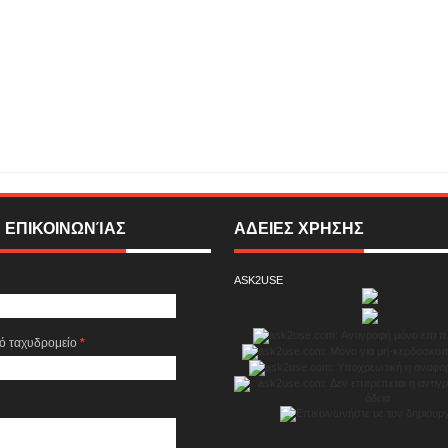
πιθεωρητής Ντρέικ και η Μαύρη Χήρα» του David Tristram, 2ος χρόνος επιτυχίας
Σεπτεμβρίου 63, Αθήνα ...
Rating:
5
Reviewed By:
SIGMA ONLINE TELEVISION
 ΕΠΙΚΟΙΝΩΝΊΑΣ
ΑΔΕΙΕΣ ΧΡΗΣΗΣ
ASK2USE
κό ταχυδρομείο
*