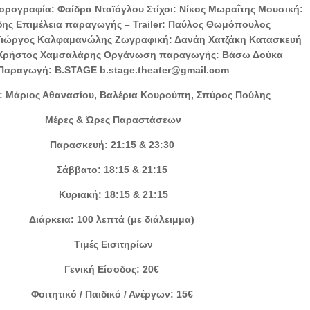
ορογραφία: Φαίδρα Νταϊόγλου Στίχοι: Νίκος Μωραΐτης Μουσική:
δης Επιμέλεια παραγωγής – Trailer: Παύλος Θωμόπουλος
Γιώργος Καλφαμανώλης Ζωγραφική: Δανάη Χατζάκη Κατασκευή
 Χρήστος Χαμσαλάρης Οργάνωση παραγωγής: Βάσω Δούκα
Παραγωγή: B.STAGE b.stage.theater@gmail.com
 Μάριος Αθανασίου, Βαλέρια Κουρούπη, Σπύρος Πούλης
Μέρες & Ώρες Παραστάσεων
Παρασκευή: 21:15 & 23:30
Σάββατο: 18:15 & 21:15
Κυριακή: 18:15 & 21:15
Διάρκεια: 100 λεπτά (με διάλειμμα)
Τιμές Εισιτηρίων
Γενική Είσοδος: 20€
Φοιτητικό / Παιδικό / Ανέργων: 15€