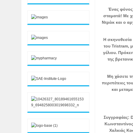
Ένας φόνος.
σταματά! Με χ
Ντρέικ και ο α
Η σκηνοθεσία 
του Tristram,
γέλιου. Πρόκει
της βρετανι
Μη χάσετε τη
περιπέτειες το
και μεταμ
Συγγραφέας: 
Κωνσταντίνος
Χαλκιάς Κο