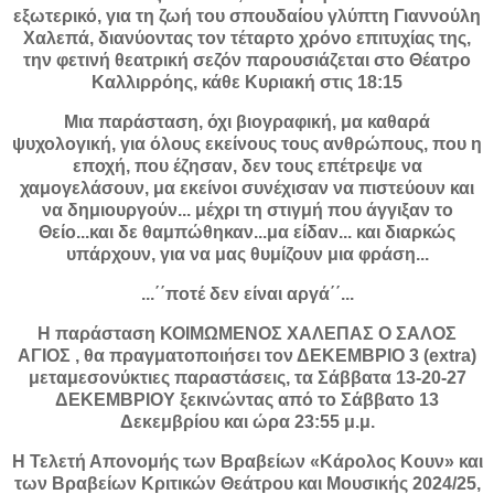
εξωτερικό, για τη ζωή του σπουδαίου γλύπτη Γιαννούλη
Χαλεπά, διανύοντας τον τέταρτο χρόνο επιτυχίας της,
την φετινή θεατρική σεζόν παρουσιάζεται στο Θέατρο
Καλλιρρόης, κάθε Κυριακή στις 18:15
Μια παράσταση, όχι βιογραφική, μα καθαρά
ψυχολογική, για όλους εκείνους τους ανθρώπους, που η
εποχή, που έζησαν, δεν τους επέτρεψε να
χαμογελάσουν, μα εκείνοι συνέχισαν να πιστεύουν και
να δημιουργούν... μέχρι τη στιγμή που άγγιξαν το
Θείο...και δε θαμπώθηκαν...μα είδαν... και διαρκώς
υπάρχουν, για να μας θυμίζουν μια φράση...
...΄΄ποτέ δεν είναι αργά΄΄...
Η παράσταση ΚΟΙΜΩΜΕΝΟΣ ΧΑΛΕΠΑΣ Ο ΣΑΛΟΣ
ΑΓΙΟΣ , θα πραγματοποιήσει τον ΔΕΚΕΜΒΡΙΟ 3 (extra)
μεταμεσονύκτιες παραστάσεις, τα Σάββατα 13-20-27
ΔΕΚΕΜΒΡΙΟΥ ξεκινώντας από το Σάββατο 13
Δεκεμβρίου και ώρα 23:55 μ.μ.
Η Τελετή Απονομής των Βραβείων «Κάρολος Κουν» και
των Βραβείων Κριτικών Θεάτρου και Μουσικής 2024/25,