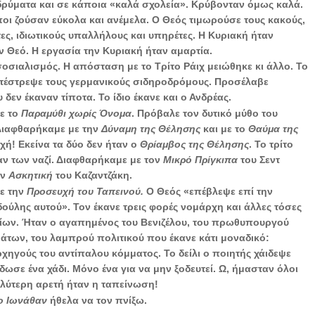
δρύματα και σε κάποια «καλά σχολεία». Κρύβονταν όμως καλά.
οι ζούσαν εύκολα και ανέμελα. Ο Θεός τιμωρούσε τους κακούς,
τες, ιδιωτικούς υπαλλήλους και υπηρέτες. Η Κυριακή ήταν
 Θεό. Η εργασία την Κυριακή ήταν αμαρτία.
σοσιαλισμός. Η απόσταση με το Τρίτο Ράιχ μειώθηκε κι άλλο. Το
ατέστρεψε τους γερμανικούς σιδηροδρόμους. Προσέλαβε
υ δεν έκαναν τίποτα. Το ίδιο έκανε και ο Ανδρέας.
ε το
Παραμύθι χωρίς Όνομα
. Πρόβαλε τον δυτικό μύθο του
 Διαφθαρήκαμε με την
Δύναμη της Θέλησης
και με το
Θαύμα της
ή! Εκείνα τα δύο δ
εν ήταν ο
Θρίαμβος της Θέλησης
. Το τρίτο
αν των ναζί. Διαφθαρήκαμε μ
ε τον
Μικρό Πρίγκιπα
του Σεντ
ην
Ασκητική
του Καζαντζάκη.
ε την
Προσευχή του Ταπεινού.
Ο Θεός «επέβλεψε επί την
δούλης αυτού». Τον έκανε τρεις φορές νομάρχη και άλλες τόσες
είων. Ήταν ο αγαπημένος του Βενιζέλου, του πρωθυπουργού
των, του λαμπρού πολιτικού που έκανε κάτι μοναδικό:
ρχηγούς του αντίπαλου κόμματος. Το δείλι ο ποιητής χάιδεψε
δωσε ένα χάδι. Μόνο ένα για να μην ξοδευτεί. Ω, ήμασταν όλοι
αλύτερη αρετή ήταν η ταπείνωση!
ο Ιωνάθαν
ήθελα να τον πνίξω.