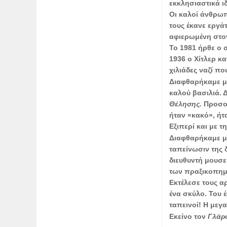
εκκλησιαστικά ι
Οι καλοί άνθρωπ
τους έκανε εργά
αφιερωμένη στον
Το 1981 ήρθε ο 
1936 ο Χίτλερ κ
χιλιάδες ναζί πο
Διαφθαρήκαμε μ
καλού βασιλιά.
Θέλησης.
Προσοχ
ήταν «κακό», ήτ
Εξιπερί και με τ
Διαφθαρήκαμε μ
ταπείνωσιν της 
διευθυντή μουσ
των πραξικοπημά
Εκτέλεσε τους α
ένα σκύλο. Του έ
ταπεινοί! Η μεγ
Εκείνο τον
Γλάρ