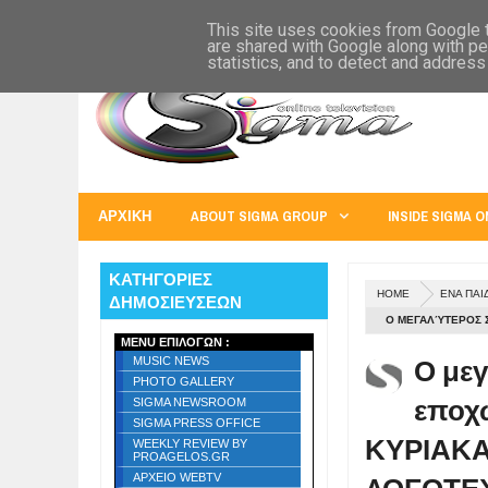
SIGMA WORLD
EUROPE
U.S.A.
AUSTRALIA
RUSS
This site uses cookies from Google to
are shared with Google along with pe
statistics, and to detect and address
ΑΡΧΙΚΗ
ABOUT SIGMA GROUP
INSIDE SIGMA O
ΚΑΤΗΓΟΡΙΕΣ
HOME
ΕΝΑ ΠΑΙ
ΔΗΜΟΣΙΕΥΣΕΩΝ
Ο ΜΕΓΑΛΎΤΕΡΟΣ Σ
MENU ΕΠΙΛΟΓΩΝ :
ΑΦΙΕΡΩΜΑ ΣΤΗ Λ
Ο με
MUSIC NEWS
PHOTO GALLERY
εποχ
SIGMA NEWSROOM
SIGMA PRESS OFFICE
ΚΥΡΙΑΚΑ
WEEKLY REVIEW BY
PROAGELOS.GR
ΑΡΧΕΙΟ WEBTV