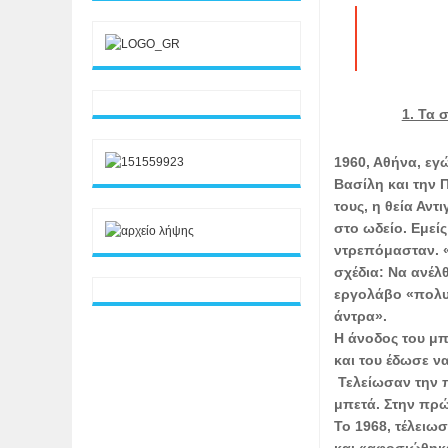
1. Τα 
1960, Αθήνα, εγ
Βασίλη και την 
τους, η θεία Αντ
στο ωδείο. Εμεί
ντρεπόμασταν. «
σχέδια: Να ανέλ
εργολάβο «πολυκ
άντρα».
Η άνοδος του μπ
και του έδωσε ν
Τελείωσαν την 
μπετά. Στην πρώ
Το 1968, τέλειω