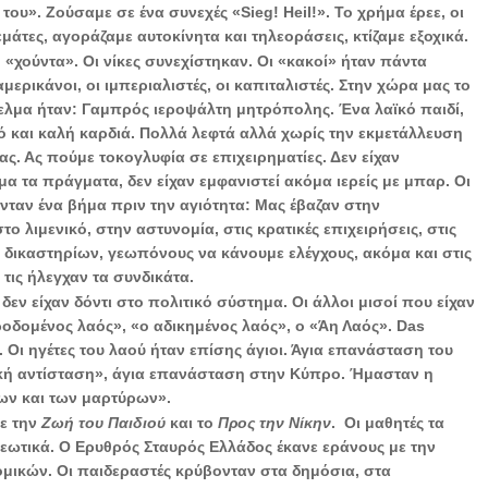
του». Ζούσαμε σε ένα συνεχές «
Sieg
!
Heil
!». Το χρήμα έρεε, οι
μάτες, αγοράζαμε αυτοκίνητα και τηλεοράσεις, κτίζαμε εξοχικά.
η «χούντα». Οι νίκες συνεχίστηκαν. Οι «κακοί» ήταν πάντα
αμερικάνοι, οι ιμπεριαλιστές, οι καπιταλιστές. Στην χώρα μας το
ελμα ήταν: Γαμπρός ιεροψάλτη μητρόπολης. Ένα λαϊκό παιδί,
ό και καλή καρδιά. Πολλά λεφτά αλλά χωρίς την εκμετάλλευση
ας. Ας πούμε τοκογλυφία σε επιχειρηματίες. Δεν είχαν
μα τα πράγματα, δεν είχαν εμφανιστεί ακόμα ιερείς με μπαρ. Οι
ονταν ένα βήμα πριν την αγιότητα: Μας έβαζαν στην
ο λιμενικό, στην αστυνομία, στις κρατικές επιχειρήσεις, στις
 δικαστηρίων, γεωπόνους να κάνουμε ελέγχους, ακόμα και στις
 τις ήλεγχαν τα συνδικάτα.
 δεν είχαν δόντι στο πολιτικό σύστημα. Οι άλλοι μισοί που είχαν
ροδομένος λαός», «ο αδικημένος λαός», ο «Άη Λαός».
Das
. Οι ηγέτες του λαού ήταν επίσης άγιοι. Άγια επανάσταση του
ική αντίσταση», άγια επανάσταση στην Κύπρο. Ήμασταν η
ν και των μαρτύρων».
ε την
Ζωή του Παιδιού
και το
Προς την Νίκην
.
Οι μαθητές τα
ωτικά. Ο Ερυθρός Σταυρός Ελλάδος έκανε εράνους με την
μικών. Οι παιδεραστές κρύβονταν στα δημόσια, στα