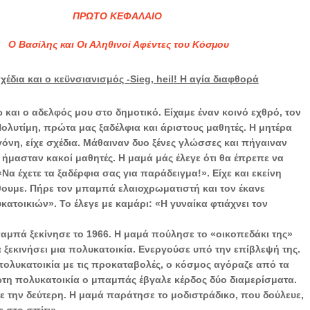
ΠΡΩΤΟ ΚΕΦΑΛΑΙΟ
Ο Βασίλης και
Οι Αληθινοί Αφέντες του Κόσμου
σχέδια και ο κεϋνσιανισμός -
Sieg
,
heil
! Η αγία διαφθορά
ώ και ο αδελφός μου στο δημοτικό. Είχαμε έναν κοινό εχθρό, τον
Πολυτίμη, πρώτα μας ξαδέλφια και άριστους μαθητές. Η μητέρα
ιγόνη, είχε σχέδια. Μάθαιναν δυο ξένες γλώσσες και πήγαιναν
ς ήμασταν κακοί μαθητές. Η μαμά μάς έλεγε ότι θα έπρεπε να
Να έχετε τα ξαδέρφια σας για παράδειγμα!». Είχε και εκείνη
θουμε. Πήρε τον μπαμπά ελαιοχρωματιστή και τον έκανε
ατοικιών». Το έλεγε με καμάρι: «Η γυναίκα φτιάχνει τον
αμπά ξεκίνησε το 1966. Η μαμά πούλησε το «οικοπεδάκι της»
α ξεκινήσει μια πολυκατοικία. Ενεργούσε υπό την επίβλεψή της.
πολυκατοικία με τις προκαταβολές, ο κόσμος αγόραζε από τα
τη πολυκατοικία ο μπαμπάς έβγαλε κέρδος δύο διαμερίσματα.
σε την δεύτερη. Η μαμά παράτησε το μοδιστράδικο, που δούλευε,