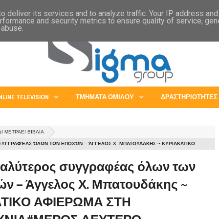
IA
CHINA
JAPAN
EXPORTS - ABROAD SERVICES
OPPORTUNITIES
 deliver its services and to analyze traffic. Your IP address an
rformance and security metrics to ensure quality of service, ge
 abuse.
NLINE TELEVISION
ΤΜΗΜΑΤΑ ΟΜΙΛΟΥ
ΔΡΑΣΤΗΡΙΟΤΗΤΕΣ
ΔΙ ΜΕΤΡΑΕΙ ΒΙΒΛΙΑ
ΥΓΓΡΑΦΈΑΣ ΌΛΩΝ ΤΩΝ ΕΠΟΧΏΝ – ΆΓΓΕΛΟΣ Χ. ΜΠΑΤΟΥΔΆΚΗΣ ~ ΚΥΡΙΑΚΑΤΙΚΟ
ΟΓΟΤΕΧΝΙΑ#ΜΕΡΟΣ ΔΕΥΤΕΡΟ
γαλύτερος συγγραφέας όλων των
ών – Άγγελος Χ. Μπατουδάκης ~
ΤΙΚΟ ΑΦΙΕΡΩΜΑ ΣΤΗ