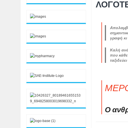
ΛΟΓΟΤ
Απολαμβά
σημαντικ
γραφή κι
Καλή ανά
που κάθε
ταξιδεύει
ΜΕΡ
Ο ανθ