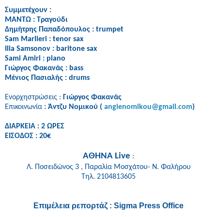
Συμμετέχουν :
ΜΑΝΤΩ :
Τραγούδι
Δημήτρης Παπαδόπουλος :
trumpet
Sam Marlieri :
tenor sax
Ilia Samsonov :
baritone sax
Sami Amiri :
piano
Γιώργος
Φακανάς
:
bass
Μένιος Πασιαλής :
drums
Ενορχηστρώσεις :
Γιώργος Φακανάς
Επικοινωνία
:
Άντζυ Νομικού (
angienomikou@gmail.com
)
ΔΙΑΡΚΕΙΑ : 2 ΩΡΕΣ
ΕΙΣΟΔΟΣ : 20€
ΑΘΗΝΑ
Live
:
Λ. Ποσειδώνος 3 , Παραλία Μοσχάτου- Ν. Φαλήρου
Τηλ. 2104813605
Επιμέλεια ρεπορτάζ : Sigma Press Office