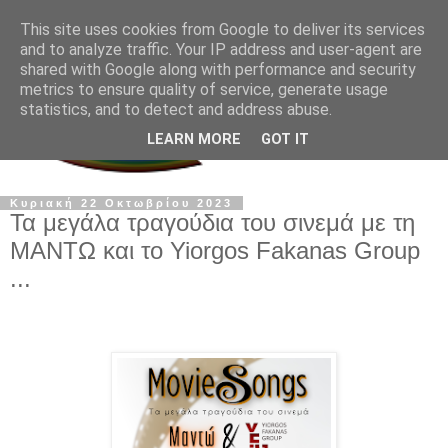
This site uses cookies from Google to deliver its services
and to analyze traffic. Your IP address and user-agent are
shared with Google along with performance and security
metrics to ensure quality of service, generate usage
statistics, and to detect and address abuse.
LEARN MORE
GOT IT
Κυριακή 22 Οκτωβρίου 2023
Τα μεγάλα τραγούδια του σινεμά με τη
ΜΑΝΤΩ και το Yiorgos Fakanas Group
...