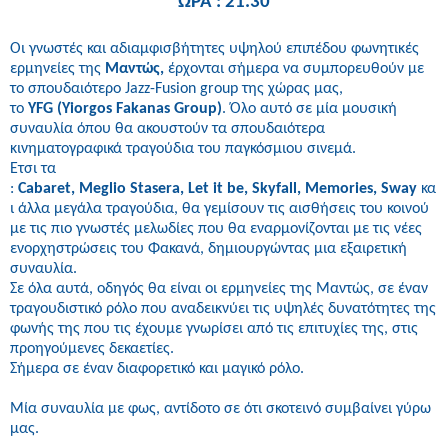
ΩΡΑ : 21.30
Οι γνωστές και αδιαμφισβήτητες υψηλού επιπέδου φωνητικές
ερμηνείες της
Μαντώς,
έρχονται σήμερα να συμπορευθούν με
το σπουδαιότερο
Jazz
-
Fusion group
της χώρας μας,
το
YFG
(
Yiorgos Fakanas Group
)
. Όλο αυτό σε μία μουσική
συναυλία όπου θα ακουστούν τα σπουδαιότερα
κινηματογραφικά τραγούδια του παγκόσμιου σινεμά.
Ετσι τα
:
Cabaret
,
Meglio Stasera
,
Let it be
,
Skyfall
,
Memories
,
Sway
κα
ι άλλα μεγάλα τραγούδια, θα γεμίσουν τις αισθήσεις του κοινού
με τις πιο γνωστές μελωδίες που θα εναρμονίζονται με τις νέες
ενορχηστρώσεις του Φακανά, δημιουργώντας μια εξαιρετική
συναυλία.
Σε όλα αυτά, οδηγός θα είναι οι ερμηνείες της Μαντώς, σε έναν
τραγουδιστικό ρόλο που αναδεικνύει τις υψηλές δυνατότητες της
φωνής της που τις έχουμε γνωρίσει από τις επιτυχίες της, στις
προηγούμενες δεκαετίες.
Σήμερα σε έναν διαφορετικό και μαγικό ρόλο.
Μία συναυλία με φως, αντίδοτο σε ότι σκοτεινό συμβαίνει γύρω
μας.