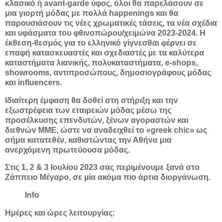
κλασικό ή avant-garde ύφος, όλοι θα παρελάσουν σε
μια γιορτή μόδας με πολλά happenings και θα
παρουσιάσουν τις νέες χρωματικές τάσεις, τα νέα σχέδια
και υφάσματα του φθινοπώρου/χειμώνα 2023-2024. Η
έκθεση-θεσμός για το ελληνικό γίγνεσθαι φέρνει σε
επαφή κατασκευαστές και σχεδιαστές µε τα καλύτερα
καταστήματα λιανικής, πολυκαταστήματα, e-shops,
showrooms, αντιπροσώπους, δημοσιογράφους μόδας
και influencers.
Ιδιαίτερη έμφαση θα δοθεί στη στήριξη και την
εξωστρέφεια των εταιρειών μόδας μέσω της
προσέλκυσης επενδυτών, ξένων αγοραστών και
διεθνών ΜΜΕ, ώστε να αναδειχθεί το «greek chic» ως
σήμα κατατεθέν, καθιστώντας την Αθήνα μια
ανερχόμενη πρωτεύουσα μόδας.
Στις 1, 2 & 3 Ιουλίου 2023 σας περιμένουμε ξανά στο
Ζάππειο Μέγαρο, σε µία ακόμα πιο άρτια διοργάνωση.
Info
Ημέρες και ώρες λειτουργίας: