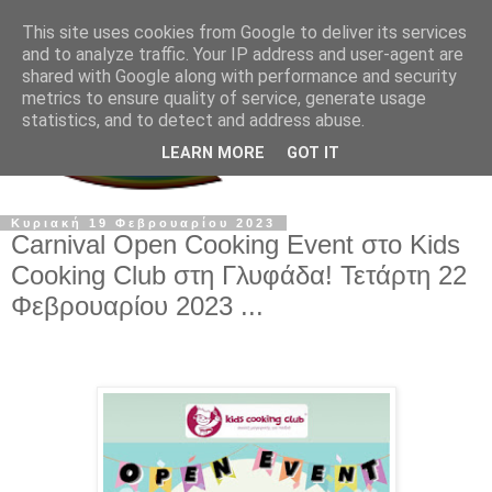
This site uses cookies from Google to deliver its services
and to analyze traffic. Your IP address and user-agent are
shared with Google along with performance and security
metrics to ensure quality of service, generate usage
statistics, and to detect and address abuse.
LEARN MORE
GOT IT
Κυριακή 19 Φεβρουαρίου 2023
Carnival Οpen Cooking Event στο Kids
Cooking Club στη Γλυφάδα! Τετάρτη 22
Φεβρουαρίου 2023 ...