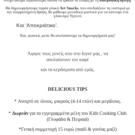
στόχο ακόμα περισσότερα παιδιά να έρθουν σε επαφή με τη
διατροφική αγωγή
.
Θα δημιουργήσουμε παρέα γλυκά
A
rt
S
nacks
, που συνδυάζουν τη νοστιμιά με
την ισορροπημένη θρέψη, θα μάθουμε μοναδικά μυστικά για να κάνουμε ένα
γλύκισμα Υγιεινό
Και ‘Αποκριάτικο’.
Και, φυσικά, μετά, θα απολαύσουμε τα δημιουργήματά μας!
Άφησε τους γονείς σου στο foyer μας , να
απολαύσουν τον καφέ
και τα κεράσματα από εμάς.
DELICIOUS TIPS
* Ανοιχτό σε όλους, μικρούς (4-14 ετών) και μεγάλους.
*
Δωρεάν
για τα εγγεγραμμένα μέλη του Kids Cooking Club
(Γλυφάδα & Πειραιά)
*Γενική συμμετοχή 15 ευρώ (παιδί & γονέας μαζί)