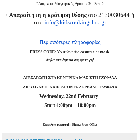
*Διάρκεια Μαγειρικής Δράσης 30’ λεπτά
Απαραίτητη η κράτηση θέσης
στο 2130030644 ή
*
στο
info@kidscookingclub.gr
Περισσότερες πληροφορίες
DRESS CODE:
Your favorite
costume
or
mask
!
Δηλώστε άμεσα συμμετοχή!
ΔΙΕΞΑΓΩΓΗ ΣΤΑ ΚΕΝΤΡΙΚΑ ΜΑΣ ΣΤΗ ΓΛΥΦΑΔΑ
ΔΙΕΥΘΥΝΣΗ: ΝΑΠΟΛΕΟΝΤΑ ΖΕΡΒΑ 58, ΓΛΥΦΑΔΑ
Wednesday
, 22
nd February
Start
4:00
pm
– 10:00
pm
Επιμέλεια ρεπορτάζ : Sigma Press Office