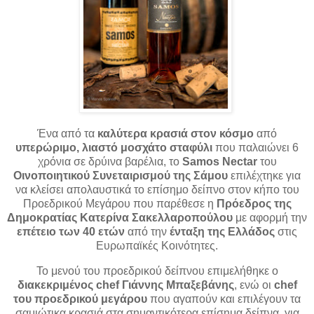
Ένα από τα
καλύτερα κρασιά στον κόσμο
από
υπερώριμο, λιαστό μοσχάτο σταφύλι
που παλαιώνει 6
χρόνια σε δρύινα βαρέλια, το
Samos
Nectar
του
Οινοποιητικού Συνεταιρισμού της Σάμου
επιλέχτηκε για
να κλείσει απολαυστικά το επίσημο δείπνο στον κήπο του
Προεδρικού Μεγάρου που παρέθεσε η
Πρόεδρος της
Δημοκρατίας Κατερίνα Σακελλαροπούλου
με αφορμή την
επέτειο των 40 ετών
από την
ένταξη της Ελλάδος
στις
Ευρωπαϊκές Κοινότητες.
Το μενού του προεδρικού δείπνου επιμελήθηκε ο
διακεκριμένος
chef
Γιάννης Μπαξεβάνης
, ενώ οι
chef
του προεδρικού μεγάρου
που αγαπούν και επιλέγουν τα
σαμιώτικα κρασιά στα σημαντικότερα επίσημα δείπνα, για