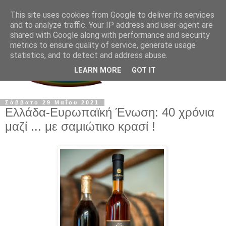
This site uses cookies from Google to deliver its services
and to analyze traffic. Your IP address and user-agent are
shared with Google along with performance and security
metrics to ensure quality of service, generate usage
statistics, and to detect and address abuse.
LEARN MORE
GOT IT
Σάββατο 29 Μαΐου 2021
Ελλάδα-Ευρωπαϊκή Ένωση: 40 χρόνια
μαζί ... με σαμιώτικο κρασί !