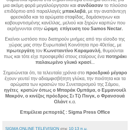
μια ακόμη φορά μεγαλούργησαν και
συνδύασαν
το πλούσιο
επιδόρπιο από παραλλαγές
μπακλαβά
, με την αναπάντεχη
φρεσκάδα και τα αρώματα σταφίδας, δαμάσκηνων και
καβουρντισμένης κανέλλας, μελιού και ξηρών καρπών που
εκρήγνυνται στην
ώριμη
επίγευση του
Samos
Nectar
.
Εκείνοι ωστόσο που διατηρούν μνήμες από την είσοδο της
χώρας μας στην Ευρωπαϊκή Κοινότητα προ 40ετίας, με
πρωτεργάτη
τον
Κωνσταντίνο Καραμανλή
, θυμούνται
πως και τότε είχε προσφερθεί στους εταίρους ένα
ποτηράκι
παλαιωμένο γλυκό κρασί
...
Σημειώνεται ότι, τα τελευταία χρόνια στο
προεδρικό μέγαρο
έχουν γευτεί την αδιαμφισβήτητη γλύκα, την ποιότητα και τα
αρώματα των κρασιών του Συνεταιρισμού της Σάμου,
ηγέτες
κρατών όπως ο Μπαράκ Ομπάμα, ο Εμμανουέλ
Μακρόν, ο κινέζος πρόεδρος Σι Τζι Πινγκ, ο Φρανσουά
Ολάντ
κ.α.
Επιμέλεια ρεπορτάζ : Sigma Press Office
SIGMA ONLINE TELEVISION
στις
10:13 π.μ.