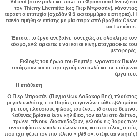
Villeret (στον ρόλο και πάλι του Φρανσουά Πινιόν) και
τον Thierry Lhermitte (ως Πιερ Μπροσάν), κάνοντας
τεράστια επιτυχία (σχεδόν 9,5 εκατομμύρια εισιτήρια). Η
ταινία τιμήθηκε επίσης με μία σειρά από βραβεία César
και Lumières.
Έκτοτε, το έργο ανεβαίνει συνεχώς σε ολόκληρο τον
κόσμο, ενώ αρκετές είναι και οι κινηματογραφικές του
μεταφορές.
Εκδοχές του ήρωα του Βεμπέρ, Φρανσουά Πινιόν
υπάρχουν και σε προηγούμενα αλλά και σε επόμενα
έργα του.
Η υπόθεση
Ο Πιερ Μπροσάν (Πυγμαλίων Δαδακαρίδης), πλούσιος
μεγαλοεκδότης στο Παρίσι, οργανώνει κάθε εβδομάδα
με τους πλούσιους φίλους του ένα… ιδιότυπο δείπνο:
Καθένας βρίσκει έναν «ηλίθιο», τον καλεί στο δείπνο,
τρώνε, πίνουν, διασκεδάζουν, γελούν εις βάρος των
ανυποψίαστων καλεσμένων τους και στο τέλος, αυτός
που έχει φέρει τον πιο τέλειο «ηλίθιο», στέφεται νικητής!