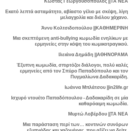
Κώστας Γεωργουσόπουλος ||ΤΑ ΝΕΑ
Εκατό λεπτά ασταμάτητο, αβίαστο γέλιο με σκέψη, λίγη
μελαγχολία και διόλου χάχανο.
Άννυ Κολτσιδοπούλου ||ΚΑΘΗΜΕΡΙΝΗ
Μια σκεπτόμενη anti-bullying κωμωδία ενηλίκων με
ερμηνείες στην κόψη του κωμικοτραγικού.
Ιλειάνα Δημάδη ||ΑΘΗΝΟΡΑΜΑ
Έξυπνη κωμωδία, σπιρτόζοι διάλογοι, πολύ καλές
ερμηνείες από τον Σπύρο Παπαδόπουλο και τον
Πυγμαλίωνα Δαδακαρίδη.
Ιωάννα Μπλάτσου ||in2life.gr
Ισχυρό ντουέτο Παπαδόπουλου - Δαδακαρίδη σε μία
καθαρόαιμη κωμωδία.
Μυρτώ Λοβέρδου ||ΤΑ ΝΕΑ
Μια παράσταση περί των… κοντινών συνόρων
εξυπνάδας και χαζομάρας, που αξίζει να δείτε.