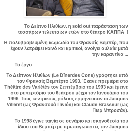
Το Δείπνο Ηλιθίων, η sold out παράσταση των
τεσσάρων τελευταίων ετών στο θέατρο ΚΑΠΠΑ !
Η πολυβραβευμένη κωμωδία του Φρανσίς Βεμπέρ, που
έχουν λατρέψει κοινό και κριτικοί, ανοίγει αυλαία μετά
την καραντίνα ...
Το έργο
Το Δείπνοv Ηλιθίων (Le Dînerdes Cons) γράφτηκε από
τον Φρανσίς Βεμπέρτο 1993. Έκανε πρεμιέρα στο
Théâtre des Variétés τον Σεπτέμβριο του 1993 και έμεινε
στο ρεπερτόριο του θεάτρου μέχρι τον Ιανουάριο του
1996. Τους κεντρικούς ρόλους ερμήνευσαν οι Jacques
Villeret (ως Φρανσουά Πινιόν) και Claude Brasseur (ως
Πιερ Μπροσάν).
Το 1998 έγινε ταινία σε σενάριο και σκηνοθεσία του
ίδιου του Βεμπέρ με πρωταγωνιστές τον Jacques