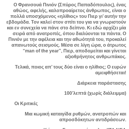
Ο Φρανσουά Πινιόν (Σπύρος Παπαδόπουλος), ένας
αθώος, αφελής, καλοπροαίρετος άνθρωπος, είναι ο
πολλά υποσχόμενος «ηλίθιος» του Πιερ γι’ αυτήν την
εβδομάδα. Τον καλεί στον σπίτι του για να γνωριστούν
και εν συνεχεία να πάνε στο δείπνο. Κι εδώ αρχίζει μία
σειρά από ανατροπές, όπου διαλύονται τα πάντα. Ο
Πινιόν με την αφέλεια και την αθωότητά του, προκαλεί
απανωτούς σεισμούς. Μέσα σε λίγη ώρα, ο άτρωτος
“man of the year”, Πιερ, αποδομείται και γίνεται
αξιοθρήνητος ανθρωπάκος.
Τελικά, ποιος απ’ τους δύο είναι ο ηλίθιος; Ο ευρών
αμειφθήσεται!
Διάρκεια παράστασης
100’λεπτά (χωρίς διάλειμμα)
Οι Κριτικές
Μια κωμική καταιγίδα ρυθμών, ανατροπών και
απροσδόκητων αντιδράσεων.