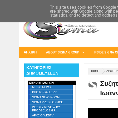
SIGMA WORLD
EUROPE
U.S.A.
AUSTRALIA
RUSS
This site uses cookies from Google to
are shared with Google along with pe
statistics, and to detect and address
ΑΡΧΙΚΗ
ABOUT SIGMA GROUP
INSIDE SIGMA O
ΚΑΤΗΓΟΡΙΕΣ
HOME
ΑΡΧΕΙΟ
ΔΗΜΟΣΙΕΥΣΕΩΝ
Συζη
MENU ΕΠΙΛΟΓΩΝ :
MUSIC NEWS
Ιωάνν
PHOTO GALLERY
SIGMA NEWSROOM
SIGMA PRESS OFFICE
WEEKLY REVIEW BY
PROAGELOS.GR
ΑΡΧΕΙΟ WEBTV