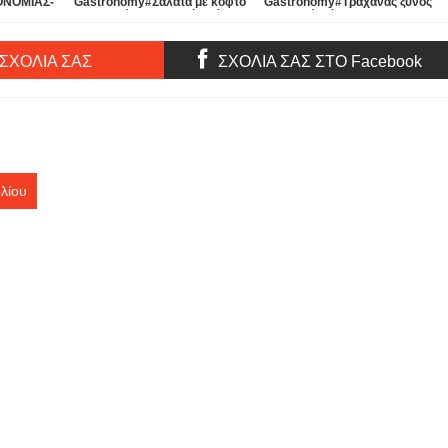
ΟΝΟΜΙΑΣ-
Gastronomy#Σαλάτα με κοφτό
Gastronomy#Τραχανάς ξυνός
ΤΟ
μακαρονάκι λαχανικών μέσα σε
με παστό-φέτα#Sour frumenty-
ΓΙΑ
καρβελάκι προζυμένιο!
salty meat-feta cheese !
ΜΑΤΑ !
 ΣΧΟΛΙΑ ΣΑΣ
ΣΧΟΛΙΑ ΣΑΣ ΣΤΟ Facebook
λίου