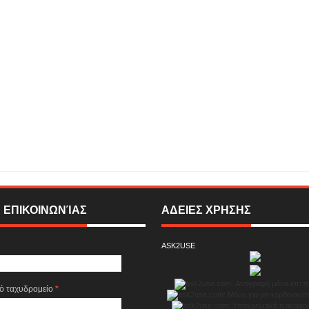
τώντας με τη γνωστή αστρολόγο Ιωάννα Αυγερινού ....
Rating:
5
Reviewed By:
EVISION
 ΕΠΙΚΟΙΝΩΝΊΑΣ
ΑΔΕΙΕΣ ΧΡΗΣΗΣ
ASK2USE
κό ταχυδρομείο
*