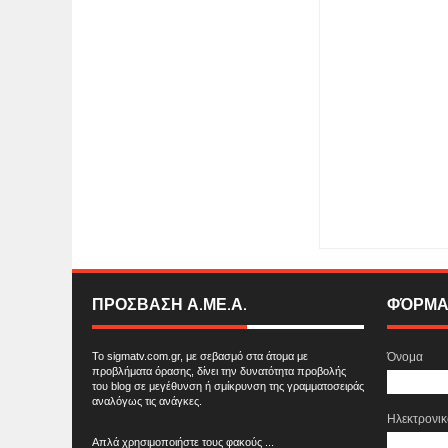
Item Reviewed:
Συζη
SIGMA ONLINE TEL
ΠΡΟΣΒΑΣΗ Α.ΜΕ.Α.
ΦΌΡΜΑ
Το sigmatv.com.gr, με σεβασμό στα άτομα με
Όνομα
προβλήματα όρασης, δίνει την δυνατότητα προβολής
του blog σε μεγέθυνση ή σμίκρυνση της γραμματοσειράς
αναλόγως τις ανάγκες.
Ηλεκτρονι
Απλά χρησιμοποιήστε τους φακούς ...