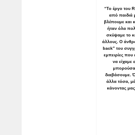
“To έργο του R
από παιδιά μ
βλέπουμε και κ
ήταν όλα πολ
σκύψαμε το κε
άλλους. Ο άνθρ
back” του συγγ
εμπειρίες που 
να είχαμε 
μπορούσαμ
διαβάσουμε. Ό
άλλα τόσα, μ
κάνοντας μας 