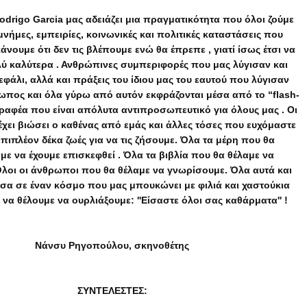
odrigo Garcia μας αδειάζει μια πραγματικότητα που όλοι ζούμε
νήμες, εμπειρίες, κοινωνικές και πολιτικές καταστάσεις που
άνουμε ότι δεν τις βλέπουμε ενώ θα έπρεπε , γιατί ίσως έτσι να
ύ καλύτερα . Ανθρώπινες συμπεριφορές που μας λύγισαν και
φάλι, αλλά και πράξεις του ίδιου μας του εαυτού που λύγισαν
ωπος και όλα γύρω από αυτόν εκφράζονται μέσα από το “flash-
ραφέα που είναι απόλυτα αντιπροσωπευτικό για όλους μας . Οι
έχει βιώσει ο καθένας από εμάς και άλλες τόσες που ευχόμαστε
επιπλέον δέκα ζωές για να τις ζήσουμε. Όλα τα μέρη που θα
ε να έχουμε επισκεφθεί . Όλα τα βιβλία που θα θέλαμε να
λοι οι άνθρωποι που θα θέλαμε να γνωρίσουμε. Όλα αυτά και
έσα σε έναν κόσμο που μας μπουκώνει με φιλιά και χαστούκια
να θέλουμε να ουρλιάξουμε: ''Είσαστε όλοι σας καθάρματα'' !
Νάνσυ Ρηγοπούλου, σκηνοθέτης
ΣΥΝΤΕΛΕΣΤΕΣ: