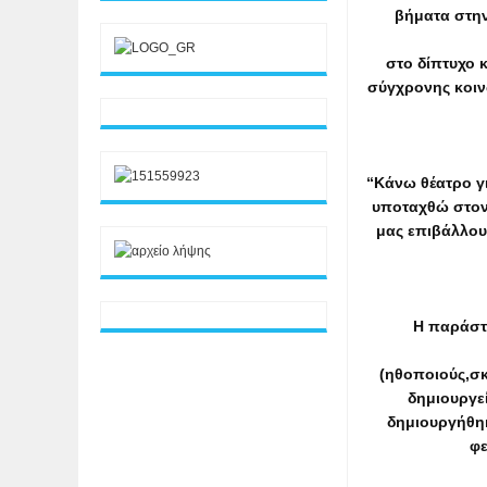
βήματα στην
στο δίπτυχο 
σύγχρονης κοινω
“Κάνω θέατρο γι
υποταχθώ στον
μας επιβάλλου
Η παράστ
(ηθοποιούς,σκ
δημιουργεί
δημιουργήθηκ
φε