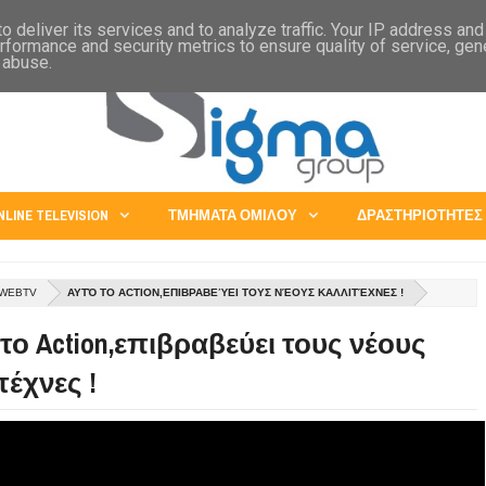
IA
CHINA
JAPAN
EXPORTS - ABROAD SERVICES
OPPORTUNITIES
 deliver its services and to analyze traffic. Your IP address an
rformance and security metrics to ensure quality of service, ge
 abuse.
NLINE TELEVISION
ΤΜΗΜΑΤΑ ΟΜΙΛΟΥ
ΔΡΑΣΤΗΡΙΟΤΗΤΕΣ
 WEBTV
ΑΥΤΌ ΤΟ ACTION,ΕΠΙΒΡΑΒΕΎΕΙ ΤΟΥΣ ΝΈΟΥΣ ΚΑΛΛΙΤΈΧΝΕΣ !
το Action,επιβραβεύει τους νέους
τέχνες !