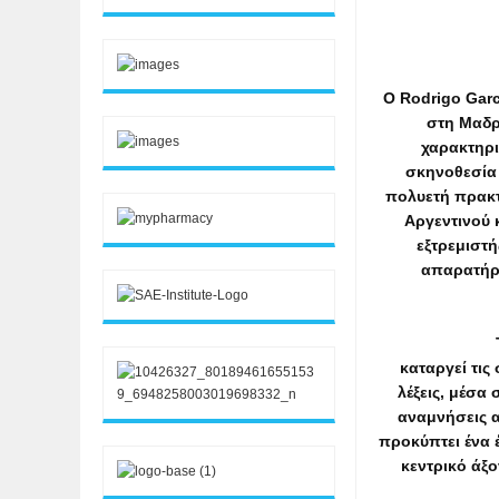
O Rodrigo Garc
στη Μαδρ
χαρακτηρι
σκηνοθεσία 
πολυετή πρακτ
Αργεντινού 
εξτρεμιστή
απαρατήρη
καταργεί τις 
λέξεις, μέσα
αναμνήσεις α
προκύπτει ένα 
κεντρικό άξο