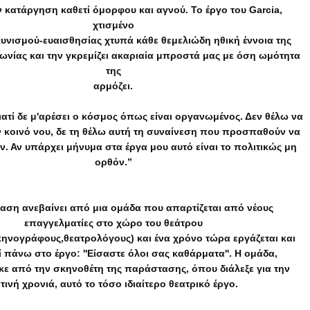
 κατάργηση καθετί όμορφου και αγνού. Το έργο του Garcia, 
χτισμένο

κυνισμού-ευαισθησίας χτυπά κάθε θεμελιώδη ηθική έννοια της

νίας και την γκρεμίζει ακαριαία μπροστά μας με όση ωμότητα 
της

αρμόζει.
ατί δε μ'αρέσει ο κόσμος όπως είναι οργανωμένος. Δεν θέλω να
 κοινό νου, δε τη θέλω αυτή τη συναίνεση που προσπαθούν να
ν. Αν υπάρχει μήνυμα στα έργα μου αυτό είναι το πολιτικώς μη
ορθόν.”
αση ανεβαίνει από μια ομάδα που απαρτίζεται από νέους
επαγγελματίες στο χώρο του θεάτρου
ηνογράφους,θεατρολόγους) και ένα χρόνο τώρα εργάζεται και
 πάνω στο έργο: ''Eίσαστε όλοι σας καθάρματα''. Η ομάδα,
ε από την σκηνοθέτη της παράστασης, όπου διάλεξε για την
τινή χρονιά, αυτό το τόσο ιδιαίτερο θεατρικό έργο.