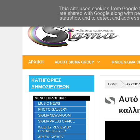
SIGMA WORLD
EUROPE
U.S.A.
AUSTRALIA
RUSS
This site uses cookies from Google to
are shared with Google along with pe
statistics, and to detect and address
ΑΡΧΙΚΗ
ABOUT SIGMA GROUP
INSIDE SIGMA O
ΚΑΤΗΓΟΡΙΕΣ
HOME
ΑΡΧΕΙΟ
ΔΗΜΟΣΙΕΥΣΕΩΝ
Αυτό 
MENU ΕΠΙΛΟΓΩΝ :
MUSIC NEWS
καλλι
PHOTO GALLERY
SIGMA NEWSROOM
SIGMA PRESS OFFICE
WEEKLY REVIEW BY
PROAGELOS.GR
ΑΡΧΕΙΟ WEBTV