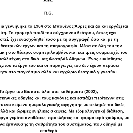
puta.''
R.G.
ia γεννήθηκε το 1964 στο Μπουένος Άυρες και ζει και εργάζεται
ίτη. Το τρομερό παιδί του σύγχρονου θεάτρου, όπως έχει
στεί, έχει ενασχοληθεί τόσο με τη συγγραφή όσο και με τη
θεατρικών έργων και τη σκηνογραφία. Μέσα σε όλη του την
ική στο θέατρο, συμπεριλαμβάνονται και τρεις συμμετοχές του
καλλιτέχνη στο δικό μας Φεστιβάλ Αθηνών. Ένας ευαίσθητος
ς,που τα έργα του και οι παραγωγές του δεν έχουν περάσει
τα στο παγκόσμιο αλλά και εγχώριο θεατρικό γίγνεσθαι.
Το έργο του Είσαστε όλοι σας καθάρματα (2002),

σκηνικές οδηγίες και τους κανόνες και εστιάζει περίτεχνα στις

 σε ένα κείμενο ημερολογιακής αφήγησης με σκληρές παιδικές

λλά και ώριμες ενήλικες σκέψεις. Με εξομολογητική διάθεση,

έργο γεμάτο αντιθέσεις, προκλήσεις και φαρμακερό χιούμορ, με

να έμπνευσης τη σαθρότητα του συστήματος, που οδηγεί με 
σταθερά
