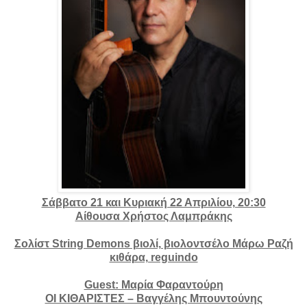
Σάββατο 21 και Κυριακή 22 Απριλίου, 20:30
Αίθουσα Χρήστος Λαμπράκης
Σολίστ String Demons βιολί, βιολοντσέλο Μάρω Ραζή
κιθάρα, reguindo
Guest: Μαρία Φαραντούρη
ΟΙ ΚΙΘΑΡΙΣΤΕΣ – Βαγγέλης Μπουντούνης