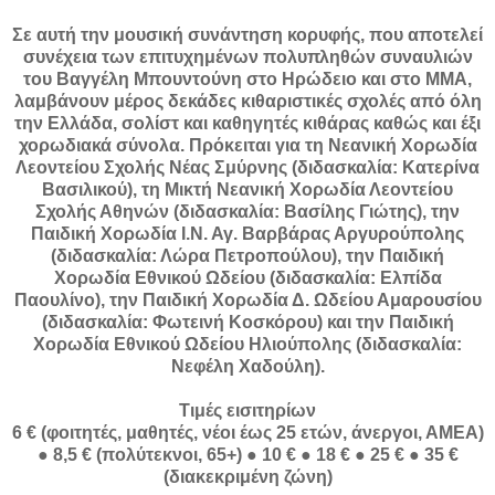
Σε αυτή την μουσική συνάντηση κορυφής, που αποτελεί
συνέχεια των επιτυχημένων πολυπληθών συναυλιών
του Βαγγέλη Μπουντούνη στο Ηρώδειο και στο ΜΜΑ,
λαμβάνουν μέρος δεκάδες κιθαριστικές σχολές από όλη
την Ελλάδα, σολίστ και καθηγητές κιθάρας καθώς και έξι
χορωδιακά σύνολα. Πρόκειται για τη Νεανική Χορωδία
Λεοντείου Σχολής Νέας Σμύρνης (διδασκαλία: Κατερίνα
Βασιλικού), τη Μικτή Νεανική Χορωδία Λεοντείου
Σχολής Αθηνών (διδασκαλία: Βασίλης Γιώτης), την
Παιδική Χορωδία Ι.Ν. Αγ. Βαρβάρας Αργυρούπολης
(διδασκαλία: Λώρα Πετροπούλου), την Παιδική
Χορωδία Εθνικού Ωδείου (διδασκαλία: Ελπίδα
Παουλίνο), την Παιδική Χορωδία Δ. Ωδείου Αμαρουσίου
(διδασκαλία: Φωτεινή Κοσκόρου) και την Παιδική
Χορωδία Εθνικού Ωδείου Ηλιούπολης (διδασκαλία:
Νεφέλη Χαδούλη).
Tιμές εισιτηρίων
6 € (φοιτητές, μαθητές, νέοι έως 25 ετών, άνεργοι, ΑΜΕΑ)
● 8,5 € (πολύτεκνοι, 65+) ● 10 € ● 18 € ● 25 € ● 35 €
(διακεκριμένη ζώνη)