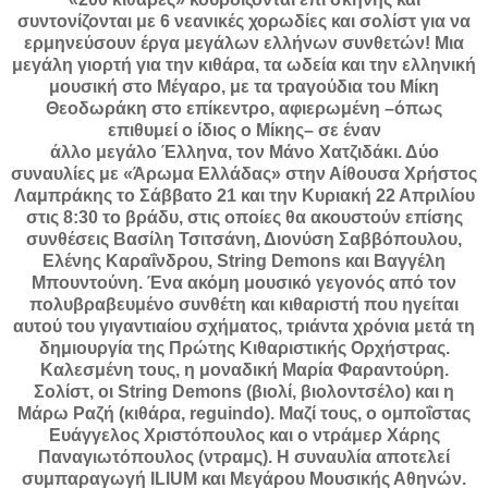
συντονίζονται με 6 νεανικές χορωδίες και σολίστ για να
ερμηνεύσουν έργα μεγάλων ελλήνων συνθετών! Μια
μεγάλη γιορτή για την κιθάρα, τα ωδεία και την ελληνική
μουσική στο Μέγαρο, με τα τραγούδια του Μίκη
Θεοδωράκη στο επίκεντρο, αφιερωμένη –όπως
επιθυμεί ο ίδιος ο Μίκης– σε έναν
άλλο μεγάλο Έλληνα, τον Μάνο Χατζιδάκι. Δύο
συναυλίες με «Άρωμα Ελλάδας» στην Αίθουσα Χρήστος
Λαμπράκης το Σάββατο 21 και την Κυριακή 22 Απριλίου
στις 8:30 το βράδυ, στις οποίες θα ακουστούν επίσης
συνθέσεις Βασίλη Τσιτσάνη, Διονύση Σαββόπουλου,
Ελένης Καραΐνδρου, String Demons και Βαγγέλη
Μπουντούνη. Ένα ακόμη μουσικό γεγονός από τον
πολυβραβευμένο συνθέτη και κιθαριστή που ηγείται
αυτού του γιγαντιαίου σχήματος, τριάντα χρόνια μετά τη
δημιουργία της Πρώτης Κιθαριστικής Ορχήστρας.
Καλεσμένη τους, η μοναδική Μαρία Φαραντούρη.
Σολίστ, οι String Demons (βιολί, βιολοντσέλο) και η
Μάρω Ραζή (κιθάρα, reguindo). Μαζί τους, ο ομποΐστας
Ευάγγελος Χριστόπουλος και ο ντράμερ Χάρης
Παναγιωτόπουλος (ντραμς). Η συναυλία αποτελεί
συμπαραγωγή ΙLIUM και Μεγάρου Μουσικής Αθηνών.