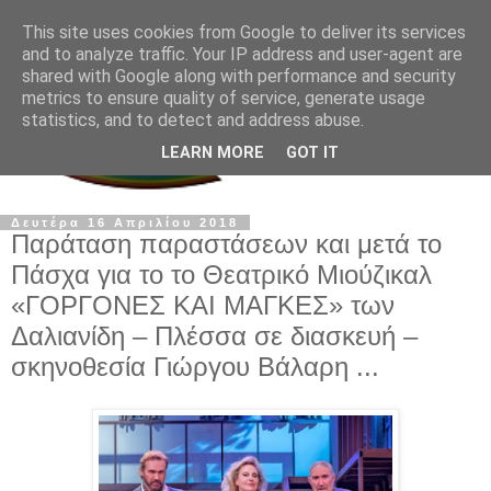
This site uses cookies from Google to deliver its services
and to analyze traffic. Your IP address and user-agent are
shared with Google along with performance and security
metrics to ensure quality of service, generate usage
statistics, and to detect and address abuse.
LEARN MORE
GOT IT
Δευτέρα 16 Απριλίου 2018
Παράταση παραστάσεων και μετά το
Πάσχα για το το Θεατρικό Μιούζικαλ
«ΓΟΡΓΟΝΕΣ ΚΑΙ ΜΑΓΚΕΣ» των
Δαλιανίδη – Πλέσσα σε διασκευή –
σκηνοθεσία Γιώργου Βάλαρη ...