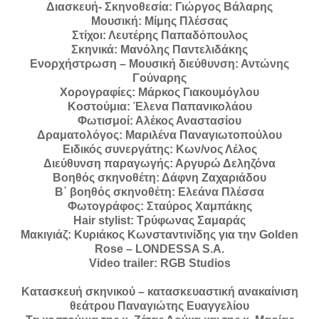
Διασκευή- Σκηνοθεσία: Γιώργος Βάλαρης
Μουσική: Μίμης Πλέσσας
Στίχοι: Λευτέρης Παπαδόπουλος
Σκηνικά: Μανόλης Παντελιδάκης
Ενορχήστρωση – Μουσική διεύθυνση: Αντώνης
Γούναρης
Χορογραφίες: Μάρκος Γιακουμόγλου
Κοστούμια: Έλενα Παπανικολάου
Φωτισμοί: Αλέκος Αναστασίου
Δραματολόγος: Μαριλένα Παναγιωτοπούλου
Ειδικός συνεργάτης: Κων/νος Λέλος
Διεύθυνση παραγωγής: Αργυρώ Δεληζόνα
Βοηθός σκηνοθέτη: Δάφνη Ζαχαριάδου
Β΄ βοηθός σκηνοθέτη: Ελεάνα Πλέσσα
Φωτογράφος: Σταύρος Χαμπάκης
Hair stylist: Τρύφωνας Σαμαράς
Μακιγιάζ: Κυριάκος Κωνσταντινίδης για την Golden
Rose – LONDESSA S.A.
Video trailer: RGB Studios
Κατασκευή σκηνικού – κατασκευαστική ανακαίνιση
θεάτρου Παναγιώτης Ευαγγελίου