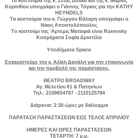
Τα κοστούμια της κ. Ζέτας Δούκα και της κ. Μαρίας
Κορινθίου υπογράφει ο Γιάννης Τόγκος για την KATHY
HEYNDELS
Tα κοστούμια του κ. Γιώργου Βάλαρη υπογράφει ο
Νίκος Αποστολόπουλος
Τo κοστούμι της ‘Αρτεμις Ματαφιά είναι Raxevsky
Κοσμήματα Σοφία Δριστέλα
Υποδήματα Spiero
Ευχαριστούμε την κ. Αλίκη Δανάλη για την επικοινωνία
και την προβολή της παράστασης.
ΘΕΑΤΡΟ BROADWAY
Αγ. Μελετίου 61 & Πατησίων
Τηλ.: 2108654787 - 2110125784
Διάρκεια: 2:30 ώρες με διάλειμμα
ΠΑΡΑΤΑΣΗ ΠΑΡΑΣΤΑΣΕΩΝ ΕΩΣ ΤΕΛΟΣ ΑΠΡΙΛΙΟΥ
ΗΜΕΡΕΣ ΚΑΙ ΩΡΕΣ ΠΑΡΑΣΤΑΣΕΩΝ
ΤΕΤΑΡΤΗ: 7 μ.μ.