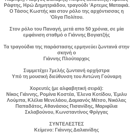
Ράφτης, Ηρώ Δημητριάδου, τραγούδι ‘Αρτεμις Ματαφιά.
Ο Τάσος Κωστής και στον ρόλο της αρχόντισσας η
‘Ολγα Πολίτου.
Στον ρόλο του Παναγή, μετά απο 50 χρόνια, σε μία
εμφάνιση σταθμό ο Γιάννης Βογιατζής
Τα τραγούδια της παράστασης ερμηνεύει ζωντανά στην
σκηνή ο
Γιάννης Πλούταρχος
Συμμετέχει 7μελής ζωντανή ορχήστρα
Υπό τη μουσική διεύθυνση του Αντώνη Γούναρη
Χορευτές (με αλφαβητική σειρά):
Νίκος Γιάννης, Ρομίνα Κοστέα, Έλενα Κοτίδου, Έμιλυ
Λούμπα, Κλέλια Μενελάου, Δαμιανός Μέτσο, Νικόλας
Παπαδάτος, Αθανάσιος Πισανίδης, Μαριφίλια
Σκλαβούνου, Κωνσταντίνος Φρίγγας
ΣΥΝΤΕΛΕΣΤΕΣ
Κείμενο: Γιάννης Δαλιανίδης