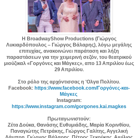
Η BroadwayShow Productions (Γιώργος
Λυκιαρδόπουλος – Γιώργος Βάλαρης), λόγω μεγάλης
επιτυχίας, ανακοινώνει παράταση και λήξη
παραστάσεων για την χειμερινή σεζόν, του θεατρικού
μιούζικαλ «Γοργόνες και Μάγκες», απο 13 Απριλίου έως
29 Απριλίου.
Στο ρόλο της αρχόντισσας η ‘Ολγα Πολίτου.
Facebook:
https://www.facebook.com/Γοργόνες-και-
Μάγκες
Instagram:
https://www.instagram.com/gorgones.kai.magkes
Πρωταγωνιστούν:
Ζέτα Δούκα, Θανάσης Ευθυμιάδης, Μαρία Κορινθίου,
Παναγιώτης Πετράκης, Γιώργος Γαλίτης, Αγγελική
Λάμπρη, Γιώργος Βάλαρης, Πέτρος Ξεκούκης, Αιμίλιος