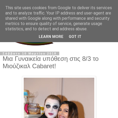
This site uses cookies from Google to deliver its services
and to analyze traffic. Your IP address and user-agent are
shared with Google along with performance and security
metrics to ensure quality of service, generate usage
statistics, and to detect and address abuse.
LEARN MORE
GOT IT
Σάββατο 10 Μαρτίου 2018
Μια Γυναικεία υπόθεση στις 8/3 το
Μιούζικαλ Cabaret!