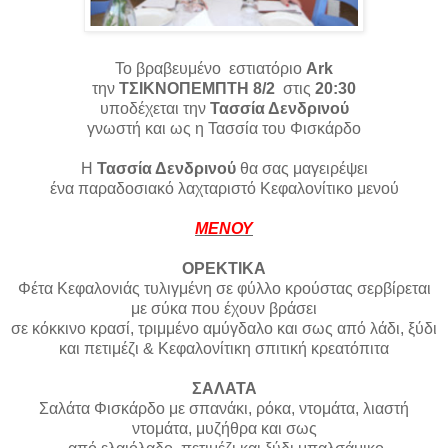
Το
βραβευμένo
εστιατόριο
Αrk
την
ΤΣΙΚΝΟΠΕΜΠΤΗ 8/2
στις
20:30
υποδέχεται την
Τασσία Δενδρινού
γνωστή και ως η Τασσία του Φισκάρδο
Η
Τασσία Δενδρινού
θα σας μαγειρέψει
ένα παραδοσιακό λαχταριστό Κεφαλονίτικο μενού
ΜΕΝΟΥ
ΟΡΕΚΤΙΚΑ
Φέτα Κεφαλονιάς τυλιγμένη σε φύλλο κρούστας σερβίρεται
με σύκα που έχουν βράσει
σε κόκκινο κρασί, τριμμένο αμύγδαλο και σως από λάδι, ξύδι
και πετιμέζι & Κεφαλονίτικη σπιτική κρεατόπιτα
ΣΑΛΑΤΑ
Σαλάτα Φισκάρδο με σπανάκι, ρόκα, ντομάτα, λιαστή
ντομάτα, μυζήθρα και σως