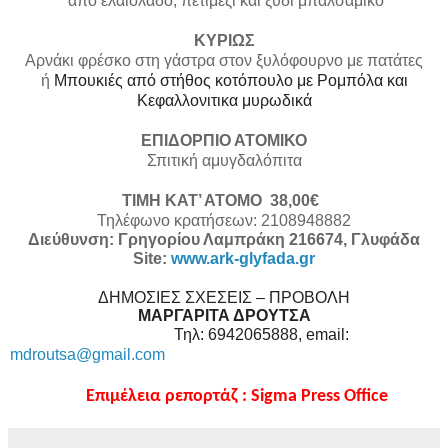
από ελαιόλαδο, πετιμέζι και ξύδι μπαλσάμικο
ΚΥΡΙΩΣ
Αρνάκι φρέσκο στη γάστρα στον ξυλόφουρνο με πατάτες
ή
Μπουκιές από στήθος κοτόπουλο με Ρομπόλα και
Κεφαλλονιτικα μυρωδικά
ΕΠΙΔΟΡΠΙΟ ΑΤΟΜΙΚΟ
Σπιτική αμυγδαλόπιτα
ΤΙΜΗ ΚΑΤ’ ΑΤΟΜΟ 38,00€
Τηλέφωνο
κρατήσεων
:
2108948882
Διεύθυνση: Γρηγορίου Λαμπράκη 216674, Γλυφάδα
Site:
www.ark-glyfada.gr
ΔΗΜΟΣΙΕΣ ΣΧΕΣΕΙΣ – ΠΡΟΒΟΛΗ
ΜΑΡΓΑΡΙΤΑ ΔΡΟΥΤΣΑ
Τηλ: 6942065888, email:
mdroutsa@gmail.com
Επιμέλεια ρεπορτάζ : Sigma Press Office