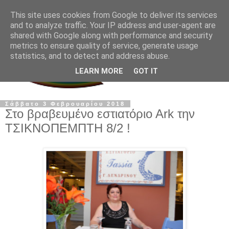
This site uses cookies from Google to deliver its services
and to analyze traffic. Your IP address and user-agent are
shared with Google along with performance and security
metrics to ensure quality of service, generate usage
statistics, and to detect and address abuse.
LEARN MORE
GOT IT
Σάββατο 3 Φεβρουαρίου 2018
Στο βραβευμένo εστιατόριο Αrk την
ΤΣΙΚΝΟΠΕΜΠΤΗ 8/2 !