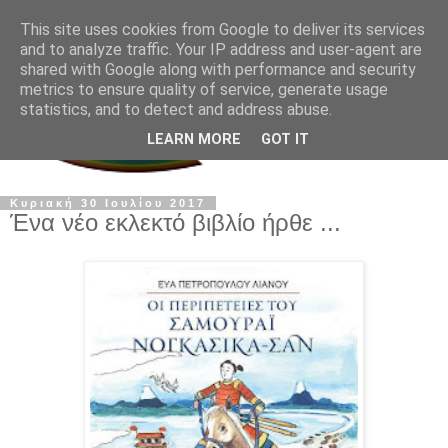
This site uses cookies from Google to deliver its services
and to analyze traffic. Your IP address and user-agent are
shared with Google along with performance and security
metrics to ensure quality of service, generate usage
statistics, and to detect and address abuse.
LEARN MORE
GOT IT
Κυριακή 30 Ιουλίου 2017
Ένα νέο εκλεκτό βιβλίο ήρθε ...