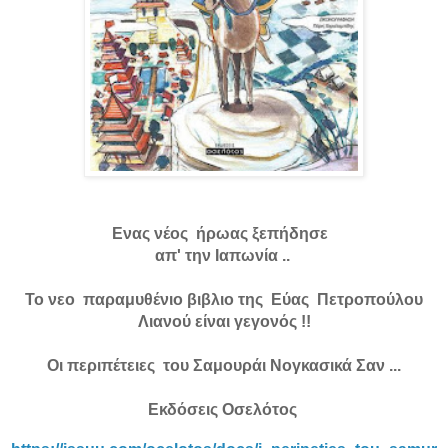
Ενας νέος ήρωας ξεπήδησε
απ' την Ιαπωνία ..
Το νεο παραμυθένιο βιβλιο της Εύας Πετροπούλου
Λιανού είναι γεγονός !!
Οι περιπέτειες του Σαμουράι Νογκασικά Σαν ...
Εκδόσεις Οσελότος