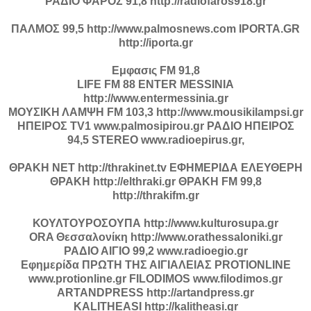
ΡΑΔΙΟ ΦΑΡΟΣ 91,8 http://radiofaros918.gr
ΠΑΛΜΟΣ 99,5 http://www.palmosnews.com IPORTA.GR
http://iporta.gr
Εμφασις FM 91,8
LIFE FM 88 ENTER MESSINIA
http://www.entermessinia.gr
ΜΟΥΣΙΚΗ ΛΑΜΨΗ FM 103,3 http://www.mousikilampsi.gr
ΗΠΕΙΡΟΣ TV1 www.palmosipirou.gr ΡΑΔΙΟ ΗΠΕΙΡΟΣ
94,5 STEREO www.radioepirus.gr,
ΘΡΑΚΗ ΝΕΤ http://thrakinet.tv ΕΦΗΜΕΡΙΔΑ ΕΛΕΥΘΕΡΗ
ΘΡΑΚΗ http://elthraki.gr ΘΡΑΚΗ FM 99,8
http://thrakifm.gr
ΚΟΥΛΤΟΥΡΟΣΟΥΠΑ http://www.kulturosupa.gr
ORA Θεσσαλονίκη http://www.orathessaloniki.gr
ΡΑΔΙΟ ΑΙΓΙΟ 99,2 www.radioegio.gr
Εφημερίδα ΠΡΩΤΗ ΤΗΣ ΑΙΓΙΑΛΕΙΑΣ PROTIONLINΕ
www.protionline.gr FILODIMOS www.filodimos.gr
ARTANDPRESS http://artandpress.gr
KALITHEASI http://kalitheasi.gr