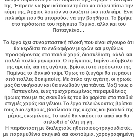
της. Έπρεπε να βρει κάποιον τρόπο να πάρει πίσω την
κόρη της. Άρχισε λοιπόν να αναζητεί ένα παλικάρι. Ένα
παλικάρι που θα μπορούσε να την βοηθήσει. Το βρήκε
στο πρόσωπο του πρίγκιπα Ταμίνο, αλλά και του
Παπαγκένο…
Το έργο έχει συναρπαστική πλοκή που είναι σίγουρο ότι
θα κερδίσει το ενδιαφέρον μικρών και μεγάλων
προσφέροντας στα παιδιά χαρά, διασκέδαση, αλλά και
πολλά πολλά μηνύματα. Ο πρίγκιπας Ταμίνο -σύμβολο
της αρετής και της αγάπης, βρίσκει στο πρόσωπο της
Παμίνας το ιδανικό ταίρι. Όμως το ζευγάρι θα περάσει
από πολλές δοκιμασίες. Με όπλο την αγάπη, οι ήρωές
μας θα νικήσουν και θα ενωθούν για πάντα. Μαζί τους ο
Παπαγκένο, ένας τρισχαριτωμένος παραμυθένιος
ήρωας που με τις σκανδαλιές του θα χαρίσει στα παιδιά
στιγμές χαράς και γέλιου. Το έργο τελειώνοντας βρίσκει
τους δυο εχθρούς, βασίλισσα της νύχτας και βασιλιά της
μέρας, ενωμένους. Το καλό θα νικήσει το κακό και θα
απλωθεί σ’ όλη τη γη.
Η παράσταση με διαλεχτούς ηθοποιούς-τραγουδιστές,
με παραμυθένια σκηνικά και κοστούμια, χορογραφημένη