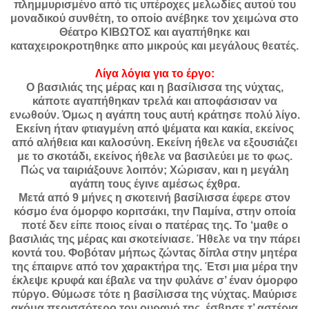
πλημμυρισμένο από τις υπέροχες μελωδίες αυτού του
μοναδικού συνθέτη, το οποίο ανέβηκε τον χειμώνα στο
Θέατρο ΚΙΒΩΤΟΣ και αγαπήθηκε και
καταχειροκροτηθηκε απο μικρούς και μεγάλους θεατές.
Λίγα λόγια για το έργο:
Ο βασιλιάς της μέρας και η βασίλισσα της νύχτας,
κάποτε αγαπήθηκαν τρελά και αποφάσισαν να
ενωθούν. Όμως η αγάπη τους αυτή κράτησε πολύ λίγο.
Εκείνη ήταν φτιαγμένη από ψέματα και κακία, εκείνος
από αλήθεια και καλοσύνη. Εκείνη ήθελε να εξουσιάζει
με το σκοτάδι, εκείνος ήθελε να βασιλεύει με το φως.
Πώς να ταιριάξουνε λοιπόν; Χώρισαν, και η μεγάλη
αγάπη τους έγινε αμέσως έχθρα.
Μετά από 9 μήνες η σκοτεινή βασίλισσα έφερε στον
κόσμο ένα όμορφο κοριτσάκι, την Παμίνα, στην οποία
ποτέ δεν είπε ποιος είναι ο πατέρας της. Το ‘μαθε ο
βασιλιάς της μέρας και σκοτείνιασε. Ήθελε να την πάρει
κοντά του. Φοβόταν μήπως ζώντας δίπλα στην μητέρα
της έπαιρνε από τον χαρακτήρα της. Έτσι μια μέρα την
έκλεψε κρυφά και έβαλε να την φυλάνε σ’ έναν όμορφο
πύργο. Θύμωσε τότε η βασίλισσα της νύχτας. Μαύρισε
ακόμα περισσότερο τον ουρανό της, έσβησε τ’ αστέρια