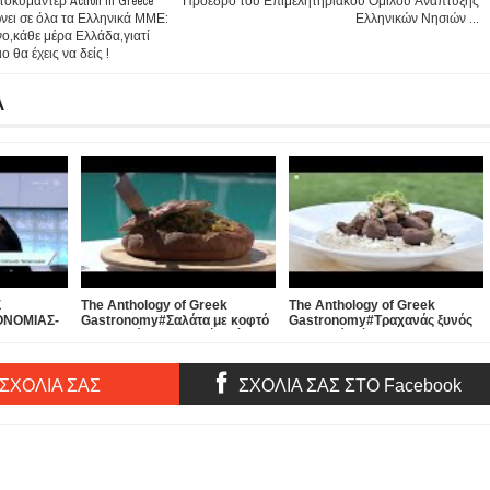
οκυμαντέρ Action In Greece
Πρόεδρο του Επιμελητηριακού Ομίλου Ανάπτυξης
νει σε όλα τα Ελληνικά ΜΜΕ:
Ελληνικών Νησιών ...
νο,κάθε μέρα Ελλάδα,γιατί
ο θα έχεις να δείς !
Α
Σ
The Anthology of Greek
The Anthology of Greek
ΟΝΟΜΙΑΣ-
Gastronomy#Σαλάτα με κοφτό
Gastronomy#Τραχανάς ξυνός
ΤΟ
μακαρονάκι λαχανικών μέσα σε
με παστό-φέτα#Sour frumenty-
ΓΙΑ
καρβελάκι προζυμένιο!
salty meat-feta cheese !
ΜΑΤΑ !
 ΣΧΟΛΙΑ ΣΑΣ
ΣΧΟΛΙΑ ΣΑΣ ΣΤΟ Facebook