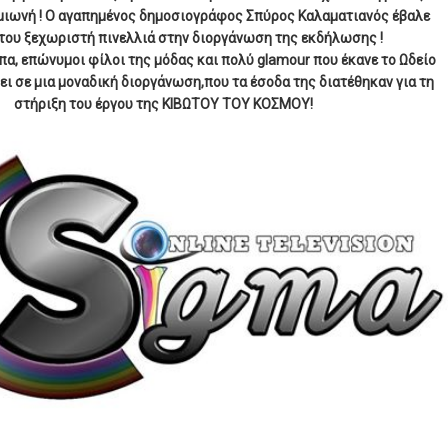
ιωνή ! Ο αγαπημένος δημοσιογράφος Σπύρος Καλαματιανός έβαλε
 του ξεχωριστή πινελλιά στην διοργάνωση της εκδήλωσης !
, επώνυμοι φίλοι της μόδας και πολύ glamour που έκανε το Ωδείο
ι σε μια μοναδική διοργάνωση,που τα έσοδα της διατέθηκαν για τη
στήριξη του έργου της ΚΙΒΩΤΟΥ ΤΟΥ ΚΟΣΜΟΥ!