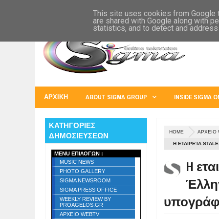
SIGMA WORLD
EUROPE
U.S.A.
AUSTRALIA
RUSS
This site uses cookies from Google to
are shared with Google along with pe
statistics, and to detect and address
ΑΡΧΙΚΗ
ABOUT SIGMA GROUP
INSIDE SIGMA O
ΚΑΤΗΓΟΡΙΕΣ
HOME
ΑΡΧΕΙΟ
ΔΗΜΟΣΙΕΥΣΕΩΝ
H ΕΤΑΙΡΕΊΑ STAL
MENU ΕΠΙΛΟΓΩΝ :
H ετα
MUSIC NEWS
PHOTO GALLERY
Έλλη
SIGMA NEWSROOM
SIGMA PRESS OFFICE
υπογράφο
WEEKLY REVIEW BY
PROAGELOS.GR
ΑΡΧΕΙΟ WEBTV