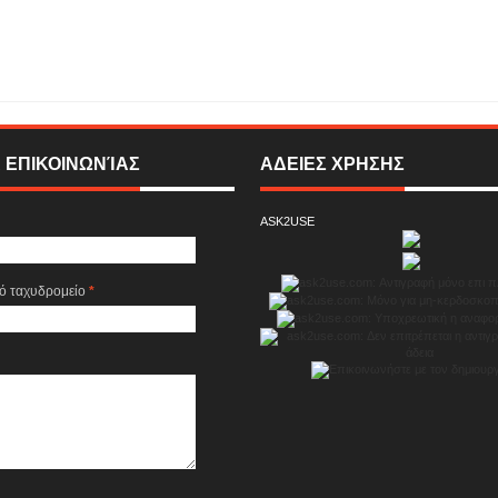
αιρεία Stalexpo κι ο κορυφαίος Έλληνας σχεδιαστής Ερωτόκριτος υπογράφουν ...
By:
SIGMA ONLINE TELEVISION
 ΕΠΙΚΟΙΝΩΝΊΑΣ
ΑΔΕΙΕΣ ΧΡΗΣΗΣ
ASK2USE
κό ταχυδρομείο
*