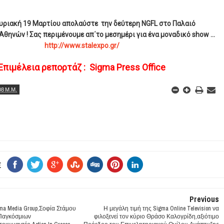
υριακή 19 Μαρτίου απολαύστε την δεύτερη NGFL στο Παλαιό
θηνών ! Σας περιμένουμε απ΄το μεσημέρι για ένα μοναδικό show ...
http://www.stalexpo.gr/
Επιμέλεια ρεπορτάζ : Sigma Press Office
08 Μ.Μ.
E
Previous
ma Media Group,Σοφία Στάμου
Η μεγάλη τιμή της Sigma Online Television να
 Παγκόσμιων
φιλοξενεί τον κύριο Θράσο Καλογρίδη,αξιότιμο