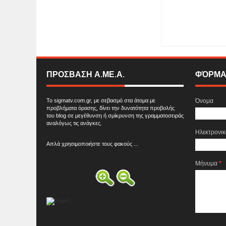
Item Reviewed:
H ετ
Rating:
5
Reviewed 
ΠΡΟΣΒΑΣΗ Α.ΜΕ.Α.
ΦΌΡΜΑ
Το sigmatv.com.gr, με σεβασμό στα άτομα με
Όνομα
προβλήματα όρασης, δίνει την δυνατότητα προβολής
του blog σε μεγέθυνση ή σμίκρυνση της γραμματοσειράς
αναλόγως τις ανάγκες.
Ηλεκτρονι
Απλά χρησιμοποιήστε τους φακούς ...
Μήνυμα
*