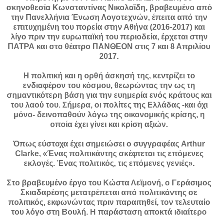
σκηνοθεσία Κωνσταντίνας Νικολαΐδη, βραβευμένο από
την Πανελλήνια Ένωση Λογοτεχνών, έπειτα από την
επιτυχημένη του πορεία στην Αθήνα (2016-2017) και
λίγο πριν την ευρωπαϊκή του περιοδεία, έρχεται στην
ΠΑΤΡΑ και στο θέατρο ΠΑΝΘΕΟΝ στις 7 και 8 Απριλίου
2017.
Η πολιτική και η ορθή άσκησή της, κεντρίζει το
ενδιαφέρον του κόσμου, θεωρώντας την ως τη
σημαντικότερη βάση για την ευημερία ενός κράτους και
του λαού του. Σήμερα, οι πολίτες της Ελλάδας -και όχι
μόνο- δεινοπαθούν λόγω της οικονομικής κρίσης, η
οποία έχει γίνει και κρίση αξιών.
Όπως εύστοχα έχει σημειώσει ο συγγραφέας Arthur
Clarke, «Ένας πολιτικάντης σκέφτεται τις επόμενες
εκλογές. Ένας πολιτικός, τις επόμενες γενιές».
Στο βραβευμένο έργο του Κώστα Λεϊμονή, ο Γεράσιμος
Σκιαδαρέσης μετατρέπεται από πολιτικάντης σε
πολιτικός, εκφωνώντας πριν παραιτηθεί, τον τελευταίο
του λόγο στη Βουλή. Η παράσταση αποκτά ιδιαίτερο