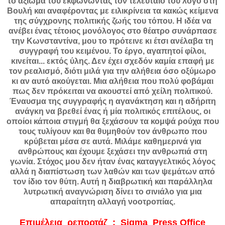
το αξίωμα του εκφωνώντας τον τελευταίο του λόγο στη
Βουλή και αναφέροντας με ειλικρίνεια τα κακώς κείμενα
της σύγχρονης πολιτικής ζωής του τόπου. Η ιδέα να
ανέβει ένας τέτοιος μονόλογος στο θέατρο συνάρπασε
την Κωνσταντίνα, μου το πρότεινε κι έτσι ανέλαβα τη
συγγραφή του κειμένου. Το έργο, αγαπητοί φίλοι,
κινείται... εκτός ύλης. Δεν έχει σχεδόν καμία επαφή με
τον ρεαλισμό, διότι μιλά για την αλήθεια όσο οξύμωρο
κι αν αυτό ακούγεται. Μια αλήθεια που πολύ φοβάμαι
πως δεν πρόκειται να ακουστεί από χείλη πολιτικού.
Έναυσμα της συγγραφής η αγανάκτηση και η αδήριτη
ανάγκη να βρεθεί ένας ή μία πολιτικός επιτέλους, οι
οποίοι κάποια στιγμή θα ξεχάσουν τα κομψά ρούχα που
τους τυλίγουν και θα θυμηθούν τον άνθρωπο που
κρύβεται μέσα σε αυτά. Μιλάμε καθημερινά για
ανθρώπους και έχουμε ξεχάσει την ανθρωπιά στη
γωνία. Στόχος μου δεν ήταν ένας καταγγελτικός λόγος
αλλά η διαπίστωση των λαθών και των ψεμάτων από
τον ίδιο τον θύτη. Αυτή η διαβρωτική και παράλληλα
λυτρωτική αναγνώριση δίνει το σινιάλο για μια
απαραίτητη αλλαγή νοοτροπίας.
Επιμέλεια ρεπορτάζ : Sigma Press Office