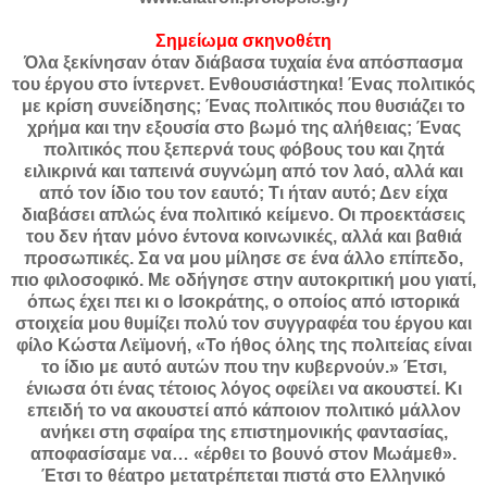
Σημείωμα σκηνοθέτη
Όλα ξεκίνησαν όταν διάβασα τυχαία ένα απόσπασμα
του έργου στο ίντερνετ. Ενθουσιάστηκα! Ένας πολιτικός
με κρίση συνείδησης; Ένας πολιτικός που θυσιάζει το
χρήμα και την εξουσία στο βωμό της αλήθειας; Ένας
πολιτικός που ξεπερνά τους φόβους του και ζητά
ειλικρινά και ταπεινά συγνώμη από τον λαό, αλλά και
από τον ίδιο του τον εαυτό; Τι ήταν αυτό; Δεν είχα
διαβάσει απλώς ένα πολιτικό κείμενο. Οι προεκτάσεις
του δεν ήταν μόνο έντονα κοινωνικές, αλλά και βαθιά
προσωπικές. Σα να μου μίλησε σε ένα άλλο επίπεδο,
πιο φιλοσοφικό. Με οδήγησε στην αυτοκριτική μου γιατί,
όπως έχει πει κι ο Ισοκράτης, ο οποίος από ιστορικά
στοιχεία μου θυμίζει πολύ τον συγγραφέα του έργου και
φίλο Κώστα Λεϊμονή, «Το ήθος όλης της πολιτείας είναι
το ίδιο με αυτό αυτών που την κυβερνούν.» Έτσι,
ένιωσα ότι ένας τέτοιος λόγος οφείλει να ακουστεί. Κι
επειδή το να ακουστεί από κάποιον πολιτικό μάλλον
ανήκει στη σφαίρα της επιστημονικής φαντασίας,
αποφασίσαμε να… «έρθει το βουνό στον Μωάμεθ».
Έτσι το θέατρο μετατρέπεται πιστά στο Ελληνικό