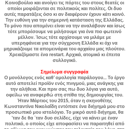
Κοινοβούλιο και ανοίγει τις πόρτες του στους θεατές οι
οποίοι μοιράζονται σε πολιτικούς και πολίτες. Οι δυο
αυτές παρατάξεις όσο κι αν διαφέρουν έχουν κάτι κοινό.
Την ευθύνη για την σημερινή κατάσταση της Ελλάδας.
Το μόνο που απομένει είναι να την αναλάβουν και ίσως
τότε μπορέσουμε να μιλήσουμε για ένα πιο φωτεινό
μέλλον. Ίσως τότε αρχίσουμε να μιλάμε με
υπερηφάνεια για την σύγχρονη Ελλάδα κι όχι να
μηρυκάζουμε τα απομεινάρια του αρχαίου μας πλούτου.
Χρειαζόμαστε ένα restart. Αρχικά, ατομικό κι έπειτα
συλλογικό.
Σημείωμα συγγραφέα
Ο μονόλογος ενός καθ’ ομολογία παράλογου... Το έργο
αυτό αποτελεί προϊόν ενός πνιγμού, μιας ανάγκης για
την αλήθεια. Και πριν σας πω δυο λόγια για αυτό,
οφείλω να αναφερθώ στη σπίθα της δημιουργίας του.
Ήταν Μάρτιος του 2015, όταν η σκηνοθέτης
Κωνσταντίνα Νικολαΐδη εντόπισε ένα διήγημά μου στο
προσωπικό μου ιστολόγιο. Το μικρό αυτό διήγημα, θα
’ταν δε θα ΄ταν δυο σελίδες, είχε να κάνει με έναν
πολιτικό, ο οποίος είχε αποφασίσει να παραιτηθεί από