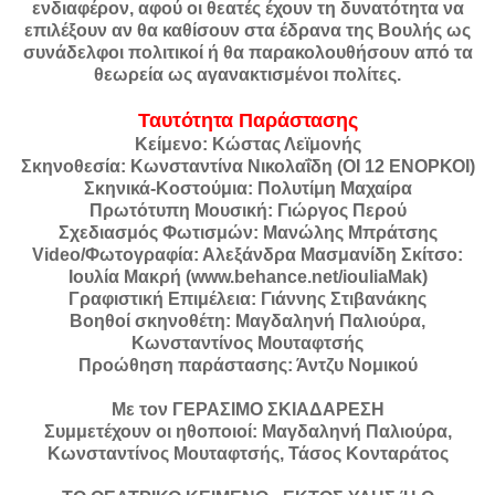
ενδιαφέρον, αφού οι θεατές έχουν τη δυνατότητα να
επιλέξουν αν θα καθίσουν στα έδρανα της Βουλής ως
συνάδελφοι πολιτικοί ή θα παρακολουθήσουν από τα
θεωρεία ως αγανακτισμένοι πολίτες.
Ταυτότητα Παράστασης
Κείμενο: Κώστας Λεϊμονής
Σκηνοθεσία: Κωνσταντίνα Νικολαΐδη (ΟΙ 12 ΕΝΟΡΚΟΙ)
Σκηνικά-Κοστούμια: Πολυτίμη Μαχαίρα
Πρωτότυπη Μουσική: Γιώργος Περού
Σχεδιασμός Φωτισμών: Μανώλης Μπράτσης
Video/Φωτογραφία: Αλεξάνδρα Μασμανίδη Σκίτσο:
Ιουλία Μακρή (www.behance.net/iouliaMak)
Γραφιστική Επιμέλεια: Γιάννης Στιβανάκης
Βοηθοί σκηνοθέτη: Μαγδαληνή Παλιούρα,
Κωνσταντίνος Μουταφτσής
Προώθηση παράστασης: Άντζυ Νομικού
Με τον ΓΕΡΑΣΙΜΟ ΣΚΙΑΔΑΡΕΣΗ
Συμμετέχουν οι ηθοποιοί: Μαγδαληνή Παλιούρα,
Κωνσταντίνος Μουταφτσής, Τάσος Κονταράτος