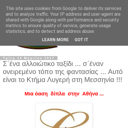
This site uses cookies from Google to deliver its services
and to analyze traffic. Your IP address and user-agent are
shared with Google along with performance and security
metrics to ensure quality of service, generate usage
statistics, and to detect and address abuse.
LEARN MORE
GOT IT
Τρίτη 14 Μαρτίου 2017
Σ΄ένα αλλοιώτικο ταξίδι ... σ΄έναν
ονειρεμένο τόπο της φαντασίας ... Αυτό
είναι το Κτήμα Λυγερή στη Μεσσηνία !!!
Μια όαση δίπλα στην Αθήνα ...