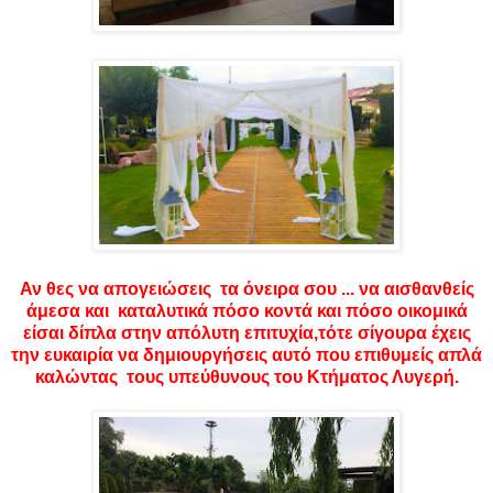
Αν θες να απογειώσεις τα όνειρα σου ... να αισθανθείς
άμεσα και καταλυτικά πόσο κοντά και πόσο οικομικά
είσαι δίπλα στην απόλυτη επιτυχία,τότε σίγουρα έχεις
την ευκαιρία να δημιουργήσεις αυτό που επιθυμείς απλά
καλώντας τους υπεύθυνους του Κτήματος Λυγερή.