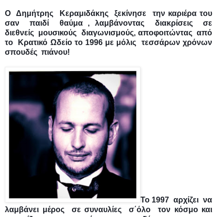
Ο  Δημήτρης  Κεραμιδάκης  ξεκίνησε  την καριέρα του  
σαν  παιδί  θαύμα , λαμβάνοντας  διακρίσεις  σε  
διεθνείς  μουσικούς  διαγωνισμούς, αποφοιτώντας  από 
το  Κρατικό Ωδείο το 1996 με μόλις  τεσσάρων χρόνων 
σπουδές  πιάνου! 
Το 1997  αρχίζει  να 
λαμβάνει μέρος  σε συναυλίες  σ΄όλο  τον κόσμο και 