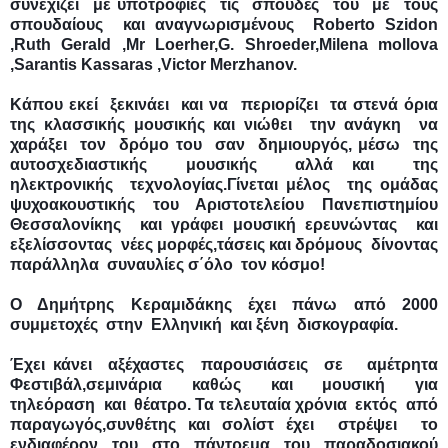
συνεχίζει  με υποτροφίες  τις  σπουδές  του  με  τους 
σπουδαίους  και αναγνωρισμένους  
Roberto Szidon 
,Ruth Gerald ,Mr Loerher,G. Shroeder,Milena mollova 
,Sarantis Kassaras ,Victor Merzhanov.
Κάπου εκεί  ξεκινάει  και να  περιορίζει  τα στενά όρια  
της κλασσικής μουσικής και νιώθει  την ανάγκη  να 
χαράξει  τον  δρόμο του  σαν  δημιουργός, μέσω  της  
αυτοσχεδιαστικής  μουσικής  αλλά και  της  
ηλεκτρονικής  τεχνολογίας.Γίνεται μέλος  της ομάδας  
ψυχοακουστικής  του  Αριστοτελείου  Πανεπιστημίου 
Θεσσαλονίκης  και γράφει μουσική ερευνώντας  και 
εξελίσσοντας  νέες μορφές,τάσεις και δρόμους  δίνοντας  
παράλληλα  συναυλίες σ΄όλο  τον κόσμο!
Ο  Δημήτρης  Κεραμιδάκης  έχει  πάνω  από  2000 
συμμετοχές  στην  Ελληνική  και ξένη  δισκογραφία.
Έχει κάνει  αξέχαστες  παρουσιάσεις  σε   αμέτρητα  
Φεστιβάλ,σεμινάρια  καθώς  και  μουσική  για  
τηλεόραση  και  θέατρο. Τα τελευταία χρόνια  εκτός  από 
παραγωγός,συνθέτης και σολίστ έχει  στρέψει  το 
ενδιαφέρον  του  στο  πάντρεμα  του  παραδοσιακού 