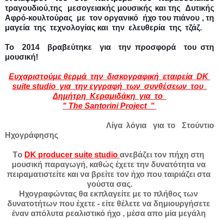
τραγουδιού,της  μεσογειακής μουσικής και της  Δυτικής 
Αφρό-κουλτούρας  με  τον οργανικό  ήχο του πιάνου , τη  
μαγεία  της  τεχνολογίας και  την  ελευθερία  της  τζάζ.
Το  2014  βραβεύτηκε  για  την προσφορά  του στη 
μουσική!
Ευχαριστούμε θερμά  την  δισκογραφική  εταιρεία  DK 
suite studio  για  την εγγραφή  των  συνθέσεων  του  
Δημήτρη  Κεραμιδάκη  για  το  
" The Santorini Project  " 
 Λίγα λόγια  για το  Στούντιο  
Ηχογράφησης
Τo 
DK producer suite studio 
ανεβάζει τον πήχη στη 
μουσική παραγωγή, καθώς έχετε την δυνατότητα να 
πειραματιστείτε και να βρείτε τον ήχο που ταιριάζει στα 
γούστα σας.
Ηχογραφώντας θα εκπλαγείτε με το πλήθος των 
δυνατοτήτων που έχετε - είτε θέλετε να δημιουργήσετε 
έναν απόλυτα ρεαλιστικό ήχο , μέσα απο μία μεγάλη 