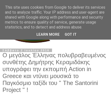
This site uses cookies from Google to deliver its services
and to analyze traffic. Your IP address and user-agent are
shared with Google along with performance and security
metrics to ensure quality of service, generate usage
statistics, and to detect and address abuse.
LEARN MORE
GOT IT
Σάββατο 2 Ιουλίου 2016
Ο μεγάλος Έλληνας πολυβραβευμένος
συνθέτης Δημήτρης Κεραμιδάκης
υπογράφει την εκπομπή Action in
Greece και ντύνει μουσικά το
Παγκόσμιο ταξίδι του " The Santorini
Project " !