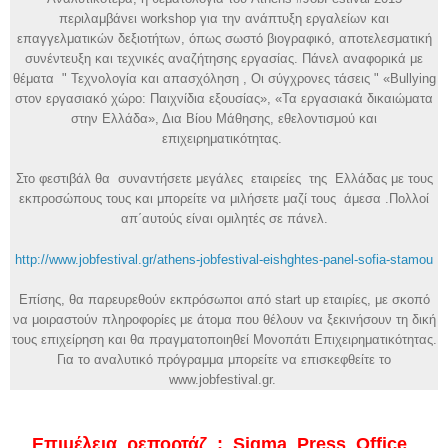
περιλαμβάνει workshop για την ανάπτυξη εργαλείων και
επαγγελματικών δεξιοτήτων, όπως σωστό βιογραφικό, αποτελεσματική
συνέντευξη και τεχνικές αναζήτησης εργασίας. Πάνελ αναφορικά με
θέματα " Τεχνολογία και απασχόληση , Οι σύγχρονες τάσεις " «Bullying
στον εργασιακό χώρο: Παιχνίδια εξουσίας», «Τα εργασιακά δικαιώματα
στην Ελλάδα», Δια Βίου Μάθησης, εθελοντισμού και
επιχειρηματικότητας.
Στο φεστιβάλ θα συναντήσετε μεγάλες εταιρείες της Ελλάδας με τους
εκπροσώπους τους και μπορείτε να μιλήσετε μαζί τους άμεσα .Πολλοί
απ΄αυτούς είναι ομιλητές σε πάνελ.
http://www.jobfestival.gr/athens-jobfestival-eishghtes-panel-sofia-stamou
Επίσης, θα παρευρεθούν εκπρόσωποι από start up εταιρίες, με σκοπό
να μοιραστούν πληροφορίες με άτομα που θέλουν να ξεκινήσουν τη δική
τους επιχείρηση και θα πραγματοποιηθεί Μονοπάτι Επιχειρηματικότητας.
Για το αναλυτικό πρόγραμμα μπορείτε να επισκεφθείτε το
www.jobfestival.gr.
Επιμέλεια ρεπορτάζ : Sigma Press Office