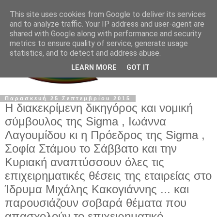
This site uses cookies from Google to deliver its services
and to analyze traffic. Your IP address and user-agent are
shared with Google along with performance and security
metrics to ensure quality of service, generate usage
statistics, and to detect and address abuse.
LEARN MORE
GOT IT
Παρασκευή 25 Σεπτεμβρίου 2015
Η διακεκρίμενη δικηγόρος και νομική
σύμβουλος της Sigma , Ιωάννα
Λαγουμίδου κι η Πρόεδρος της Sigma ,
Σοφία Στάμου το Σάββατο και την
Κυριακή αναπτύσσουν όλες τις
επιχειρηματικές θέσεις της εταιρείας στο
Ίδρυμα Μιχάλης Κακογιάννης ... και
παρουσιάζουν σοβαρά θέματα που
απασχολούν το επιχειρηματικό