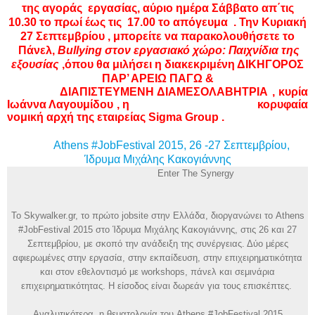
της αγοράς εργασίας, αύριο ημέρα Σάββατο απ΄τις
10.30 το πρωί έως τις 17.00 το απόγευμα . Την Κυριακή
27 Σεπτεμβρίου , μπορείτε να παρακολουθήσετε το
Πάνελ,
Bullying στον εργασιακό χώρο: Παιχνίδια της
εξουσίας
,όπου θα μιλήσει η διακεκριμένη
ΔΙΚΗΓΟΡΟΣ
ΠΑΡ’ ΑΡΕΙΩ ΠΑΓΩ &
ΔΙΑΠΙΣΤΕΥΜΕΝΗ ΔΙΑΜΕΣΟΛΑΒΗΤΡΙΑ , κυρία
Ιωάννα Λαγουμίδου , η κορυφαία
νομική αρχή της εταιρείας Sigma Group .
Athens #JobFestival 2015, 26 -27 Σεπτεμβρίου,
Ίδρυμα Μιχάλης Κακογιάννης
Enter The Synergy
Το Skywalker.gr, το πρώτο jobsite στην Ελλάδα, διοργανώνει το Athens
#JobFestival 2015 στο Ίδρυμα Μιχάλης Κακογιάννης, στις 26 και 27
Σεπτεμβρίου, με σκοπό την ανάδειξη της συνέργειας. Δύο μέρες
αφιερωμένες στην εργασία, στην εκπαίδευση, στην επιχειρηματικότητα
και στον εθελοντισμό με workshops, πάνελ και σεμινάρια
επιχειρηματικότητας. Η είσοδος είναι δωρεάν για τους επισκέπτες.
Αναλυτικότερα, η θεματολογία του Athens #JobFestival 2015