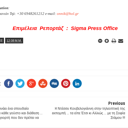
ation
:
φανιάν Τηλ: +30 6948261212
e
-
mail
:
onnik
@
hol
.
gr
Επιμέλεια Ρεπορτάζ : Sigma Press Office
CE
12:08 Μ.Μ.
E
Previous
κινάει ένα σπουδαίο
H Ντέσσυ Κουβελογιάννη στην τηλεοπτική της
α κάθε γούστο και διάθεση ...
εκπομπή ... τα είπε Έτσι κι Αλλιώς ... με τη Σοφία
ια γιορτή που δεν πρέπει να
Στάμου !!!