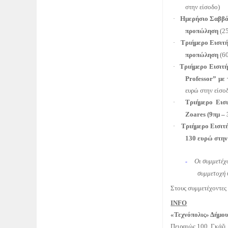
στην είσοδο)
Ημερήσιο Σαββ
·
προπώληση
(25
Τριήμερο Εισιτ
·
προπώληση
(60
Τριήμερο Εισιτή
·
Professor” με
ευρώ στην είσο
Τριήμερο Εισ
·
Zoares
(9πμ –
Τριήμερο Εισιτ
·
130 ευρώ στη
Οι συμμετέχο
-
συμμετοχή
Στους συμμετέχοντες
INFO
«Τεχνόπολις» Δήμο
Πειραιώς 100, Γκάζ