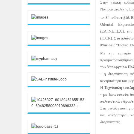
Στην τελική ευθεί
Νοτιοανατολικής Ευ
ο
το
3
«Φεστιβάλ Bo
Oriental
Expressi
(ΕΛ.ΙΝ.Ε.Π.Α.), τη
(
ICCR
).
Στο πλαίσιο
Musical
:
“
India
:
Th
Με την εμπειρία 
πραγματοποιήθηκαν τ
του
Υπουργείου Πολ
-
η διοργάνωση φέ
κεντρικότερο και με
Η
Τεχνόπολη του Δή
- με ξακουστούς δ
πολιτιστικών δραστ
Στη μεγάλη αυτή γιορ
και ανεξάρτητοι κ
διοργανωτές.