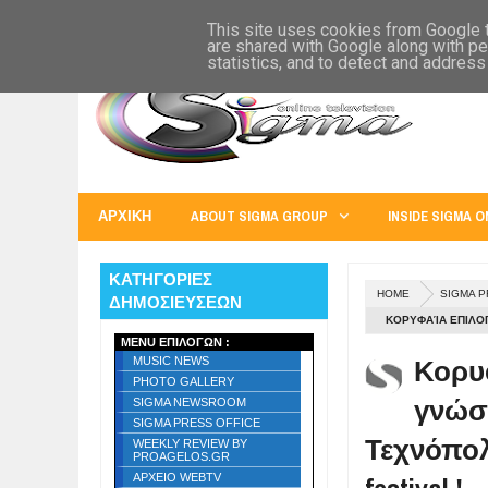
SIGMA WORLD
EUROPE
U.S.A.
AUSTRALIA
RUSS
This site uses cookies from Google to
are shared with Google along with pe
statistics, and to detect and address
ΑΡΧΙΚΗ
ABOUT SIGMA GROUP
INSIDE SIGMA O
ΚΑΤΗΓΟΡΙΕΣ
HOME
SIGMA P
ΔΗΜΟΣΙΕΥΣΕΩΝ
ΚΟΡΥΦΑΊΑ ΕΠΙΛΟΓ
MENU ΕΠΙΛΟΓΩΝ :
ΑΘΗΝΑΊΩΝ ΤΟ BOL
Κορυ
MUSIC NEWS
PHOTO GALLERY
γνώση
SIGMA NEWSROOM
SIGMA PRESS OFFICE
Τεχνόπολ
WEEKLY REVIEW BY
PROAGELOS.GR
ΑΡΧΕΙΟ WEBTV