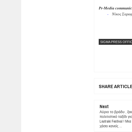
Pr-Media communic
Νίκος Σαρα
-
SIGMA PRESS OFFI
SHARE ARTICL
Next
Αύριο το βράδυ , ξε
πολιτιστικό ταξίδι γι
Loutraki Festival ! Μ
χάσει κανείς ...