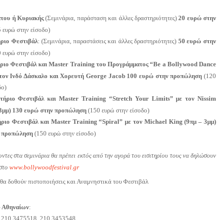
άτου
ή Κυριακής
(Σεμινάρια, παράσταση και άλλες δραστηριότητες)
20 ευρώ στην
 ευρώ στην είσοδο)
ήριο Φεστιβάλ
: (Σεμινάρια, παραστάσεις και άλλες δραστηριότητες)
50 ευρώ στην
 ευρώ στην είσοδο)
ριο Φεστιβάλ και Master Training του Προγράμματος “Be a Bollywood Dance
 τον Ινδό Δάσκαλο και Χορευτή George Jacob 100 ευρώ στην προπώληση
(120
δο)
ιτήριο Φεστιβάλ και
Master
Training
“
Stretch
Your
Limits
” με τον
Nissim
 3μμ) 130 ευρώ στην προπώληση
(150 ευρώ στην είσοδο)
ήριο Φεστιβάλ και
Master
Training
“
Spiral
” με τον
Michael
King
(9πμ – 3μμ)
ν προπώληση
(150 ευρώ στην είσοδο)
ντες στα σεμινάρια θα πρέπει εκτός από την αγορά του εισιτηρίου τους να δηλώσουν
 στο
www.bollywoodfestival.gr
 θα δοθούν πιστοποιήσεις και Αναμνηστικά του Φεστιβάλ
υ Αθηναίων
:
ι, 210 3475518, 210 3453548