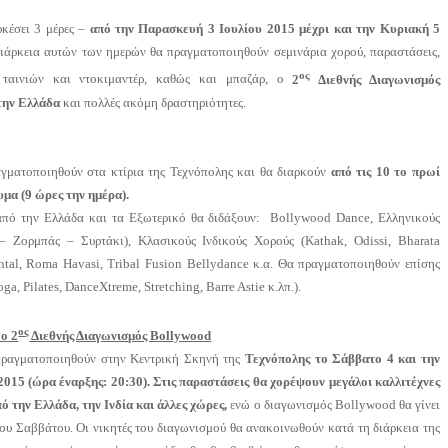
ρκέσει 3 μέρες –
από την Παρασκευή 3 Ιουλίου 2015 μέχρι και την Κυριακή 5
διάρκεια αυτών των ημερών θα πραγματοποιηθούν σεμινάρια χορού, παραστάσεις,
ος
ή ταινιών και ντοκιμαντέρ, καθώς και μπαζάρ, ο
2
Διεθνής Διαγωνισμός
την Ελλάδα
και πολλές ακόμη δραστηριότητες.
αγματοποιηθούν στα κτίρια της Τεχνόπολης και θα διαρκούν
από τις 10 το πρωί
υμα (9 ώρες την ημέρα).
πό την Ελλάδα και τα Εξωτερικό θα διδάξουν: Bollywood Dance, Ελληνικούς
– Ζορμπάς – Συρτάκι), Κλασικούς Ινδικούς Χορούς (Kathak, Odissi, Bharata
ental, Roma Havasi, Tribal Fusion Bellydance κ.α. Θα πραγματοποιηθούν επίσης
oga
,
Pilates
,
DanceXtreme
,
Stretching
,
Barre
Astie
κ.λπ.).
ος
 ο 2
Διεθνής Διαγωνισμός Bollywood
πραγματοποιηθούν στην Κεντρική Σκηνή της
Τεχνόπολης το Σάββατο 4 και την
2015 (ώρα έναρξης: 20:30). Στις παραστάσεις θα χορέψουν μεγάλοι καλλιτέχνες
ό την Ελλάδα, την Ινδία και άλλες χώρες,
ενώ ο διαγωνισμός
Bollywood
θα γίνει
του Σαββάτου. Οι νικητές του διαγωνισμού θα ανακοινωθούν κατά τη διάρκεια της