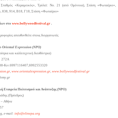
 Σταθμός «Κεραμεικός», Τρόλεï:
No
. 21 (από Ομόνοια), Στάση «Φωταέριο»,
, 838, 914, Β18, Γ18, Στάση «Φωταέριο»
ίων στο
www
.
bollywoodfestival
.
gr
.
ηροφορίες απευθυνθείτε στους διοργανωτές
io Oriental Expression (NPO)
ύτρια και καλλιτεχνική διευθύντρια)
ς 272Α
888-Κιν.6997116407,6992553320
ssion
.
gr
,
www
.
orientalexpression
.
gr
,
www
.
bollywoodfestival
.
gr
demy
.
gr
ική Εταιρεία Πολιτισμού και Ανάπτυξης (NPO)
ιάδης (Πρόεδρος)
 – Αθήνα
757
g, e-mail:
info@elinepa.org