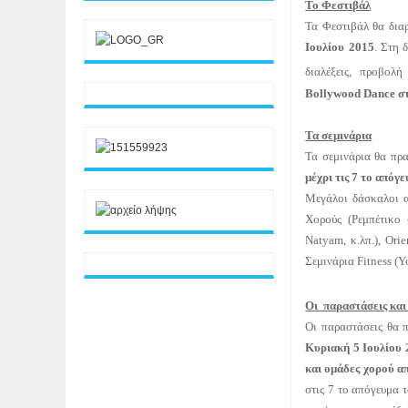
Το Φεστιβάλ
Τα Φεστιβάλ θα δια
Ιουλίου 2015
. Στη 
διαλέξεις, προβολ
Bollywood Dance σ
Τα σεμινάρια
Τα σεμινάρια θα πρ
μέχρι τις 7 το απόγε
Μεγάλοι δάσκαλοι α
Χορούς (Ρεμπέτικο 
Natyam, κ.λπ.), Ori
Σεμινάρια
Fitness
(
Y
Οι παραστάσεις και
Οι παραστάσεις θα 
Κυριακή 5 Ιουλίου 
και ομάδες χορού απ
στις 7 το απόγευμα 