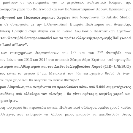
α μπαίνουν οι προετοιμασίες για το μεγαλύτερο πολιτιστικό δρώμενο της
ρώπης στο χώρο του
Bollywood
και των Πολυπολιτισμικών Χορών. Πρόκειται για
llywood και Πολυπολιτισμικών Χορών»
που διοργανώνει το
Artistic
Studio
on
σε συνεργασία με την Ελληνο-ινδική Εταιρεία Πολιτισμού και Ανάπτυξης
ν Ινδική Πρεσβεία στην Αθήνα και το Ινδικό Συμβούλιο Πολιτιστικών Σχέσεων
 του Φεστιβάλ θα παρουσιασθεί και το πρώτο ελληνικής παραγωγής
Bollywood
e
Land
of
Love
”.
ου
ου
των επιτυχημένων διοργανώσεων του 1
και του 2
Φεστιβάλ που
ον Ιούνιο του 2013 και 2014 στο ιστορικό Θέατρο Δόρα Στράτου - υπό την αιγίδα
ιτισμού και Αθλητισμού και του Διεθνούς Συμβουλίου Χορού (CID- UNESCO)
τος κάνει το μεγάλο βήμα: Μετακινεί τον ήδη επιτυχημένο θεσμό σε έναν
γαλύτερο χώρο που θα στεγάσει το φετινό Φεστιβάλ.
μου Αθηναίων, που αναμένεται να προσελκύσει πάνω από 5.000 συμμετέχοντες
ασκάλους από ολόκληρο τον πλανήτη - θα γίνει εφέτος η κυψέλη χορού και
ηριοτήτων.
τή του χορού δεν περισσεύει κανείς.
Π
ολιτιστικοί σύλλογοι, ομάδες χορού καθώς
αλλιτέχνες που επιθυμούν να λάβουν μέρος μπορούν να απευθυνθούν στους