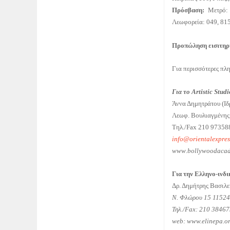
Πρόσβαση:
Μετρό:
Λεωφορεία: 049, 815
Προπώληση εισιτηρ
Για περισσότερες πλ
Για
το
Artistic Stud
Άννα Δημητράτου (Ιδρ
Λεωφ. Βουλιαγμένη
Τηλ./Fax 210 9735
info
@
orientalexpre
www
.
bollywoodaca
Για την Ελληνο-ινδ
Δρ. Δημήτρης Βασιλε
Ν. Φλώρου 15 11524
Τηλ
./Fax: 210 3846
web: www.elinepa.or