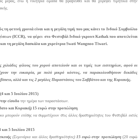
ας μέρας, ενώ η νικήτρια ομάδα θα βραβευθεί και θα χορέψει τιμητικά στην
ακής.
ός τη φετινή χρονιά είναι και η μεγάλη τιμή που μας κάνει το Ινδικό Συμβούλιο
έσεων (
ICCR
), να φέρει στο Φεστιβάλ Ινδικό γκρουπ
Kathak
που αποτελείται
 και τη μεγάλη δασκάλα και χορεύτρια
Swati Wangnoo Tiwari.
ς χιλιάδες φίλους του χορού αποτελούν και οι τιμές των εισιτηρίων, αφού οι
έχουν την ευκαιρία, με πολύ μικρό κόστος, να παρακολουθήσουν δεκάδες
ι
fitness
, αλλά και τις 2 μεγάλες Παραστάσεις του Σαββάτου και της Κυριακής.
(4 και 5 Ιουλίου 2015)
την είσοδο
την ημέρα των παραστάσεων.
βατο και Κυριακή) 15 ευρώ στην προπώληση
ριο μπορούν επίσης να συμμετέχουν στις άλλες δραστηριότητες του Φεστιβάλ εκτός
4 και 5 Ιουλίου 2015
σκευής
(Σεμινάρια και άλλες δραστηριότητες)
15 ευρώ στην προπώληση
(20 ευρώ