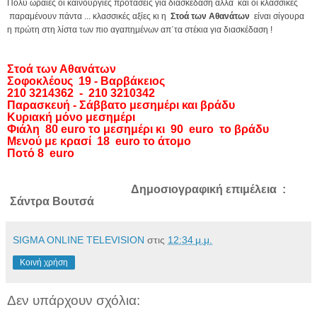
Πολύ ωραίες οι καινούργιες προτάσεις για διασκέδαση αλλά και οι κλασσικές
παραμένουν πάντα ... κλασσικές αξίες κι η
Στοά των Αθανάτων
είναι σίγουρα
η πρώτη στη λίστα των πιο αγαπημένων απ΄τα στέκια για διασκέδαση !
Στοά των Αθανάτων
Σοφοκλέους 19 - Βαρβάκειος
210 3214362 - 210 3210342
Παρασκευή - Σάββατο μεσημέρι και βράδυ
Κυριακή μόνο μεσημέρι
Φιάλη 80 euro το μεσημέρι κι 90 euro το βράδυ
Μενού με κρασί 18 euro το άτομο
Ποτό 8 euro
Δημοσιογραφική επιμέλεια :
Σάντρα Βουτσά
SIGMA ONLINE TELEVISION
στις
12:34 μ.μ.
Κοινή χρήση
Δεν υπάρχουν σχόλια: