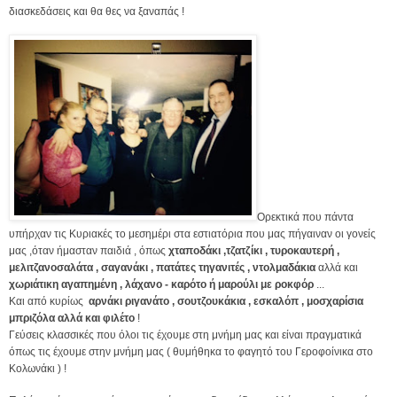
διασκεδάσεις και θα θες να ξαναπάς !
Ορεκτικά που πάντα
υπήρχαν τις Κυριακές το μεσημέρι στα εστιατόρια που μας πήγαιναν οι γονείς
μας ,όταν ήμασταν παιδιά , όπως
χταποδάκι ,τζατζίκι , τυροκαυτερή ,
μελιτζανοσαλάτα , σαγανάκι , πατάτες τηγανιτές , ντολμαδάκια
αλλά και
χωριάτικη αγαπημένη , λάχανο - καρότο ή μαρούλι με ροκφόρ
...
Και από κυρίως
αρνάκι ριγανάτο , σουτζουκάκια , εσκαλόπ , μοσχαρίσια
μπριζόλα αλλά και φιλέτο
!
Γεύσεις κλασσικές που όλοι τις έχουμε στη μνήμη μας και είναι πραγματικά
όπως τις έχουμε στην μνήμη μας ( θυμήθηκα το φαγητό του Γεροφοίνικα στο
Κολωνάκι ) !