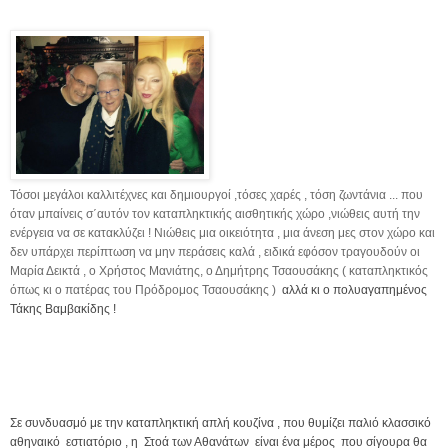
Τόσοι μεγάλοι καλλιτέχνες και δημιουργοί ,τόσες χαρές , τόση ζωντάνια ... που
όταν μπαίνεις σ΄αυτόν τον καταπληκτικής αισθητικής χώρο ,νιώθεις αυτή την
ενέργεια να σε κατακλύζει ! Νιώθεις μια οικειότητα , μια άνεση μες στον χώρο και
δεν υπάρχει περίπτωση να μην περάσεις καλά , ειδικά εφόσον τραγουδούν οι
Μαρία Δεικτά , ο Χρήστος Μανιάτης, ο Δημήτρης Τσαουσάκης ( καταπληκτικός
όπως κι ο πατέρας του Πρόδρομος Τσαουσάκης )
αλλά κι ο πολυαγαπημένος
Τάκης Βαμβακίδης !
Σε συνδυασμό με την καταπληκτική απλή κουζίνα , που θυμίζει παλιό κλασσικό
αθηναικό εστιατόριο , η Στοά των Αθανάτων είναι ένα μέρος που σίγουρα θα