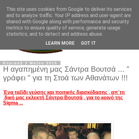
This site uses cookies from Google to deliver its services
and to analyze traffic. Your IP address and user-agent are
shared with Google along with performance and security
metrics to ensure quality of service, generate usage
statistics, and to detect and address abuse.
LEARN MORE
GOT IT
Κυριακή 3 Μαΐου 2015
H αγαπημένη μας Σάντρα Βουτσά ... "
γράφει " για τη Στοά των Αθανάτων !!!
Ένα ταξίδι γεύσης και ποιτικής διασκέδασης , απ΄τη
δική μας εκλεκτή Σάντρα Βουτσά , για το κοινό της
Sigma ...