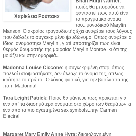
Brian Hugh Warner:
ποιός θα μπορούσε να
φανταστεί πως αυτό είναι
Χαρίκλεια Ρούπακα
το πραγματικό όνομα
του...μοναδικού Marylin
Manson! Ο ακραίος τραγουδιστής έχει αναφέρει τους λόγους
που διάλεξε το συγκεκριμένο ψευδώνυμο. Όπως αναφέρει ο
ίδιος, ονομάστηκε Marylin , γιατί υποστηρίζει πως είναι
θερμός θαυμαστής της μοιραίας Marylin Monroe κι ότι της
μοιάζει και στην ομορφιά...
Madonna Louise Ciccone:
η συγκεκριμένη σταρ, όπως
πολλοί υποψιαστήκατε, δεν άλλαξε το όνομα της, απλώς
κράτησε το πρώτο.. Ο λόγος φυσικά, για την βασίλισσα της
ποπ, Madonna!
Tara Leight Patrick:
Ποιός θα μάντευε πως πρόκειται για
ένα απ΄ τα διασημότερα ονόματα στο χώρο των θεαμάτων κι
ένα απο τα πιο αγαπημένα sex symbols...την Carmen
Electra!
Margaret Mary Emily Anne Hyra:
δικαιολογημένη