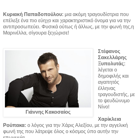
Κυριακή Παπαδοπούλου:
μια ακόμη τραγουδίστρια που
επέλεξε ένα πιο εύηχο και χαρακτηριστικό όνομα για να την
αντιπροσωπεύει. Φυσικά ούτως ή άλλως, με την φωνή της,η
Μαρινέλλα, σίγουρα ξεχώρισε!
Στέφανος
Σακελλάρης
Ξυπολυτάς:
λέγεται ο
δημοφιλής και
αγαπητός
έλληνας
τραγουδιστής, με
το ψευδώνυμο
Νίνο!
Γιάννης Κακοσαίος
Χαρίκλεια
Ρούπακα:
ο λόγος για την Χάρις Αλεξίου, με την αγγελική
φωνή της που λάτρεψε όλος ο κόσμος ύπο αυτήν την
επωνυμία.