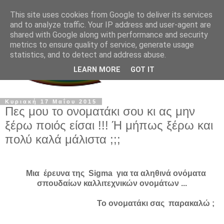
This site uses cookies from Google to deliver its services
and to analyze traffic. Your IP address and user-agent are
shared with Google along with performance and security
metrics to ensure quality of service, generate usage
statistics, and to detect and address abuse.
LEARN MORE
GOT IT
Κυριακή 17 Μαΐου 2015
Πες μου το ονοματάκι σου κι ας μην
ξέρω ποιός είσαι !!! Ή μήπως ξέρω και
πολύ καλά μάλιστα ;;;
Μια έρευνα της Sigma για τα αληθινά ονόματα
σπουδαίων καλλιτεχνικών ονομάτων ...
Το ονοματάκι σας παρακαλώ ;