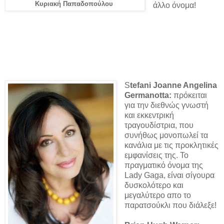
Κυριακή Παπαδοπούλου
άλλο όνομα!
S
tefani Joanne Angelina
Germanotta:
πρόκειται
για την διεθνώς γνωστή
και εκκεντρική
τραγουδίστρια, που
συνήθως μονοπωλεί τα
κανάλια με τις προκλητικές
εμφανίσεις της. Το
πραγματικό όνομα της
Lady Gaga, είναι σίγουρα
δυσκολότερο και
μεγαλύτερο απο το
παρατσούκλι που διάλεξε!