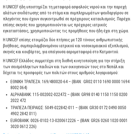
Η UNICEF ήδη υποστηρίζει τη μεταφορά ασφαλούς νερού και την παροχή
αλάτων ενυδάτωσης από το στόμα και συμπληρωμάτων ψευδαργύρου σε
πληγέντες που έχουν συγκεντρωθεί σε πρόχειρους καταυλισμούς. Παρέχει
επίσης σκηνές που χρησιμοποιούνται ως πρόχειρες ιατρικές
εγκαταστάσεις, χρησιμοποιώντας τις προμήθειες που ήδη έχει στη χώρα.
Η UNICEF επίσης ετοιμάζει δύο πτήσεις με 120 τόνους ανθρωπιστικής
βοήθειας, συμπεριλαμβανομένου ιατρικού και νοσοκομειακού εξοπλισμού,
σκηνές και κουβέρτες, για επείγουσα αερομεταφορά στο Κατμαντού.
Η UNICEF Ελλάδος συμμετέχει στη διεθνή κινητοποίηση για την στήριξη
των σεισμόπληκτων παιδιών και των οικογενειών τους στο Νεπάλ και
δέχεται τις προσφορές των πολιτών στους αριθμούς λογαριασμού:
ΕΘΝΙΚΗ ΤΡΑΠΕΖΑ: 169/480020-64 – (ΙΒΑΝ: GR02 0110 1690 0000 1694
8002 064)
ALPHABANK: 115-002002-022472 – (IBAN: GR98 0140 1150 1150 0200
2022 472
ΤΡΑΠΕΖΑ ΠΕΙΡΑΙΩΣ: 5049-022842-011 – (IBAN: GR30 0172 0490 0050
4902 2842 011)
EUROBANK: 0026-0102-13-0200612226 – (IBAN: GR26 0260 1020 0001
3020 0612 226)