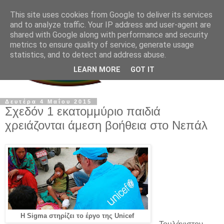
This site uses cookies from Google to deliver its services
and to analyze traffic. Your IP address and user-agent are
shared with Google along with performance and security
metrics to ensure quality of service, generate usage
statistics, and to detect and address abuse.
LEARN MORE
GOT IT
Δευτέρα 4 Μαΐου 2015
Σχεδόν 1 εκατομμύριο παιδιά
χρειάζονται άμεση βοήθεια στο Νεπάλ
H Sigma στηρίζει το έργο της Unicef