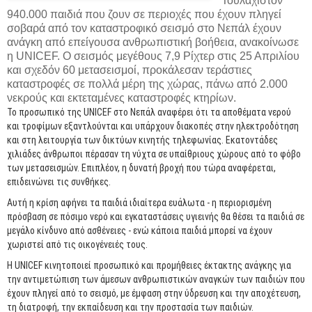
Τουλάχιστον
940.000 παιδιά που ζουν σε περιοχές που έχουν πληγεί
σοβαρά από τον καταστροφικό σεισμό στο Νεπάλ έχουν
ανάγκη από επείγουσα ανθρωπιστική βοήθεια, ανακοίνωσε
η UNICEF. Ο σεισμός μεγέθους 7,9 Ρίχτερ στις 25 Απριλίου
και σχεδόν 60 μετασεισμοί, προκάλεσαν τεράστιες
καταστροφές σε πολλά μέρη της χώρας, πάνω από 2.000
νεκρούς και εκτεταμένες καταστροφές κτηρίων.
Το προσωπικό της UNICEF στο Νεπάλ αναφέρει ότι τα αποθέματα νερού
και τροφίμων εξαντλούνται και υπάρχουν διακοπές στην ηλεκτροδότηση
και στη λειτουργία των δικτύων κινητής τηλεφωνίας. Εκατοντάδες
χιλιάδες άνθρωποι πέρασαν τη νύχτα σε υπαίθριους χώρους από το φόβο
των μετασεισμών. Επιπλέον, η δυνατή βροχή που τώρα αναφέρεται,
επιδεινώνει τις συνθήκες.
Αυτή η κρίση αφήνει τα παιδιά ιδιαίτερα ευάλωτα - η περιορισμένη
πρόσβαση σε πόσιμο νερό και εγκαταστάσεις υγιεινής θα θέσει τα παιδιά σε
μεγάλο κίνδυνο από ασθένειες - ενώ κάποια παιδιά μπορεί να έχουν
χωριστεί από τις οικογένειές τους.
Η UNICEF κινητοποιεί προσωπικό και προμήθειες έκτακτης ανάγκης για
την αντιμετώπιση των άμεσων ανθρωπιστικών αναγκών των παιδιών που
έχουν πληγεί από το σεισμό, με έμφαση στην ύδρευση και την αποχέτευση,
τη διατροφή, την εκπαίδευση και την προστασία των παιδιών.