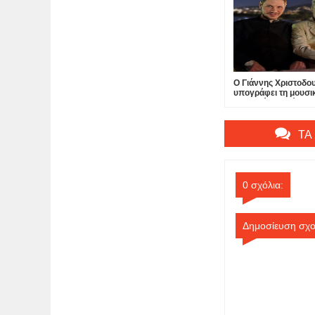
Ο Γιάννης Χριστοδ
υπογράφει τη μουσι
τελευταίας ταινίας τ
στο Hollywood...
ΤΑ
0 σχόλια:
Δημοσίευση σχο