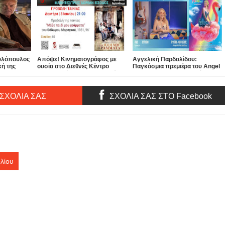
ουλόπουλος
Απόψε! Κινηματογράφος με
Αγγελική Παρδαλίδου:
κή της
ουσία στο Διεθνές Κέντρο
Παγκόσμια πρεμιέρα του Angel
ου Udo Kier
Πολιτισμού Petrosophy “Μάθε
Pardalos στο 16ο Διεθνές
παιδί μου γράμματα” Με την
Φεστιβάλ Κιν/φου Πεκίνου
παρουσία του σκηνοθέτη
Θόδωρου Μαραγκού
 ΣΧΟΛΙΑ ΣΑΣ
ΣΧΟΛΙΑ ΣΑΣ ΣΤΟ Facebook
λίου