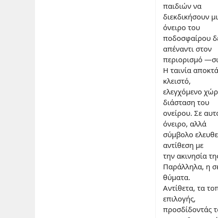
παιδιών να
διεκδικήσουν μ
όνειρο του
ποδοσφαίρου δε
απέναντι στον
περιορισμό —σω
Η ταινία αποκτ
κλειστό,
ελεγχόμενο χώρ
διάσταση του
ονείρου. Σε αυτ
όνειρο, αλλά
σύμβολο ελευθε
αντίθεση με
την ακινησία τη
Παράλληλα, η σ
θύματα.
Αντίθετα, τα το
επιλογής,
προσδίδοντάς το