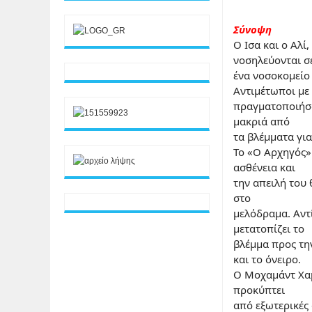
Σύνοψη
Ο Ισα και ο Αλί
νοσηλεύονται σ
ένα νοσοκομείο 
Αντιμέτωποι με
πραγματοποιήσο
μακριά από
τα βλέμματα γι
Το «Ο Αρχηγός»
ασθένεια και
την απειλή του
στο
μελόδραμα. Αντί
μετατοπίζει το
βλέμμα προς τη
και το όνειρο.
Ο Μοχαμάντ Χαμ
προκύπτει
από εξωτερικές