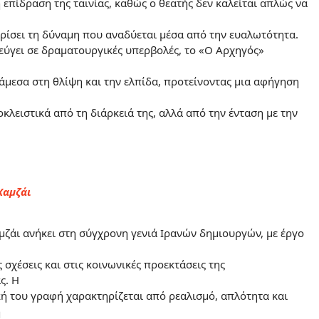
επίδραση της ταινίας, καθώς ο θεατής δεν καλείται απλώς να
ρίσει τη δύναμη που αναδύεται μέσα από την ευαλωτότητα.
εύγει σε δραματουργικές υπερβολές, το «Ο Αρχηγός»
άμεσα στη θλίψη και την ελπίδα, προτείνοντας μια αφήγηση
οκλειστικά από τη διάρκειά της, αλλά από την ένταση με την
Χαμζάι
ζάι ανήκει στη σύγχρονη γενιά Ιρανών δημιουργών, με έργο
 σχέσεις και στις κοινωνικές προεκτάσεις της
ς. Η
ή του γραφή χαρακτηρίζεται από ρεαλισμό, απλότητα και
ή