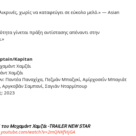
λικρινές, χωρίς να καταφεύγει σε εύκολο μελό.» — Asian
ότητα γίνεται πράξη αντίστασης απέναντι στην
.»
ptain/Kapitan
χαμάντ Χαμζάι
άντ Χαμζάι
: Παντέα Παναχίχα, Πεζμάν Μπαζγκί, Αμίρχοσεΐν Μπαγιάτ
 Αργκοβάν Σαμπανί, Σαγιάν Νταρμίπουρ
ς: 2023
του Μοχαμάντ Χαμζάι -TRAILER NEW STAR
w.youtube.com/watch?v=2mQNKfVijGA