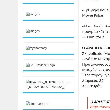
«Τρυφερό και ει
Movie Pulse
«Η παιδική αθω
πραγματικότητα
— Filmuforia
Ο ΑΡΧΗΓΟΣ
Ca
-
Σκηνοθεσία: Μο
Σενάριο: Μοχαμ
Πρωταγωνιστούν
Μπαχάρ Νοχιαν,
Έτος παραγωγή
Διάρκεια: 89’
Χώρα: Ιράν
Ο ΑΡΧΗΓΟΣ 
https://ww