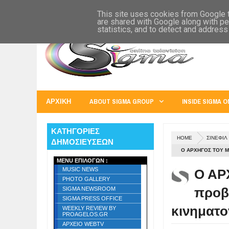
SIGMA WORLD
EUROPE
U.S.A.
AUSTRALIA
RUSS
This site uses cookies from Google to
are shared with Google along with pe
statistics, and to detect and address
ΑΡΧΙΚΗ
ABOUT SIGMA GROUP
INSIDE SIGMA O
ΚΑΤΗΓΟΡΙΕΣ
HOME
ΣΙΝΕΦΙΛ
ΔΗΜΟΣΙΕΥΣΕΩΝ
Ο ΑΡΧΗΓΟΣ ΤΟΥ Μ
MENU ΕΠΙΛΟΓΩΝ :
ΑΠΌ ΤΗ NEW STAR
Ο ΑΡ
MUSIC NEWS
PHOTO GALLERY
προβο
SIGMA NEWSROOM
SIGMA PRESS OFFICE
κινηματο
WEEKLY REVIEW BY
PROAGELOS.GR
ΑΡΧΕΙΟ WEBTV