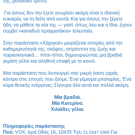
της, μοναδικό τρόπο.
Για όσους δεν την έχετε γνωρίσει ακόμη
είναι η ιδανική
ευκαιρία,
να τη δείτε από κοντά. Και για όσους την ξέρετε
ήδη, να μάθετε τα νέα της — γιατί, όπως λέει και η ίδια, έχουν
συμβεί «καναδυό πραγματάκια» τελευταία.
Στην παράσταση «Χάρηκα!» μοιράζεται ιστορίες από την
καθημερινότητά της, σκέψεις, απρόοπτα της ζωής και
παρασκηνιακά… πίτσι-πίτσι, δημιουργώντας μια βραδιά
γεμάτη γέλιο και αληθινή επαφή με το κοινό.
Μια παράσταση που λειτουργεί σαν μικρή όαση χαράς
κόντρα στις εποχές που ζούμε. Ένα γέμισμα μπαταρίας; Ένα
κύμα θετικής ενέργειας; Σίγουρα όλα αυτά και πολλά ακόμη.
Μία βραδιά.
Μία Κατερίνα.
Χιλιάδες γέλια.
Πληροφορίες παράστασης
Πού:
VOX, Ιερά Οδός 16, 10435 Τηλ:
Για
21 0347 5900