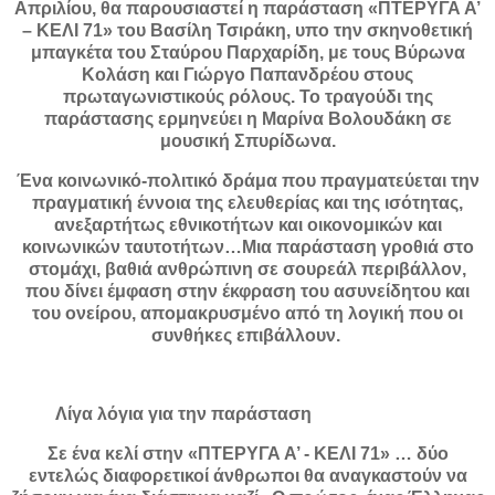
Απριλίου, θα παρουσιαστεί η παράσταση «ΠΤΕΡΥΓΑ Α’
– ΚΕΛΙ 71» του Βασίλη Τσιράκη, υπο την σκηνοθετική
μπαγκέτα του Σταύρου Παρχαρίδη, με τους Βύρωνα
Κολάση και Γιώργο Παπανδρέου στους
πρωταγωνιστικούς ρόλους. Το τραγούδι της
παράστασης ερμηνεύει η Μαρίνα Βολουδάκη σε
μουσική Σπυρίδωνα.
Ένα κοινωνικό-πολιτικό δράμα που πραγματεύεται την
πραγματική έννοια της ελευθερίας και της ισότητας,
ανεξαρτήτως εθνικοτήτων και οικονομικών και
κοινωνικών ταυτοτήτων…Μια παράσταση γροθιά στο
στομάχι, βαθιά ανθρώπινη σε σουρεάλ περιβάλλον,
που δίνει έμφαση στην έκφραση του ασυνείδητου και
του ονείρου, απομακρυσμένο από τη λογική που οι
συνθήκες επιβάλλουν.
Λίγα λόγια για την παράσταση
Σε ένα κελί στην «ΠΤΕΡΥΓΑ Α’ - ΚΕΛΙ 71» … δύο
εντελώς διαφορετικοί άνθρωποι θα αναγκαστούν να