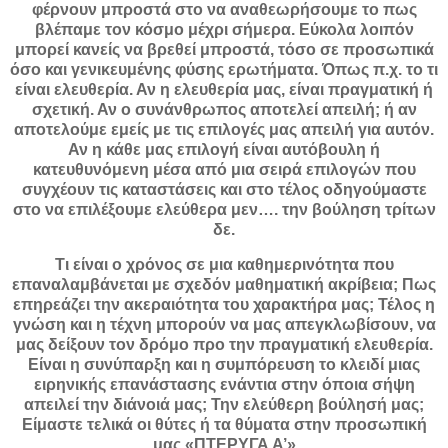
φέρνουν μπροστά στο να αναθεωρήσουμε το πως
βλέπαμε τον κόσμο μέχρι σήμερα. Εύκολα λοιπόν
μπορεί κανείς να βρεθεί μπροστά, τόσο σε προσωπικά
όσο και γενικευμένης φύσης ερωτήματα. Όπως π.χ. το τι
είναι ελευθερία. Αν η ελευθερία μας, είναι πραγματική ή
σχετική. Αν ο συνάνθρωπος αποτελεί απειλή; ή αν
αποτελούμε εμείς με τις επιλογές μας απειλή για αυτόν.
Αν η κάθε μας επιλογή είναι αυτόβουλη ή
κατευθυνόμενη μέσα από μια σειρά επιλογών που
συγχέουν τις καταστάσεις και στο τέλος οδηγούμαστε
στο να επιλέξουμε ελεύθερα μεν…. την βούληση τρίτων
δε.
Τι είναι ο χρόνος σε μια καθημερινότητα που
επαναλαμβάνεται με σχεδόν μαθηματική ακρίβεια; Πως
επηρεάζει την ακεραιότητα του χαρακτήρα μας; Τέλος η
γνώση και η τέχνη μπορούν να μας απεγκλωβίσουν, να
μας δείξουν τον δρόμο προ την πραγματική ελευθερία.
Είναι η συνύπαρξη και η συμπόρευση το κλειδί μιας
ειρηνικής επανάστασης ενάντια στην όποια σήψη
απειλεί την διάνοιά μας; Την ελεύθερη βούλησή μας;
Είμαστε τελικά οι θύτες ή τα θύματα στην προσωπική
μας «ΠΤΕΡΥΓΑ Α’»