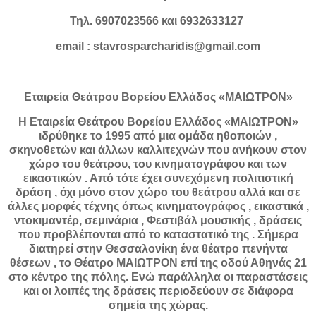
Τηλ. 6907023566 και 6932633127
email : stavrosparcharidis@gmail.com
Εταιρεία Θεάτρου Βορείου Ελλάδος «ΜΑΙΩΤΡΟΝ
»
Η Εταιρεία Θεάτρου Βορείου Ελλάδος «ΜΑΙΩΤΡΟΝ»
ιδρύθηκε το 1995 από μια ομάδα ηθοποιών ,
σκηνοθετών και άλλων καλλιτεχνών που ανήκουν στον
χώρο του θεάτρου, του κινηματογράφου και των
εικαστικών . Από τότε έχει συνεχόμενη πολιτιστική
δράση , όχι μόνο στον χώρο του θεάτρου αλλά και σε
άλλες μορφές τέχνης όπως κινηματογράφος , εικαστικά ,
ντοκιμαντέρ, σεμινάρια , Φεστιβάλ μουσικής , δράσεις
που προβλέπονται από το καταστατικό της . Σήμερα
διατηρεί στην Θεσσαλονίκη ένα θέατρο πενήντα
θέσεων , το Θέατρο ΜΑΙΩΤΡΟΝ επί της οδού Αθηνάς 21
στο κέντρο της πόλης. Ενώ παράλληλα οι παραστάσεις
και οι λοιπές της δράσεις περιοδεύουν σε διάφορα
σημεία της χώρας.