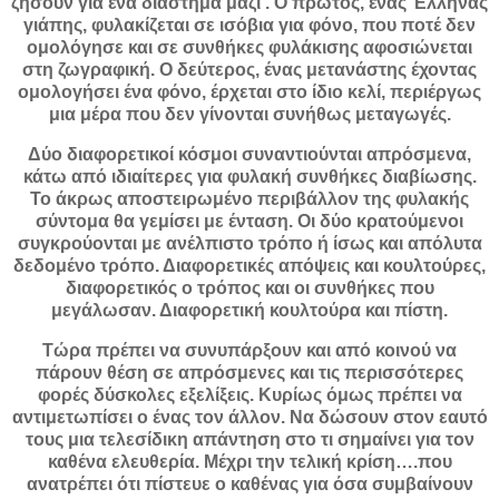
ζήσουν για ένα διάστημα μαζί . Ο πρώτος, ένας Έλληνας
γιάπης, φυλακίζεται σε ισόβια για φόνο, που ποτέ δεν
ομολόγησε και σε συνθήκες φυλάκισης αφοσιώνεται
στη ζωγραφική. Ο δεύτερος, ένας μετανάστης έχοντας
ομολογήσει ένα φόνο, έρχεται στο ίδιο κελί, περιέργως
μια μέρα που δεν γίνονται συνήθως μεταγωγές.
Δύο διαφορετικοί κόσμοι συναντιούνται απρόσμενα,
κάτω από ιδιαίτερες για φυλακή συνθήκες διαβίωσης.
Το άκρως αποστειρωμένο περιβάλλον της φυλακής
σύντομα θα γεμίσει με ένταση. Οι δύο κρατούμενοι
συγκρούονται με ανέλπιστο τρόπο ή ίσως και απόλυτα
δεδομένο τρόπο. Διαφορετικές απόψεις και κουλτούρες,
διαφορετικός ο τρόπος και οι συνθήκες που
μεγάλωσαν. Διαφορετική κουλτούρα και πίστη.
Τώρα πρέπει να συνυπάρξουν και από κοινού να
πάρουν θέση σε απρόσμενες και τις περισσότερες
φορές δύσκολες εξελίξεις. Κυρίως όμως πρέπει να
αντιμετωπίσει ο ένας τον άλλον. Να δώσουν στον εαυτό
τους μια τελεσίδικη απάντηση στο τι σημαίνει για τον
καθένα ελευθερία. Μέχρι την τελική κρίση….που
ανατρέπει ότι πίστευε ο καθένας για όσα συμβαίνουν