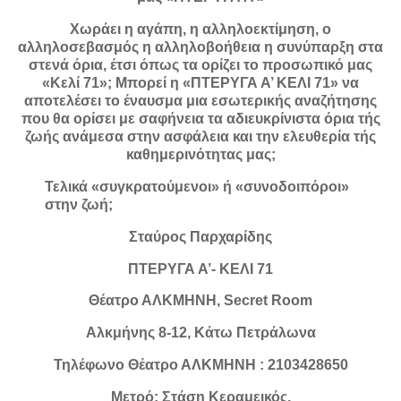
Χωράει η αγάπη, η αλληλοεκτίμηση, ο
αλληλοσεβασμός η αλληλοβοήθεια η συνύπαρξη στα
στενά όρια, έτσι όπως τα ορίζει το προσωπικό μας
«Κελί 71»; Μπορεί η «ΠΤΕΡΥΓΑ Α’ ΚΕΛΙ 71» να
αποτελέσει το έναυσμα μια εσωτερικής αναζήτησης
που θα ορίσει με σαφήνεια τα αδιευκρίνιστα όρια τής
ζωής ανάμεσα στην ασφάλεια και την ελευθερία τής
καθημερινότητας μας;
Τελικά «συγκρατούμενοι» ή «συνοδοιπόροι»
στην ζωή;
Σταύρος Παρχαρίδης
ΠΤΕΡΥΓΑ Α’- ΚΕΛΙ 71
Θέατρο ΑΛΚΜΗΝΗ, Secret Room
Αλκμήνης 8-12, Κάτω Πετράλωνα
Τηλέφωνο Θέατρο ΑΛΚΜΗΝΗ : 2103428650
Μετρό: Στάση Κεραμεικός,