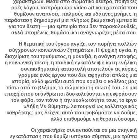
χαρακτήρων. Μέσα από σωματικό θέατρο, ποιητικές
ροές λόγου, ασπρόμαυρο video art και ηχοτοπία που
θυμίζουν αναπνοές, παλμούς και υδάτινες μνήμες, η
παράσταση δημιουργεί μια πλήρως βιωματική εμπειρία
για τον θεατή — μια εμπειρία που δεν παρακολουθείς,
αλλά υπομένεις, θυμάσαι και αναγνωρίζεις μέσα σου.
Η θεματική του έργου αγγίζει τον πυρήνα πολλών
σύγχρονων κοινωνικών ζητημάτων. Η ψυχική υγεία, η
διαχείριση του τραύματος, η μοναξιά, η ανάγκη επαφής,
η κοινωνική πίεση, η παιδική εγκατάλειψη και η ενήλικη
συναισθηματική καταστολή αποτελούν τις κύριες
γραμμές ενός έργου που δεν αφηγείται απλώς μια
ιστορία, αλλά φωτίζει αυτό που κρύβει ο καθένας μας
πίσω από το βλέμμα, το σώμα και τη σιωπή του. Σε μια
εποχή όπου οι άνθρωποι δυσκολεύονται να εκφράσουν
τον φόβο, τον πόνο ή την ευαλωτότητά τους, το έργο
«Λήθη Vs Θύμηση» λειτουργεί ως καλλιτεχνικός
καθρέφτης: μας δείχνει αυτό που φοβόμαστε να δούμε,
αλλά επιθυμούμε να θεραπεύσουμε.
Οι χαρακτήρες συναντιούνται σε μια σκηνική
εγκατάσταση που θυμίζει υπόγειο σύμπαν, μια τρύπα