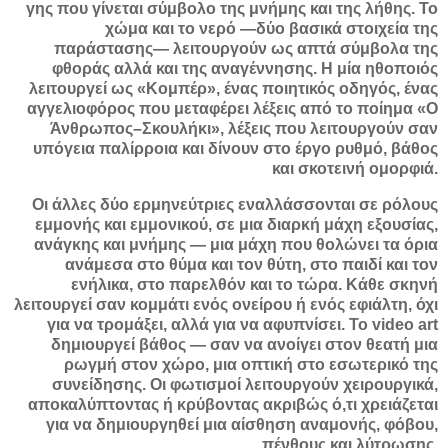
γης που γίνεται σύμβολο της μνήμης και της λήθης. Το
χώμα και το νερό —δύο βασικά στοιχεία της
παράστασης— λειτουργούν ως απτά σύμβολα της
φθοράς αλλά και της αναγέννησης. Η
μία ηθοποιός
λειτουργεί ως «Κομπέρ», ένας ποιητικός οδηγός, ένας
αγγελιοφόρος που μεταφέρει λέξεις από το ποίημα «Ο
Άνθρωπος–Σκουλήκι», λέξεις που λειτουργούν σαν
υπόγεια παλίρροια και δίνουν στο έργο ρυθμό, βάθος
και σκοτεινή ομορφιά.
Οι άλλες δύο ερμηνεύτριες εναλλάσσονται σε ρόλους
εμμονής και εμμονικού, σε μια διαρκή μάχη εξουσίας,
ανάγκης και μνήμης — μια μάχη που θολώνει τα όρια
ανάμεσα στο θύμα και τον θύτη, στο παιδί και τον
ενήλικα, στο παρελθόν και το τώρα. Κάθε σκηνή
λειτουργεί σαν κομμάτι ενός ονείρου ή ενός εφιάλτη, όχι
για να τρομάξει, αλλά για να αφυπνίσει. Το video art
δημιουργεί βάθος — σαν να ανοίγει στον θεατή μια
ρωγμή στον χώρο, μια οπτική στο εσωτερικό της
συνείδησης. Οι φωτισμοί λειτουργούν χειρουργικά,
αποκαλύπτοντας ή κρύβοντας ακριβώς ό,τι χρειάζεται
για να δημιουργηθεί μια αίσθηση αναμονής, φόβου,
πένθους και λύτρωσης.