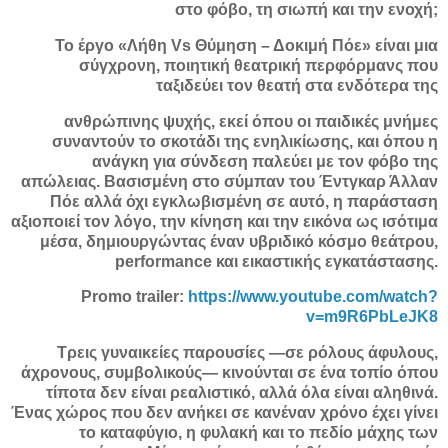
στο φόβο, τη σιωπή και την ενοχή;
Το έργο «Λήθη Vs Θύμηση – Δοκιμή Πόε» είναι μια
σύγχρονη, ποιητική θεατρική περφόρμανς που
ταξιδεύει τον θεατή στα ενδότερα της
ανθρώπινης ψυχής, εκεί όπου οι παιδικές μνήμες
συναντούν το σκοτάδι της ενηλικίωσης, και όπου η
ανάγκη για σύνδεση παλεύει με τον φόβο της
απώλειας. Βασισμένη στο σύμπαν του Έντγκαρ Άλλαν
Πόε αλλά όχι εγκλωβισμένη σε αυτό, η παράσταση
αξιοποιεί τον λόγο, την κίνηση και την εικόνα ως ισότιμα
μέσα, δημιουργώντας έναν υβριδικό κόσμο θεάτρου,
performance και εικαστικής εγκατάστασης.
Promo trailer:
https://www.youtube.com/watch?
v=m9R6PbLeJK8
Τρεις γυναικείες παρουσίες —σε ρόλους άφυλους,
άχρονους, συμβολικούς— κινούνται σε ένα τοπίο όπου
τίποτα δεν είναι ρεαλιστικό, αλλά όλα είναι αληθινά.
Ένας χώρος που δεν ανήκει σε κανέναν χρόνο έχει γίνει
το καταφύγιο, η φυλακή και το πεδίο μάχης των