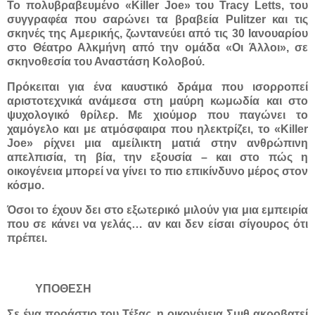
Το πολυβραβευμένο «Killer Joe» του Tracy Letts, του
συγγραφέα που σαρώνει τα βραβεία Pulitzer και τις
σκηνές της Αμερικής, ζωντανεύει από τις 30 Ιανουαρίου
στο Θέατρο Αλκμήνη από την ομάδα «Οι Άλλοι», σε
σκηνοθεσία του Αναστάση Κολοβού.
Πρόκειται για ένα καυστικό δράμα που ισορροπεί
αριστοτεχνικά ανάμεσα στη μαύρη κωμωδία και στο
ψυχολογικό θρίλερ. Με χιούμορ που παγώνει το
χαμόγελο και με ατμόσφαιρα που ηλεκτρίζει, το «Killer
Joe» ρίχνει μια αμείλικτη ματιά στην ανθρώπινη
απελπισία, τη βία, την εξουσία – και στο πώς η
οικογένεια μπορεί να γίνει το πιο επικίνδυνο μέρος στον
κόσμο.
Όσοι το έχουν δει στο εξωτερικό μιλούν για μια εμπειρία
που σε κάνει να γελάς… αν και δεν είσαι σίγουρος ότι
πρέπει.
ΥΠΟΘΕΣΗ
Σε ένα προάστιο του Τέξας, η οικογένεια Σμιθ ακροβατεί