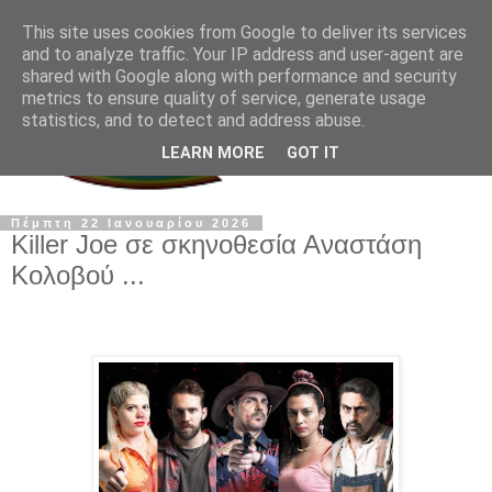
This site uses cookies from Google to deliver its services
and to analyze traffic. Your IP address and user-agent are
shared with Google along with performance and security
metrics to ensure quality of service, generate usage
statistics, and to detect and address abuse.
LEARN MORE
GOT IT
Πέμπτη 22 Ιανουαρίου 2026
Killer Joe σε σκηνοθεσία Αναστάση
Κολοβού ...