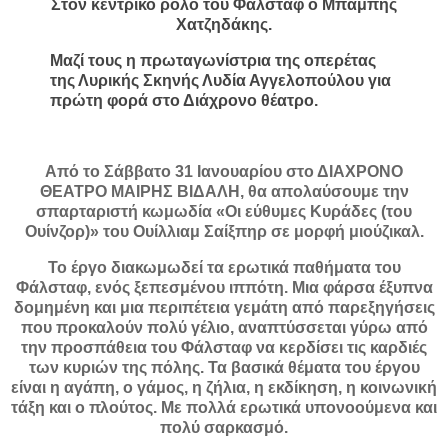
Στον κεντρικό ρόλο του Φάλσταφ ο Μπάμπης
Χατζηδάκης.
Μαζί τους η πρωταγωνίστρια της οπερέτας
της Λυρικής Σκηνής Λυδία Αγγελοπούλου για
πρώτη φορά στο Διάχρονο θέατρο.
Από το Σάββατο 31 Ιανουαρίου στο ΔΙΑΧΡΟΝΟ
ΘΕΑΤΡΟ ΜΑΙΡΗΣ ΒΙΔΑΛΗ, θα απολαύσουμε την
σπαρταριστή κωμωδία «Οι εύθυμες Κυράδες (του
Ουίνζορ)» του Ουίλλιαμ Σαίξπηρ σε μορφή μιούζικαλ.
Το έργο διακωμωδεί τα ερωτικά παθήματα του
Φάλσταφ, ενός ξεπεσμένου ιππότη. Μια φάρσα έξυπνα
δομημένη και μια περιπέτεια γεμάτη από παρεξηγήσεις
που προκαλούν πολύ γέλιο, αναπτύσσεται γύρω από
την προσπάθεια του Φάλσταφ να κερδίσει τις καρδιές
των κυριών της πόλης. Τα βασικά θέματα του έργου
είναι η αγάπη, ο γάμος, η ζήλια, η εκδίκηση, η κοινωνική
τάξη και ο πλούτος. Με πολλά ερωτικά υπονοούμενα και
πολύ σαρκασμό.