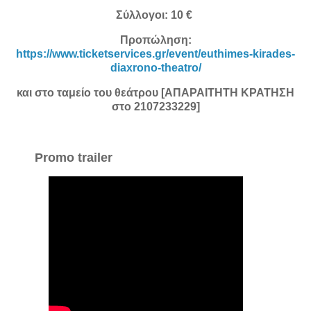
Σύλλογοι: 10 €
Προπώληση:
https://www.ticketservices.gr/event/euthimes-kirades-
diaxrono-theatro/
και στο ταμείο του θεάτρου [ΑΠΑΡΑΙΤΗΤΗ ΚΡΑΤΗΣΗ
στο 2107233229]
Promo trailer