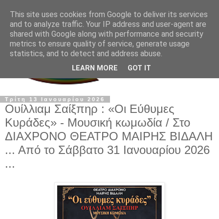
This site uses cookies from Google to deliver its services
and to analyze traffic. Your IP address and user-agent are
shared with Google along with performance and security
metrics to ensure quality of service, generate usage
statistics, and to detect and address abuse.
LEARN MORE
GOT IT
Τρίτη 13 Ιανουαρίου 2026
Ουίλλιαμ Σαίξπηρ : «Οι Εύθυμες
Κυράδες» - Μουσική κωμωδία / Στο
ΔΙΑΧΡΟΝΟ ΘΕΑΤΡΟ ΜΑΙΡΗΣ ΒΙΔΑΛΗ
... Από το Σάββατο 31 Ιανουαρίου 2026
...