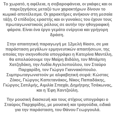
Το χωρατό, η αφέλεια, η σοβαροφάνεια, οι γκάφες και οι
παρεξηγήσεις μεταξύ των χαρακτήρων δίνουν το
κωμικό αποτέλεσμα. Οι χαρακτήρες ανήκουν στη μεσαία
τάξη. Ο επίδοξος εραστής και οι γυναίκες του έχουν τους
πρωταγωνιστικούς ρόλους σε αυτήν την ηθογραφική
φάρσα. Είναι ένα έργο γεμάτο ενέργεια και γρήγορη
δράση.
Στην απαιτητική παραγωγή με 12μελή θίασο, σε μια
παράσταση μεγάλων ερμηνευτικών απαιτήσεων, της
οποίας την σκηνοθεσία υπογράφει η Κατερίνα Μαντέλη,
θα απολαύσουμε την Μαίρη Βιδάλη, τον Μπάμπη
Χατζηδάκη, την Λυδία Αγγελοπούλου, τον Σταύρο
Παρχαρίδη, τον Γιώργο Γιαννακόπουλο.
Συμπρωταγωνιστούν με αλφαβητική σειρά: Κώστας
Ζέκος, Γιώργος Καπετανάκος, Νίκος Παπαδάκης,
Γιώργος Σατιλμής, Αιμιλία Σπαχάι, Δημήτρης Τσάκωνας,
και η Έφη Χαντζούλη.
Την μουσική διασκευή και τους στίχους υπογράφει ο
Σταύρος Παρχαρίδης, με μουσική και τραγούδια, ειδικά
για την παράσταση, του Θάνου Γεωργουλά.