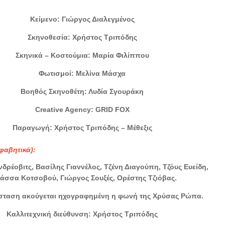
ς
Κείμενο: Γιώργος Διαλεγμένος
Σκηνοθεσία: Χρήστος Τριπόδης
Σκηνικά – Κοστούμια: Μαρία Φιλίππου
Φωτισμοί: Μελίνα Μάσχα
Βοηθός Σκηνοθέτη: Λυδία Σγουράκη
Creative Agency: GRID FOX
Παραγωγή: Χρήστος Τριπόδης – Μέθεξις
φαβητικά):
δρέοβιτς, Βασίλης Γιαννέλος, Τζένη Διαγούπη, Τζόυς Ευείδη,
άσσα Κοτσοβού, Γιώργος Σουξές, Ορέστης Τζιόβας.
σταση ακούγεται ηχογραφημένη η φωνή της Χρύσας Ρώπα.
Καλλιτεχνική διεύθυνση: Χρήστος Τριπόδης