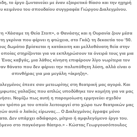
η, το έργο ζωντανεύει με έναν εξαιρετικό θίασο και την ηχηρή
υ κειμένου του σπουδαίου συγγραφέα Γιώργου Διαλεγμένου.
η «Χάσαμε τη Θεία Στοπ», ο Θανάσης και η Ουρανία ζουν μέσα
 τη γκρίνια που φέρνει η φτώχεια, στο Γκάζι τη δεκαετία του ‘50.
ους δωμάτιο βρίσκεται η κατάκοιτη και μελλοθάνατη θεία στην
οποίας στηρίζονται για να εκπληρώσουν τα όνειρά τους για μια
 Ένας καβγάς, μια λάθος κίνηση επιφέρουν λίγο νωρίτερα τον
ναν θάνατο που δεν φέρνει την πολυπόθητη λύση, αλλά είναι ο
σπινθήρας για μια μεγάλη «έκρηξη».
αλεγμένος έπεσε σαν μετεωρίτης στη θεατρική μας αγορά. Και
μφωτος γαλαξίας που απλώς υποδύθηκε τον κομήτη για να μας
ήσει. Νομίζω πως αυτή η παρομοίωση ερμηνεύει σχεδόν
ον τρόπο με τον οποίο λειτουργεί στο χώρο των θεατρικών μας
ών αυτό ο λαϊκός είρωνας… Ο Διαλεγμένος έγραψε μόνο
τα. Δεν υπάρχει αδιάφορο, μέτριο ή αμφιλεγόμενο έργο του.
όμενο στο παγκόσμιο θέατρο.» - Κώστας Γεωργουσόπουλος