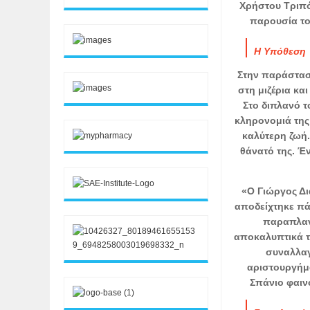
Χρήστου Τριπόδ
παρουσία το
Η Υπόθεση
Στην παράστασ
στη μιζέρια και
Στο διπλανό τ
κληρονομιά της 
καλύτερη ζωή.
θάνατό της. Έ
«Ο Γιώργος Δι
αποδείχτηκε πά
παραπλαν
αποκαλυπτικά τ
συναλλαγ
αριστουργήμα
Σπάνιο φαιν