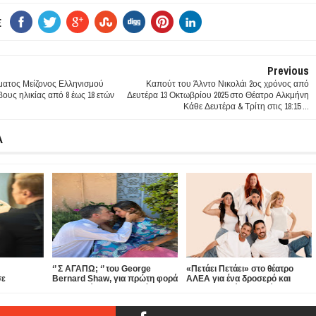
E
Previous
ματος Μείζονος Ελληνισμού
Καπούτ του Άλντο Νικολάι 2ος χρόνος από
βους ηλικίας από 8 έως 18 ετών
Δευτέρα 13 Οκτωβρίου 2025 στο Θέατρο Αλκμήνη
Κάθε Δευτέρα & Τρίτη στις 18:15 ...
Α
‘’ Σ ΑΓΑΠΩ; ‘’ του George
«Πετάει Πετάει» στο θέατρο
σε
Bernard Shaw, για πρώτη φορά
ΑΛΕΑ για ένα δροσερό και
τα» στο
στην Ελλάδα, στην αυλή του
απολαυστικό καλοκαίρι...
θεάτρου ΑΠΟ ΚΟΙΝΟΥ!