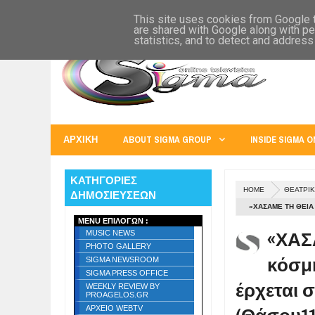
SIGMA WORLD
EUROPE
U.S.A.
AUSTRALIA
RUSS
This site uses cookies from Google to
are shared with Google along with pe
statistics, and to detect and address
ΑΡΧΙΚΗ
ABOUT SIGMA GROUP
INSIDE SIGMA O
ΚΑΤΗΓΟΡΙΕΣ
HOME
ΘΕΑΤΡΙΚ
ΔΗΜΟΣΙΕΥΣΕΩΝ
«ΧΑΣΑΜΕ ΤΗ ΘΕΙΑ
MENU ΕΠΙΛΟΓΩΝ :
ΚΑΙΝΟΎΡΙΟ ΘΈΑΤΡΟ
«ΧΑΣ
MUSIC NEWS
PHOTO GALLERY
κόσμ
SIGMA NEWSROOM
SIGMA PRESS OFFICE
έρχεται 
WEEKLY REVIEW BY
PROAGELOS.GR
ΑΡΧΕΙΟ WEBTV