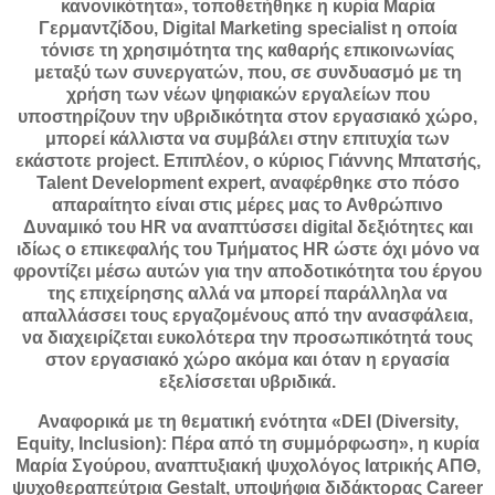
κανονικότητα», τοποθετήθηκε η κυρία Μαρία
Γερμαντζίδου, Digital Marketing specialist η οποία
τόνισε τη χρησιμότητα της καθαρής επικοινωνίας
μεταξύ των συνεργατών, που, σε συνδυασμό με τη
χρήση των νέων ψηφιακών εργαλείων που
υποστηρίζουν την υβριδικότητα στον εργασιακό χώρο,
μπορεί κάλλιστα να συμβάλει στην επιτυχία των
εκάστοτε project. Επιπλέον, ο κύριος Γιάννης Μπατσής,
Talent Development expert, αναφέρθηκε στο πόσο
απαραίτητο είναι στις μέρες μας το Ανθρώπινο
Δυναμικό του HR να αναπτύσσει digital δεξιότητες και
ιδίως ο επικεφαλής του Τμήματος HR ώστε όχι μόνο να
φροντίζει μέσω αυτών για την αποδοτικότητα του έργου
της επιχείρησης αλλά να μπορεί παράλληλα να
απαλλάσσει τους εργαζομένους από την ανασφάλεια,
να διαχειρίζεται ευκολότερα την προσωπικότητά τους
στον εργασιακό χώρο ακόμα και όταν η εργασία
εξελίσσεται υβριδικά.
Αναφορικά με τη θεματική ενότητα «DEI (Diversity,
Equity, Inclusion): Πέρα από τη συμμόρφωση», η κυρία
Μαρία Σγούρου, αναπτυξιακή ψυχολόγος Ιατρικής ΑΠΘ,
ψυχοθεραπεύτρια Gestalt, υποψήφια διδάκτορας Career