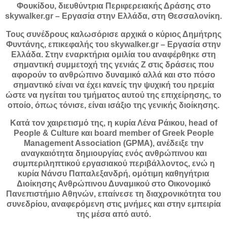
Φουκίδου, διευθύντρια Περιφερειακής Δράσης στο
skywalker.gr – Εργασία στην Ελλάδα, στη Θεσσαλονίκη.
Τους συνέδρους καλωσόρισε αρχικά ο κύριος Δημήτρης
Φυντάνης, επικεφαλής του skywalker.gr – Εργασία στην
Ελλάδα. Στην εναρκτήρια ομιλία του αναφέρθηκε στη
σημαντική συμμετοχή της γενιάς Ζ στις δράσεις που
αφορούν το ανθρώπινο δυναμικό αλλά και στο πόσο
σημαντικό είναι να έχει κανείς την ψυχική του ηρεμία
ώστε να ηγείται του τμήματος αυτού της επιχείρησης, το
οποίο, όπως τόνισε, είναι ισάξιο της γενικής διοίκησης.
Κατά τον χαιρετισμό της, η κυρία Λένα Ράικου, head of
People & Culture και board member of Greek People
Management Association (GPMA), ανέδειξε την
αναγκαιότητα δημιουργίας ενός ανθρώπινου και
συμπεριληπτικού εργασιακού περιβάλλοντος, ενώ η
κυρία Νάνσυ Παπαλεξανδρή, ομότιμη καθηγήτρια
Διοίκησης Ανθρώπινου Δυναμικού στο Οικονομικό
Πανεπιστήμιο Αθηνών, επαίνεσε τη διαχρονικότητα του
συνεδρίου, αναφερόμενη στις μνήμες και στην εμπειρία
της μέσα από αυτό.