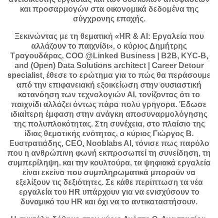
και προσαρμογών στα οικονομικά δεδομένα της
σύγχρονης εποχής.
Ξεκινώντας με τη θεματική «HR & AI: Εργαλεία που
αλλάζουν το παιχνίδι», ο κύριος Δημήτρης
Τραγουδάρας, COO @Linked Business | B2B, KYC-B,
and (Open) Data Solutions architect | Career Detour
specialist, έθεσε το ερώτημα για το πώς θα περάσουμε
από την επιφανειακή εξοικείωση στην ουσιαστική
κατανόηση των τεχνολογιών ΑΙ, τονίζοντας ότι το
παιχνίδι αλλάζει όντως πάρα πολύ γρήγορα. Έδωσε
ιδιαίτερη έμφαση στην ανάγκη αποσυναρμολόγησης
της πολυπλοκότητας. Στη συνέχεια, στο πλαίσιο της
ίδιας θεματικής ενότητας, ο κύριος Γιώργος B.
Ευστρατιάδης, CEO, Nooblabs AI, τόνισε πως παρόλο
που η ανθρώπινη φωνή εκπροσωπεί τη συνείδηση, τη
συμπερίληψη, και την κουλτούρα, τα ψηφιακά εργαλεία
είναι εκείνα που συμπληρωματικά μπορούν να
εξελίξουν τις δεξιότητες. Σε κάθε περίπτωση τα νέα
εργαλεία του HR υπάρχουν για να ενισχύσουν το
δυναμικό του HR και όχι να το αντικαταστήσουν.