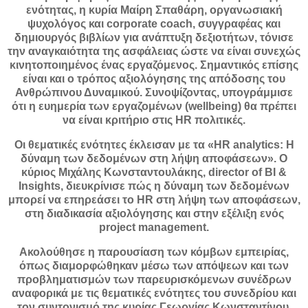
ενότητας, η κυρία Μαίρη Σπαθάρη, οργανωσιακή
ψυχολόγος και corporate coach, συγγραφέας και
δημιουργός βιβλίων για ανάπτυξη δεξιοτήτων, τόνισε
την αναγκαιότητα της ασφάλειας ώστε να είναι συνεχώς
κινητοποιημένος ένας εργαζόμενος. Σημαντικός επίσης
είναι και ο τρόπος αξιολόγησης της απόδοσης του
Ανθρώπινου Δυναμικού. Συνοψίζοντας, υπογράμμισε
ότι η ευημερία των εργαζομένων (wellbeing) θα πρέπει
να είναι κριτήριο στις HR πολιτικές.
Οι θεματικές ενότητες έκλεισαν με τα «HR analytics: Η
δύναμη των δεδομένων στη λήψη αποφάσεων». Ο
κύριος Μιχάλης Κωνσταντουλάκης, director of BI &
Insights, διευκρίνισε πώς η δύναμη των δεδομένων
μπορεί να επηρεάσει το HR στη λήψη των αποφάσεων,
στη διαδικασία αξιολόγησης και στην εξέλιξη ενός
project management.
Ακολούθησε η παρουσίαση των κόμβων εμπειρίας,
όπως διαμορφώθηκαν μέσω των απόψεων και των
προβληματισμών των παρευρισκόμενων συνέδρων
αναφορικά με τις θεματικές ενότητες του συνεδρίου και
τον συντονισμό της κυρίας Γεωργίας Κωνσταντίνου,