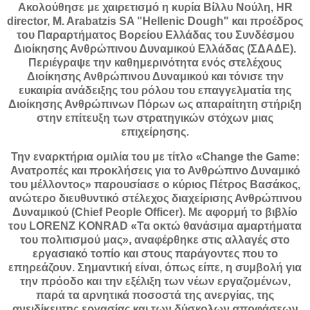
Ακολούθησε με χαιρετισμό η κυρία Βίλλυ Νούλη, HR
director, M. Arabatzis SA "Hellenic Dough" και προέδρος
του Παραρτήματος Βορείου Ελλάδας του Συνδέσμου
Διοίκησης Ανθρώπινου Δυναμικού Ελλάδας (ΣΔΑΔΕ).
Περιέγραψε την καθημερινότητα ενός στελέχους
Διοίκησης Ανθρώπινου Δυναμικού και τόνισε την
ευκαιρία ανάδειξης του ρόλου του επαγγελματία της
Διοίκησης Ανθρώπινων Πόρων ως απαραίτητη στήριξη
στην επίτευξη των στρατηγικών στόχων μιας
επιχείρησης.
Την εναρκτήρια ομιλία του με τίτλο «Change the Game:
Ανατροπές και προκλήσεις για το Ανθρώπινο Δυναμικό
του μέλλοντος» παρουσίασε ο κύριος Πέτρος Βασάκος,
ανώτερο διευθυντικό στέλεχος διαχείρισης Ανθρώπινου
Δυναμικού (Chief People Officer). Με αφορμή το βιβλίο
του LORENZ KONRAD «Τα οκτώ θανάσιμα αμαρτήματα
του πολιτισμού μας», αναφέρθηκε στις αλλαγές στο
εργασιακό τοπίο και στους παράγοντες που το
επηρεάζουν. Σημαντική είναι, όπως είπε, η συμβολή για
την πρόοδο και την εξέλιξη των νέων εργαζομένων,
παρά τα αρνητικά ποσοστά της ανεργίας, της
ανειδίκευτης εργασίας και των δύσκολων αποφάσεων