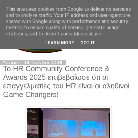
This site uses cookies from Google to deliver its services
and to analyze traffic. Your IP address and user-agent are
shared with Google along with performance and security
metrics to ensure quality of service, generate usage
statistics, and to detect and address abuse.
LEARN MORE
GOT IT
Τετάρτη 18 Ιουνίου 2025
Το HR Community Conference &
Awards 2025 επιβεβαίωσε ότι οι
επαγγελματίες του HR είναι οι αληθινοί
Game Changers!