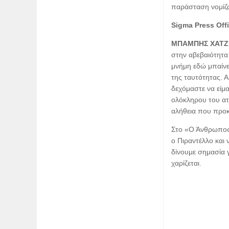
παράσταση νομίζω
Sigma Press Off
ΜΠΑΜΠΗΣ ΧΑΤΖ
στην αβεβαιότητα
μνήμη εδώ μπαίνε
της ταυτότητας. Α
δεχόμαστε να είμα
ολόκληρου του ατό
αλήθεια που προκ
Στο «Ο Άνθρωπος 
ο Πιραντέλλο και 
δίνουμε σημασία γ
χαρίζεται.