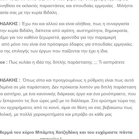
υνηθίσει σε εκλεκτές παραστάσεις και σπουδαίες ερμηνείες . Μιλήστε
ασία σας με την κυρία Βιδάλη .
ΗΔΑΚΗΣ :
Έχω πει και αλλού και είναι αλήθεια, πως η συνεργασία
την κυρία Βιδάλη, διέπεται από αγάπη, αυστηρότητα, δημοκρατία,
ξιμο για τον καθένα ξεχωριστά, φροντίδα για την παραμικρή
ό από μόνο του είναι ένα πρόσφορο έδαφος για σπουδαίες ερμηνείες.
 της επιλογής των έργων που παίζονται την έχει η ίδια.
ice :
Πως κυλάει η ιδέα της διπλής παράστασης ;;; Τι εισπράτετε
ΗΔΑΚΗΣ :
Όπως είπα και προηγουμένως η ρύθμιση είναι πως αυτά
ι δεμένα σε μία παράσταση. Δεν πρόκειται λοιπόν για διπλή παράσταση
ένα εισιτήριο, με ένα κανονικής διάρκειας έργο και ένα μονόπρακτο, που
εν ξεπερνούν τις δυο ώρες μαζί με το διάλλειμα. Στο ερώτημα τώρα της
ου εγχειρήματος από το κοινό, είμαι σε θέση να σας βεβαιώσω πως
αθολική, με πολλά χειροκροτήματα και μπράβο σε κάθε μας
θερμά τον κύριο Μπάμπη Χατζηδάκη και του ευχόμαστε πάντα