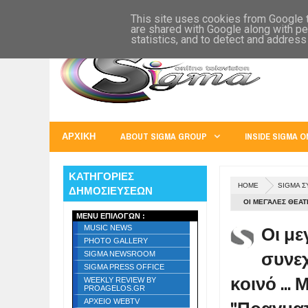
SIGMA WORLD
EUROPE
U.S.A.
AUSTRALIA
RUSS
This site uses cookies from Google to
are shared with Google along with pe
statistics, and to detect and address
ΑΡΧΙΚΗ
ABOUT SIGMA GROUP
INSIDE SIGMA O
ΚΑΤΗΓΟΡΙΕΣ
HOME
SIGMA Σ
ΔΗΜΟΣΙΕΥΣΕΩΝ
ΟΙ ΜΕΓΆΛΕΣ ΘΕΑΤ
MENU ΕΠΙΛΟΓΩΝ :
ΜΠΑΜΠΗΣ ΧΑΤΖΗΔΑ
Οι με
MUSIC NEWS
ΈΝΑΣ ΚΑΛΌΣ ΣΚΗΝ
PHOTO GALLERY
συνεχ
ΣΥΝΕΙΣΦΈΡΩ ΣΤΟ 
SIGMA NEWSROOM
SIGMA PRESS OFFICE
ΣΚΗΝΟΘΈΤΗΣ. "
κοινό .
WEEKLY REVIEW BY
PROAGELOS.GR
ΑΡΧΕΙΟ WEBTV