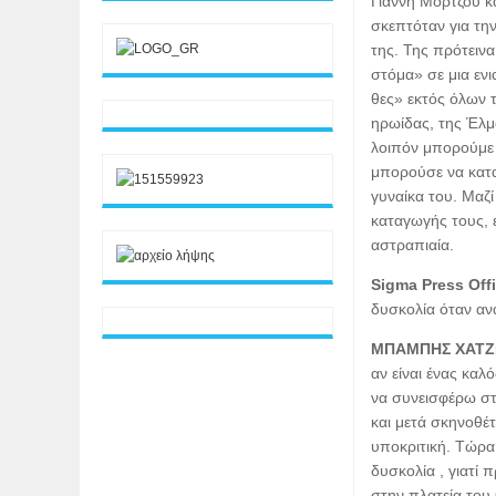
Γιάννη Μόρτζου κα
σκεπτόταν για την
της. Της πρότειν
στόμα» σε μια εν
θες» εκτός όλων τ
ηρωίδας, της Έλμ
λοιπόν μπορούμε 
μπορούσε να κατα
γυναίκα του. Μαζί
καταγωγής τους, ε
αστραπιαία.
Sigma Press Off
δυσκολία όταν ανα
ΜΠΑΜΠΗΣ ΧΑΤΖ
αν είναι ένας καλ
να συνεισφέρω στ
και μετά σκηνοθέ
υποκριτική. Τώρα 
δυσκολία , γιατί 
στην πλατεία του 