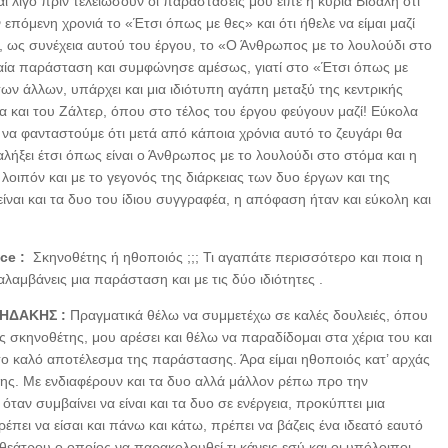
ι λίγο πριν τελειώσουν οι παραστάσεις μου είπε η κυρία Βιδάλη ότι
 επόμενη χρονιά το «Έτσι όπως με θες» και ότι ήθελε να είμαι μαζί
α, ως συνέχεια αυτού του έργου, το «Ο Άνθρωπος με το λουλούδι στο
ιαία παράσταση και συμφώνησε αμέσως, γιατί στο «Έτσι όπως με
ων άλλων, υπάρχει και μια ιδιότυπη αγάπη μεταξύ της κεντρικής
α και του Ζάλτερ, όπου στο τέλος του έργου φεύγουν μαζί! Εύκολα
να φανταστούμε ότι μετά από κάποια χρόνια αυτό το ζευγάρι θα
λήξει έτσι όπως είναι ο Άνθρωπος με το λουλούδι στο στόμα και η
 λοιπόν και με το γεγονός της διάρκειας των δυο έργων και της
ίναι και τα δυο του ίδιου συγγραφέα, η απόφαση ήταν και εύκολη και
ice :
Σκηνοθέτης ή ηθοποιός ;;; Τι αγαπάτε περισσότερο και ποια η
λαμβάνεις μια παράσταση και με τις δύο ιδιότητες .
ΗΔΑΚΗΣ :
Πραγματικά θέλω να συμμετέχω σε καλές δουλειές, όπου
ός σκηνοθέτης, μου αρέσει και θέλω να παραδίδομαι στα χέρια του και
ο καλό αποτέλεσμα της παράστασης. Άρα είμαι ηθοποιός κατ’ αρχάς
της. Με ενδιαφέρουν και τα δυο αλλά μάλλον ρέπω προ την
όταν συμβαίνει να είναι και τα δυο σε ενέργεια, προκύπτει μια
πρέπει να είσαι και πάνω και κάτω, πρέπει να βάζεις ένα ιδεατό εαυτό
θεάτρου ο οποίος να παρακολουθεί τι κάνεις εσύ και οι υπόλοιποι