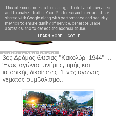
This site uses cookies from Google to deliver its services
and to analyze traffic. Your IP address and user-agent are
shared with Google along with performance and security
metrics to ensure quality of service, generate usage
statistics, and to detect and address abuse.
LEARN MORE
GOT IT
Δευτέρα 21 Απριλίου 2025
3ος Δρόμος Θυσίας "Κακολύρι 1944" ...
Ένας αγώνας μνήμης, τιμής και
ιστορικής δικαίωσης. Ένας αγώνας
γεμάτος συμβολισμό...