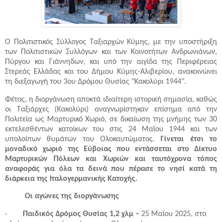
Ο Πολιτιστικός Σύλλογος Ταξιαρχών Κύμης, με την υποστήριξη
των Πολιτιστικών Συλλόγων και των Κοινοτήτων Ανδρωνιάνων,
Πύργου και Γιάννηδων, και υπό την αιγίδα της Περιφέρειας
Στερεάς Ελλάδας και του Δήμου Κύμης-Αλιβερίου, ανακοινώνει
τη διεξαγωγή του 3ου Δρόμου Θυσίας "Κακολύρι 1944".
Φέτος, η διοργάνωση αποκτά ιδιαίτερη ιστορική σημασία, καθώς
οι Ταξιάρχες (Κακολύρι) αναγνωρίστηκαν επίσημα από την
Πολιτεία ως Μαρτυρικό Χωριό, σε δικαίωση της μνήμης των 30
εκτελεσθέντων κατοίκων του στις 24 Μαΐου 1944 και των
υπολοίπων θυμάτων του Ολοκαυτώματος.
Γίνεται έτσι το
μοναδικό χωριό της Εύβοιας που εντάσσεται στο Δίκτυο
Μαρτυρικών Πόλεων και Χωριών και ταυτόχρονα τόπος
αναφοράς για όλα τα δεινά που πέρασε το νησί κατά τη
διάρκεια της Ιταλογερμανικής Κατοχής.
Οι αγώνες της διοργάνωσης
·
Παιδικός Δρόμος Θυσίας 1,2 χλμ –
25 Μαΐου 2025, στο