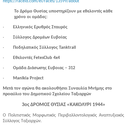
https://raceid.com/el/races/13599/about
Το Δρόμο Θυσίας υποστηρίζουν με εθελοντές κάθε
χρόνο οι ομάδες:
·
Ελληνικός Ερυθρός Σταυρός
·
Σύλλογος Δρομέων Ευβοίας
·
Ποδηλατικός Σύλλογος Tanktrail
·
Εθελοντές FetesClub 4x4
·
Ομάδα Διάσωσης Ευβοιας – 312
·
Manikia Project
Μετά τον αγώνα θα ακολουθήσει Συναυλία Μνήμης στο
προαύλιο του Δημοτικού Σχολείου Ταξιαρχών
3ος ΔΡΟΜΟΣ ΘΥΣΙΑΣ «ΚΑΚΟΛΥΡΙ 1944»
Ο Πολιτιστικός Μορφωτικός Περιβαλλοντολογικός Αναπτυξιακός
Σύλλογος Ταξιαρχών.