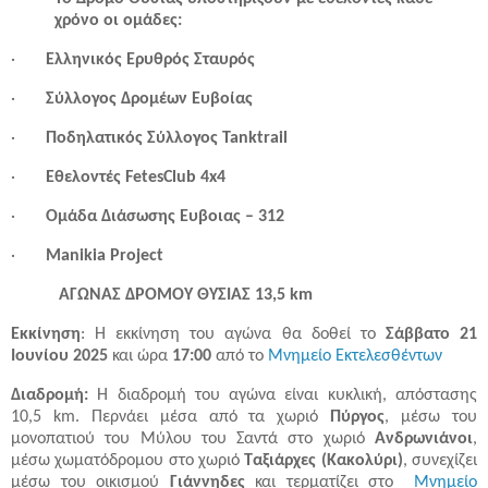
χρόνο οι ομάδες:
·
Ελληνικός Ερυθρός Σταυρός
·
Σύλλογος Δρομέων Ευβοίας
·
Ποδηλατικός Σύλλογος Tanktrail
·
Εθελοντές FetesClub 4x4
·
Ομάδα Διάσωσης Ευβοιας – 312
·
Manikia Project
ΑΓΩΝΑΣ ΔΡΟΜΟΥ ΘΥΣΙΑΣ 13,5 km
Εκκίνηση
: Η εκκίνηση του αγώνα θα δοθεί το
Σάββατο 21
Ιουνίου 2025
και ώρα
17:00
από το
Μνημείο Εκτελεσθέντων
Διαδρομή:
Η διαδρομή του αγώνα είναι κυκλική, απόστασης
10,5 km. Περνάει μέσα από τα χωριό
Πύργος
, μέσω του
μονοπατιού του Μύλου του Σαντά στο χωριό
Ανδρωνιάνοι
,
μέσω χωματόδρομου στο χωριό
Ταξιάρχες (Κακολύρι)
, συνεχίζει
μέσω του οικισμού
Γιάννηδες
και τερματίζει στο
Μνημείο