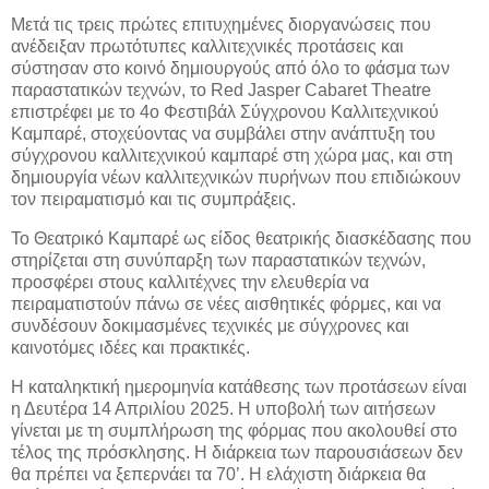
Μετά τις τρεις πρώτες επιτυχημένες διοργανώσεις που
ανέδειξαν πρωτότυπες καλλιτεχνικές προτάσεις και
σύστησαν στο κοινό δημιουργούς από όλο το φάσμα των
παραστατικών τεχνών, το Red Jasper Cabaret Theatre
επιστρέφει με το 4ο Φεστιβάλ Σύγχρονου Καλλιτεχνικού
Καμπαρέ, στοχεύοντας να συμβάλει στην ανάπτυξη του
σύγχρονου καλλιτεχνικού καμπαρέ στη χώρα μας, και στη
δημιουργία νέων καλλιτεχνικών πυρήνων που επιδιώκουν
τον πειραματισμό και τις συμπράξεις.
Το Θεατρικό Καμπαρέ ως είδος θεατρικής διασκέδασης που
στηρίζεται στη συνύπαρξη των παραστατικών τεχνών,
προσφέρει στους καλλιτέχνες την ελευθερία να
πειραματιστούν πάνω σε νέες αισθητικές φόρμες, και να
συνδέσουν δοκιμασμένες τεχνικές με σύγχρονες και
καινοτόμες ιδέες και πρακτικές.
Η καταληκτική ημερομηνία κατάθεσης των προτάσεων είναι
η Δευτέρα 14 Απριλίου 2025. Η υποβολή των αιτήσεων
γίνεται με τη συμπλήρωση της φόρμας που ακολουθεί στο
τέλος της πρόσκλησης. Η διάρκεια των παρουσιάσεων δεν
θα πρέπει να ξεπερνάει τα 70’. Η ελάχιστη διάρκεια θα