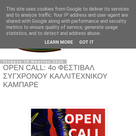
This site uses cookies from Google to deliver its services
and to analyze traffic. Your IP address and user-agent are
shared with Google along with performance and security
metrics to ensure quality of service, generate usage
statistics, and to detect and address abuse.
LEARN MORE
GOT IT
Τετάρτη 19 Μαρτίου 2025
OPEN CALL: 4o ΦΕΣΤΙΒΑΛ
ΣΥΓΧΡΟΝΟΥ ΚΑΛΛΙΤΕΧΝΙΚΟΥ
ΚΑΜΠΑΡΕ