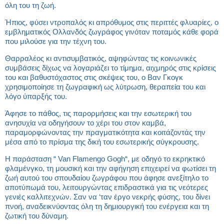
όλη του τη ζωή.
Ήπιος, φύσει ντροπαλός κι απρόθυμος στις περιττές φλυαρίες, ο
εμβληματικός Ολλανδός ζωγράφος γινόταν ποταμός κάθε φορά
που μιλούσε για την τέχνη του.
Θαρραλέος κι αντισυμβατικός, αψηφώντας τις κοινωνικές
συμβάσεις δίχως να λογαριάζει το τίμημα, αιχμηρός στις κρίσεις
του και βαθυστόχαστος στις σκέψεις του, ο Βαν Γκογκ
χρησιμοποίησε τη ζωγραφική ως λύτρωση, θεραπεία του και
λόγο ύπαρξής του.
Άφησε το πάθος, τις παρορμήσεις και την εσωτερική του
ανησυχία να οδηγήσουν το χέρι του στον καμβά,
παραμορφώνοντας την πραγματικότητα και κοιτάζοντάς την
μέσα από το πρίσμα της δική του εσωτερικής σύγκρουσης.
Η παράσταση “ Van Flamengo Gogh“, με οδηγό το εκρηκτικό
φλαμένγκο, τη μουσική και την αφήγηση επιχειρεί να φωτίσει τη
ζωή αυτού του σπουδαίου ζωγράφου που άφησε ανεξίτηλο το
αποτύπωμά του, λειτουργώντας επιδραστικά για τις νεότερες
γενιές καλλιτεχνών. Σαν να ‘ταν έργο νεκρής φύσης, του δίνει
πνοή, αναδεικνύοντας όλη τη δημιουργική του ενέργεια και τη
ζωτική του δύναμη.