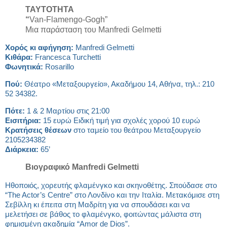
ΤΑΥΤΟΤΗΤΑ
“
Van-Flamengo-Gogh”
Μια παράσταση του Manfredi Gelmetti
Χορός κι αφήγηση:
Manfredi Gelmetti
Κιθάρα:
Francesca Turchetti
Φωνητικά:
Rosarillo
Πού:
Θέατρο «Μεταξουργείο», Ακαδήμου 14, Αθήνα, τηλ.: 210
52 34382.
Πότε:
1 & 2 Μαρτίου στις 21:00
Εισιτήρια:
15 ευρώ Ειδική τιμή για σχολές χορού 10 ευρώ
Κρατήσεις θέσεων
στο ταμείο του θεάτρου Μεταξουργείο
2105234382
Διάρκεια:
65’
Βιογραφικό
Manfredi
Gelmetti
Ηθοποιός, χορευτής φλαμένγκο και σκηνοθέτης. Σπούδασε στο
“The Actor’s Centre” στο Λονδίνο και την Ιταλία. Μετακόμισε στη
Σεβίλλη κι έπειτα στη Μαδρίτη για να σπουδάσει και να
μελετήσει σε βάθος το φλαμένγκο, φοιτώντας μάλιστα στη
φημισμένη ακαδημία “Amor de Dios”.