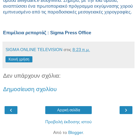
ομάδα
Bellydance BodyMind
. Σήμερα, με την ίδια ομάδα,
αναπτύσσει ένα πρωτοποριακό πρόγραμμα εκγύμνασης χορού
εμπνευσμένο από τις παραδοσιακές μεσογειακές χορογραφίες.
Επιμέλεια ρεπορτάζ : Sigma Press Office
SIGMA ONLINE TELEVISION
στις
8:23 π.μ.
Κοινή χρήση
Δεν υπάρχουν σχόλια:
Δημοσίευση σχολίου
‹
›
Αρχική σελίδα
Προβολή έκδοσης ιστού
Από το
Blogger
.