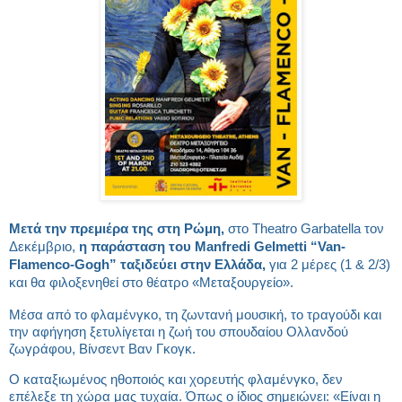
Μετά την πρεμιέρα της στη Ρώμη,
στο Theatro Garbatella τον
Δεκέμβριο,
η παράσταση του
Manfredi
Gelmetti “
Van-
Flamenco-
Gogh” ταξιδεύει στην Ελλάδα,
για 2 μέρες (1 & 2/3)
και θα φιλοξενηθεί στο θέατρο «Μεταξουργείο».
Μέσα από το φλαμένγκο, τη ζωντανή μουσική, το τραγούδι και
την αφήγηση ξετυλίγεται η ζωή του σπουδαίου Ολλανδού
ζωγράφου, Βίνσεντ Βαν Γκογκ.
Ο καταξιωμένος ηθοποιός και χορευτής φλαμένγκο, δεν
επέλεξε τη χώρα μας τυχαία. Όπως ο ίδιος σημειώνει: «Είναι η