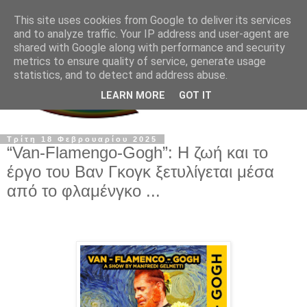
This site uses cookies from Google to deliver its services
and to analyze traffic. Your IP address and user-agent are
shared with Google along with performance and security
metrics to ensure quality of service, generate usage
statistics, and to detect and address abuse.
LEARN MORE
GOT IT
Τρίτη 18 Φεβρουαρίου 2025
“Van-Flamengo-Gogh”: Η ζωή και το
έργο του Βαν Γκογκ ξετυλίγεται μέσα
από το φλαμένγκο ...