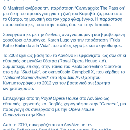
Ο Manfredi ανέβασε την παράσταση “Caravaggio: The Passion”,
μια δική του προσέγγιση για τη ζωή του Καραβάτζο, μέσα από
το θέατρο, τη μουσική και τον χορό φλαμένγκο. Η παράσταση
παρουσιάστηκε, τόσο στην Ιταλία, όσο και στην Ισπανία.
Συνεργάστηκε με την διεθνώς αναγνωρισμένη και βραβευμένη
χορεύτρια φλαμένγκο, Karen Lugo για την παράσταση “Frida
Kahlo Bailando a la Vida” που ο ίδιος έγραψε και σκηνοθέτησε.
Το 2008 έχει ως βάση του το Λονδίνο κι εμφανίζεται ως σολίστ κι
ηθοποιός σε μεγάλα θέατρα (Royal Opera House κ.ά).
Συμμετείχε, επίσης, στην ταινία του Paolo Sorrentino
“Loro”
και
στο φιλμ
“Stud Life”
, σε σκηνοθεσία Campbell X, που κέρδισε το
“
National Screen Award”
στα Βραβεία Ανεξάρτητου
Κινηματογράφου το 2012 για τον βρετανικό ανεξάρτητο
κινηματογράφο.
Επιλέχθηκε από τη
Royal Opera House
στο Λονδίνο ως
ηθοποιός, χορευτής και βοηθός χορογράφου στην “
Carmen”
, μια
παραγωγή σε συνεργασία με την
Opera House
Guangzhou
στην Κίνα
Από το 2010, συνεργάζεται στο Λονδίνο με την