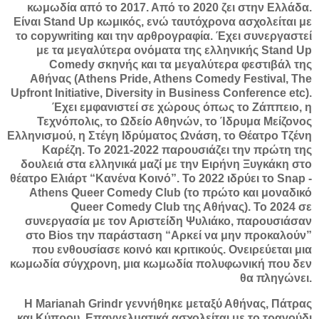
κωμωδία από το 2017. Από το 2020 ζει στην Ελλάδα.
Είναι Stand Up κωμικός, ενώ ταυτόχρονα ασχολείται με
το copywriting και την αρθρογραφία. Έχει συνεργαστεί
με τα μεγαλύτερα ονόματα της ελληνικής Stand Up
Comedy σκηνής και τα μεγαλύτερα φεστιβάλ της
Αθήνας (Athens Pride, Athens Comedy Festival, The
Upfront Initiative, Diversity in Business Conference etc).
Έχει εμφανιστεί σε χώρους όπως το Ζάππειο, η
Τεχνόπολις, το Ωδείο Αθηνών, το Ίδρυμα Μείζονος
Ελληνισμού, η Στέγη Ιδρύματος Ωνάση, το Θέατρο Τζένη
Καρέζη. Το 2021-2022 παρουσιάζει την πρώτη της
δουλειά στα ελληνικά μαζί με την Ειρήνη Ξυγκάκη στο
θέατρο Ελιάρτ “Κανένα Κοινό”. Το 2022 ιδρύει το Snap -
Athens Queer Comedy Club (το πρώτο και μοναδικό
Queer Comedy Club της Αθήνας). Το 2024 σε
συνεργασία με τον Αριστείδη Ψυλιάκο, παρουσιάσαν
στο Bios την παράσταση “Αρκεί να μην προκαλούν”
που ενθουσίασε κοινό και κριτικούς. Ονειρεύεται μια
κωμωδία σύγχρονη, μια κωμωδία πολυφωνική που δεν
θα πληγώνει.
Η Marianah Grindr γεννήθηκε μεταξύ Αθήνας, Πάτρας
και Κύπρου. Επαγγελματικά ασχολείται με το τραγούδι