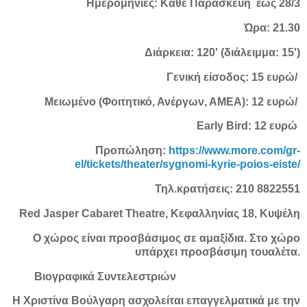
Ημερομηνίες: Κάθε Παρασκευή έως 28/3
Ώρα: 21.30
Διάρκεια: 120' (διάλειμμα: 15')
Γενική είσοδος: 15 ευρώ/
Μειωμένο (Φοιτητικό, Ανέργων, ΑΜΕΑ): 12 ευρώ/
Early Bird: 12 ευρώ
Προπώληση:
https://www.more.com/gr-
el/tickets/theater/sygnomi-kyrie-poios-eiste/
Τηλ.κρατήσεις: 210 8822551
Red Jasper Cabaret Theatre, Κεφαλληνίας 18, Κυψέλη
Ο χώρος είναι προσβάσιμος σε αμαξίδια. Στο χώρο
υπάρχει προσβάσιμη τουαλέτα.
Βιογραφικά Συντελεστριών
Η Χριστίνα Βούλγαρη ασχολείται επαγγελματικά με την