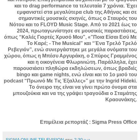
και το drag performance τα τελευταία 7 χρόνια. Έχει
εμφανιστεί στα μεγαλύτερα club της Αθήνας και σε
σημαντικές μουσικές σκηνές, όπως ο Σταυρός του
Νότου και το FLOYD Music Stage. Από το 2021 έως το
2024, πρωταγωνίστησε σε μουσικές παραστάσεις,
όπως “Καλές Γιορτές Χρυσό Μου”, «”Ποια Είσαι Εσύ Με
Το Καρέ; - The Musical” και “Ένα Τρελό Τρελό
Ρεβεγιόν”, ενώ συνεργάστηκε με μεγάλα ονόματα του
χώρου, όπως η Μπέσυ Αργυράκη, ο Σπύρος Γραμμένος
και η οικογένεια Φλωρινιώτη. Παράλληλα, έχει
παρουσιάσει πληθώρα εκδηλώσεων, όπως βραδιές
bingo και game nights, ενώ είναι και το 1ο μισό του
podcast “Πρωινό Με Τις Έξαλλες»” με την Ingrid Hideki.
Το όνειρο της είναι να γίνει πρώτο όνομα στα
μπουζούκια και να της γράψει τραγούδια ο Σταμάτης
Κραουνάκης.
Επιμέλεια ρεπορτάζ : Sigma Press Office
SIGMA ONLINE TELEVISION
στις
2:30 μ.μ.