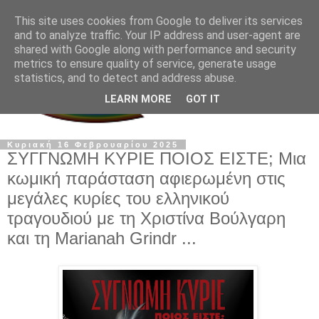
This site uses cookies from Google to deliver its services
and to analyze traffic. Your IP address and user-agent are
shared with Google along with performance and security
metrics to ensure quality of service, generate usage
statistics, and to detect and address abuse.
LEARN MORE
GOT IT
Κυριακή 16 Φεβρουαρίου 2025
ΣΥΓΓΝΩΜΗ ΚΥΡΙΕ ΠΟΙΟΣ ΕΙΣΤΕ; Μια
κωμική παράσταση αφιερωμένη στις
μεγάλες κυρίες του ελληνικού
τραγουδιού με τη Χριστίνα Βούλγαρη
και τη Marianah Grindr ...