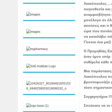
Λιακόπουλος ...
σκηνοθεσία και 
αναμφισβήτητα α
μονόλογο σε όλες
ακούσεις και τι 
ώρα που πονάει 
να καταλάβει πό
Γίνεσαι ένα μαζί 
Ο Προμηθέας Εσ
έναν ύμνο υπέρ 
συθέμελα κάθε σ
Μια παράσταση 
Λιακόπουλου πο
βροντοφωνάζει μ
τόσο σημαντικού
Συγχαρητήρια !!
Σπεύσατε να το δ