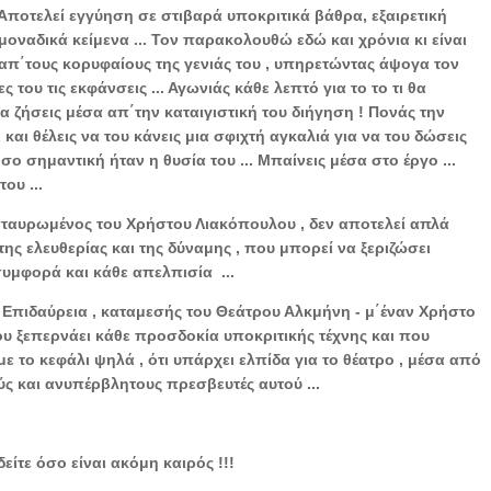
 Αποτελεί εγγύηση σε στιβαρά υποκριτικά βάθρα, εξαιρετική
μοναδικά κείμενα ... Τον παρακολουθώ εδώ και χρόνια κι είναι
π΄τους κορυφαίους της γενιάς του , υπηρετώντας άψογα τον
 του τις εκφάνσεις ... Αγωνιάς κάθε λεπτό για το το τι θα
θα ζήσεις μέσα απ΄την καταιγιστική του διήγηση ! Πονάς την
και θέλεις να του κάνεις μια σφιχτή αγκαλιά για να του δώσεις
σο σημαντική ήταν η θυσία του ... Μπαίνεις μέσα στο έργο ...
του ...
ταυρωμένος του Χρήστου Λιακόπουλου , δεν αποτελεί απλά
της ελευθερίας και της δύναμης , που μπορεί να ξεριζώσει
υμφορά και κάθε απελπισία ...
Επιδαύρεια , καταμεσής του Θεάτρου Αλκμήνη - μ΄έναν Χρήστο
υ ξεπερνάει κάθε προσδοκία υποκριτικής τέχνης και που
ε το κεφάλι ψηλά , ότι υπάρχει ελπίδα για το θέατρο , μέσα από
ς και ανυπέρβλητους πρεσβευτές αυτού ...
!
είτε όσο είναι ακόμη καιρός !!!