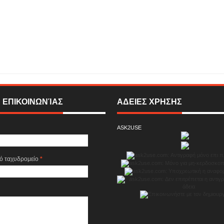
αν συνάντησα τον Προμηθέα Εσταυρωμένο κι οι σκέψεις μου έτρεχαν σαν
στην ελευθερία του λόγου και στην ακατάπαυστη δράση ... " της Σοφίας Στάμου !
By:
SIGMA ONLINE TELEVISION
 ΕΠΙΚΟΙΝΩΝΊΑΣ
ΑΔΕΙΕΣ ΧΡΗΣΗΣ
ASK2USE
κό ταχυδρομείο
*