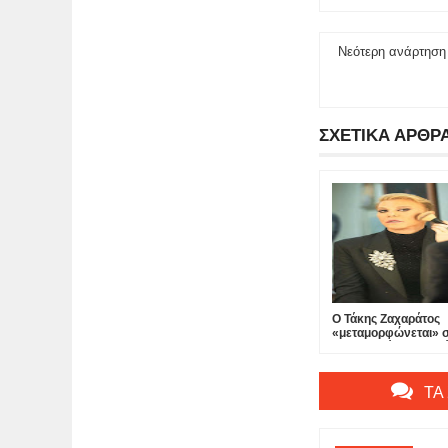
Νεότερη ανάρτηση
ΣΧΕΤΙΚΑ ΑΡΘΡ
Ο Τάκης Ζαχαράτος
«μεταμορφώνεται» 
«Δεσποινίς Μαργαρί
θέατρο Πτι Παλαί...
ΤΑ