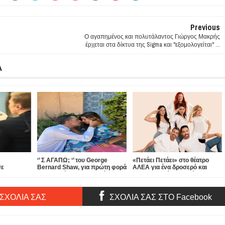
Previous
Ο αγαπημένος και πολυτάλαντος Γιώργος Μακρής
έρχεται στα δίκτυα της Sigma και "εξομολογείται" ...
Α
‘’ Σ ΑΓΑΠΩ; ‘’ του George
«Πετάει Πετάει» στο θέατρο
σε
Bernard Shaw, για πρώτη φορά
ΑΛΕΑ για ένα δροσερό και
τα» στο
στην Ελλάδα, στην αυλή του
απολαυστικό καλοκαίρι...
θεάτρου ΑΠΟ ΚΟΙΝΟΥ!
 ΣΧΟΛΙΑ ΣΑΣ
ΣΧΟΛΙΑ ΣΑΣ ΣΤΟ Facebook