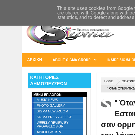
SIGMA WORLD
EUROPE
U.S.A.
AUSTRALIA
RUSS
This site uses cookies from Google to
are shared with Google along with pe
statistics, and to detect and address
ΑΡΧΙΚΗ
ABOUT SIGMA GROUP
INSIDE SIGMA O
ΚΑΤΗΓΟΡΙΕΣ
HOME
ΘΕΑΤΡΙΚ
ΔΗΜΟΣΙΕΥΣΕΩΝ
" ΌΤΑΝ ΣΥΝΆΝΤΗ
MENU ΕΠΙΛΟΓΩΝ :
ΧΕΊΜΑΡΡΟΣ ΣΤΗΝ 
" Ότ
MUSIC NEWS
PHOTO GALLERY
Εσταυ
SIGMA NEWSROOM
SIGMA PRESS OFFICE
σαν ορμη
WEEKLY REVIEW BY
PROAGELOS.GR
ΑΡΧΕΙΟ WEBTV