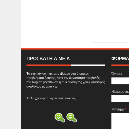
Item Reviewed:
" Ότ
ορμητικός χείμαρρος 
Rating:
5
Reviewed 
ΠΡΟΣΒΑΣΗ Α.ΜΕ.Α.
ΦΌΡΜΑ
Το sigmatv.com.gr, με σεβασμό στα άτομα με
Όνομα
προβλήματα όρασης, δίνει την δυνατότητα προβολής
του blog σε μεγέθυνση ή σμίκρυνση της γραμματοσειράς
αναλόγως τις ανάγκες.
Ηλεκτρονι
Απλά χρησιμοποιήστε τους φακούς ...
Μήνυμα
*