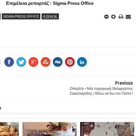
Επιμέλεια ρεπορτάζ : Sigma Press Office
SIGMA PRESS OFFICE
4:28 Μ.Μ.
E
Previous
Οπερέτα • Νέα παραγωγή Θεόφραστος
Σακελλαρίδης / Θέλω να δω τον Πάπα !
Α