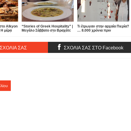
στο Alkyon
“Stories of Greek Hospitality” |
Τι έτρωγαν στην αρχαία Πιερία?
 Η μέρα
Μεγάλο Σάββατο στο Βραχάτι:
… 8.000 χρόνια πριν
ται… μόνο
από το φως της ημέρας της
ιδανικής φιλοξενίας… στο φως
της Ανάστασης
 ΣΧΟΛΙΑ ΣΑΣ
ΣΧΟΛΙΑ ΣΑΣ ΣΤΟ Facebook
λίου