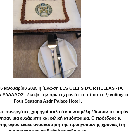
25 Ιανουαρίου 2025 η ΄Ενωση LES CLEFS D’OR HELLAS -ΤΑ
 ΕΛΛΑΔΟΣ - έ
κοψε την πρωτοχρονιάτικη πίτα στο ξενοδοχείο
Four Seasons Astir Palace Hotel .
λοι,συνεργάτες ,χορηγοί,παλαιά και νέα μέλη έδωσαν το παρόν
ησαν μια ευχάριστη και φιλική ατμόσφαιρα. Ο πρόεδρος κ.
άπης αφού
έκανε ανασκόπηση της προηγουμένης χρονιάς (τη
συμμετοχή του σε διεθνή συνέδρια και