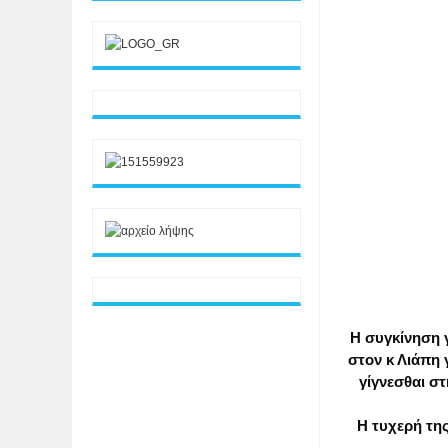
Η συγκίνηση 
στον κ Λιάπη 
γίγνεσθαι σ
Η τυχερή της