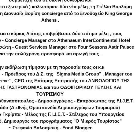
το εξωτερικό ) καλωσόρισε δύο νέα μέλη ,τη Στέλλα Βαρλάμη
τη Διονυσία Βορίση concierge από το ξενοδοχείο King George
Athens .
εια ο κύριος Λιάπης επιβράβευσε δύο επίτιμα μέλη , τους
- Concierge Manager στο Athenaeum InterContinental Hotel
σώτη - Guest Services Manager στο Four Seasons Astir Palace
για την πολύχρονη προσφορά και αρωγή τους .
ην εκδήλωση τίμησαν με τη παρουσία τους οι κ.κ
 - Πρόεδρος του Δ.Σ. της "Sigma Media Group" , Manager του
reece" , CEO της Επίτιμης Επιτροπής του ΑΝΘΟΛΟΓΙΟΥ ΤΗΣ
ΗΣ ΓΑΣΤΡΟΝΟΜΙΑΣ και του ΟΔΟΙΠΟΡΙΚΟΥ ΓΕΥΣΗΣ ΚΑΙ
ΤΟΥΡΙΣΜΟΥ
θανασόπουλος - Δημοσιογράφος - Εκπρόσωπος της F.I.J.E.T.
λάδα (Διεθνής Ομοσπονδία Δημοσιογράφων Τουρισμού)
 Γκρίμπα - Μέλος της F.I.J.E.T. - Στέλεχος του Υπουργείου
ύ, Δημιουργός του προγράμματος "Ο Μικρός Τουρίστας"
~ Στεφανία Βαλσαμάκη - Food Blogger