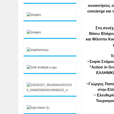
συναντήσεις σ
concierge και 
Στη συνέχ
Βάσω Βλάχου 
και Φίλιππο Κα
Τ
~Σοφία Στάμου
"Action in G
ΕΛΛΗΝΙΚ
~Γιώργος Παπα
στην Ελ
~ Ελευθερία
Τουρισμο