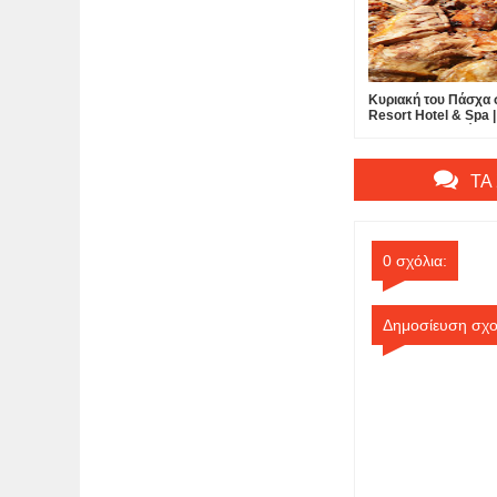
Κυριακή του Πάσχα 
Resort Hotel & Spa |
που δεν περιγράφε
βιώνεται…
ΤΑ
0 σχόλια:
Δημοσίευση σχο