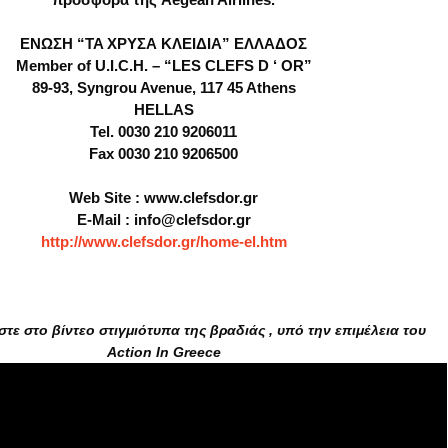
ΕΝΩΣΗ “TA ΧΡΥΣΑ ΚΛΕΙΔIA” ΕΛΛΑΔΟΣ
Member of U.I.C.H. – “LES CLEFS D ‘ OR”
89-93, Syngrou Avenue, 117 45 Athens
HELLAS
Tel. 0030 210 9206011
Fax 0030 210 9206500
Web Site : www.clefsdor.gr
E-Mail : info@clefsdor.gr
http://www.clefsdor.gr/home-el.htm
τε στο βίντεο στιγμιότυπα της βραδιάς , υπό την επιμέλεια του
Action In Greece