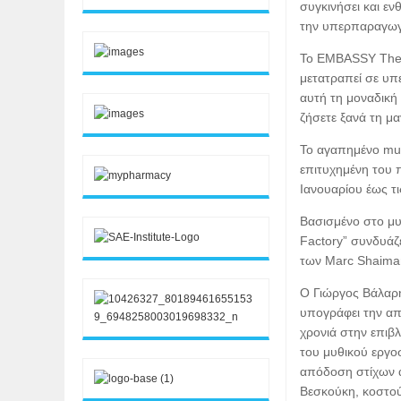
συγκινήσει και εν
την υπερπαραγωγή
Το EMBASSY Theat
μετατραπεί σε υπε
αυτή τη μοναδική 
ζήσετε ξανά τη μα
Το αγαπημένο mus
επιτυχημένη του 
Ιανουαρίου έως τ
Βασισμένο στο μυ
Factory” συνδυάζ
των Marc Shaiman
Ο Γιώργος Βάλαρη
υπογράφει την απ
χρονιά στην επιβ
του μυθικού εργο
απόδοση στίχων α
Βεσκούκη, κοστού