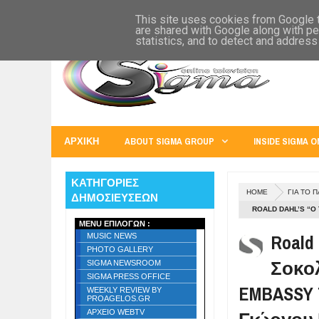
SIGMA WORLD
EUROPE
U.S.A.
AUSTRALIA
RUSS
This site uses cookies from Google to
are shared with Google along with pe
statistics, and to detect and address
ΑΡΧΙΚΗ
ABOUT SIGMA GROUP
INSIDE SIGMA O
ΚΑΤΗΓΟΡΙΕΣ
HOME
ΓΙΑ ΤΟ Π
ΔΗΜΟΣΙΕΥΣΕΩΝ
ROALD DAHL’S “Ο
MENU ΕΠΙΛΟΓΩΝ :
THEATER! ΣΕ ΑΠΌ
Roald
MUSIC NEWS
PHOTO GALLERY
Σοκολ
SIGMA NEWSROOM
SIGMA PRESS OFFICE
EMBASSY 
WEEKLY REVIEW BY
PROAGELOS.GR
ΑΡΧΕΙΟ WEBTV