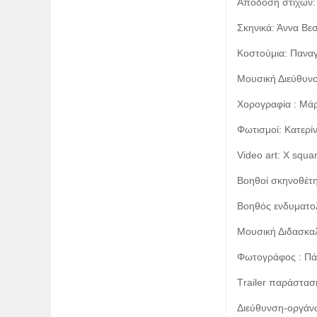
Απόδοση στίχων:
Σκηνικά: Άννα Βε
Κοστούμια: Πανα
Μουσική Διεύθυνσ
Χορογραφία : Mά
Φωτισμοί: Κατερ
Video art: Χ squa
Βοηθοί σκηνοθέτη
Βοηθός ενδυματολ
Mουσική Διδασκα
Φωτογράφος : Πά
Τrailer παράστασ
Διεύθυνση-οργά