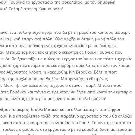
ουίλι Γουόνκα το εργοστάσιο της σοκολάτας, με τον δημοφιλή
μοτέ Σαλαμέ στον ομώνυμο ρόλο!
ίναι ένα πολύ φτωχό αγόρι που ζει με τη μαμά του και τους τέσσερις
 μια μικρή επαρχιακή πόλη. Όλα αρχίζουν όταν η μικρή πόλη του
εται από την εμφάνιση ενός ζαχαροπλαστείου με τις διάσημες
α! Μεταμφιεσμένος ιδιοκτήτης ο εκκεντρικός Γουίλι Γουόνκα που
ει ότι θα ξανανοίξει τις πύλες του εργοστασίου του σε πέντε τυχερούς
χρυσό χαρτάκι ανάμεσα σε εκατομμύρια σοκολάτες σε όλο τον κόσμο!
ργος Αύγουστος Κλουπ, η κακομαθημένη Βερούκα Σόλτ, η ποπ
στaρ της τσιχλόφουσκας Βιολέτα Μπορεγκάρ, ο εθισμένος
 Μάικ Τιβι και τελευταίος τυχερός ο σεμνός Τσάρλι Μπάκετ που
λάτες Γουόνκα και πάντα ονειρευόταν να ζήσει από κοντά την εμπειρία
ης σοκολάτας στο περίφημο εργοστάσιο Γουίλι Γουόνκα!
ίξουν, ο μικρός Τσάρλι Μπάκετ και οι άλλοι τέσσερις υποψήφιοι
ήσουν ένα απρόβλεπτο ταξίδι στο παράξενο εργοστάσιο που θα αλλάξει
ς, μέσα από τον κόσμο της φαντασίας του Γουίλι Γουόνκα, με ποτάμια
, τρελούς σκίουρους στο εργοστάσιο με τα καρύδια, δάση με τεράστια