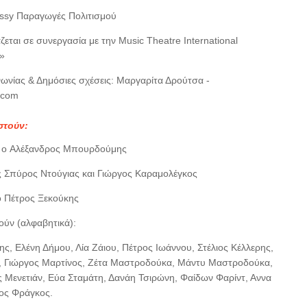
sy Παραγωγές Πολιτισμού
εται σε συνεργασία με την Music Theatre International
»
νωνίας & Δημόσιες σχέσεις: Μαργαρίτα Δρούτσα -
.com
στούν:
» o Αλέξανδρος Μπουρδούμης
ς Σπύρος Ντούγιας και Γιώργος Καραμολέγκος
 Πέτρος Ξεκούκης
ύν (αλφαβητικά):
ης, Ελένη Δήμου, Λία Ζάιου, Πέτρος Ιωάννου, Στέλιος Κέλλερης,
, Γιώργος Μαρτίνος, Ζέτα Μαστροδούκα, Μάντυ Μαστροδούκα,
Μενετιάν, Εύα Σταμάτη, Δανάη Τσιρώνη, Φαίδων Φαρίντ, Αννα
ος Φράγκος.