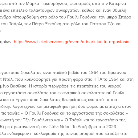
αφία από τον Mάρκο Γιακουμόγλου, φωτισμούς από την Κατερίνα
 ένα επιτελείο ταλαντούχων συνεργατών, καθώς και έναν 30μελή
ξανδρο Μπουρδούμη στο ρόλο του Γουίλι Γουόνκα, τον μικρό Σπύρο
 του Τσάρλι, τον Πέτρο Ξεκούκη στο ρόλο του Παππού Τζo και
α.
τηρίων:
https://www.ticketservices.gr/event/o-tsarli-kai-to-ergostasio-
ργοστάσιο Σοκολάτας είναι παιδικό βιβλίο του 1964 του Βρετανού
 Ντάλ, που κυκλοφόρησε για πρώτη φορά στις ΗΠΑ το 1964 και στη
ένο Βασίλειο. Η ιστορία περιγράφει τις περιπέτειες του νεαρού
ο εργοστάσιο σοκολάτας του εκκεντρικού σοκολατοποιού Γουίλι
ι και το Εργοστάσιο Σοκολάτας θεωρείται ως ένα από τα πιο
ιδικής λογοτεχνίας και μεταφέρθηκε ήδη δύο φορές με επιτυχία στον
τις ταινίες « Ο Γουίλι Γουόνκα και το εργοστάσιο της σοκολάτας »
νιστή τον Τζιν Γουάιλντερ και « Ο Τσάρλι και το εργοστάσιο της
5) με πρωταγωνιστή τον Τζόνι Ντέπ. Το Δεκέμβριο του 2023
άλο ενδιαφέρον η κυκλοφορία της ταινίας prequel που εστιάζει στο