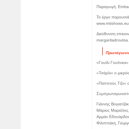
Παραγωγή: Embas
Το έργο παρουσιάζ
www.mtishows.eu
Διεύθυνση επικοι
margaritadroutsa
Πρωταγωνι
«Γουίλι Γουόνκα
«Τσάρλι» ο μικρό
«Παππούς Τζο» ο
Συμπρωταγωνιστο
Γιάννης Βογιατζάκ
Μάριος Μαριόλος
Αρμάν Eδουάρδος 
Φιλιππάκη, Γιώργ