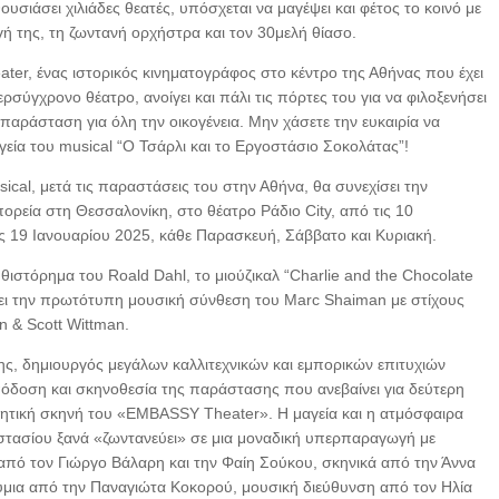
θουσιάσει χιλιάδες θεατές, υπόσχεται να μαγέψει και φέτος το κοινό με
 της, τη ζωντανή ορχήστρα και τον 30μελή θίασο.
er, ένας ιστορικός κινηματογράφος στο κέντρο της Αθήνας που έχει
ρσύγχρονο θέατρο, ανοίγει και πάλι τις πόρτες του για να φιλοξενήσει
παράσταση για όλη την οικογένεια. Μην χάσετε την ευκαιρία να
γεία του musical “Ο Τσάρλι και το Εργοστάσιο Σοκολάτας”!
ical, μετά τις παραστάσεις του στην Αθήνα, θα συνεχίσει την
πορεία στη Θεσσαλονίκη, στο θέατρο Ράδιο City, από τις 10
ις 19 Ιανουαρίου 2025, κάθε Παρασκευή, Σάββατο και Κυριακή.
θιστόρημα του Roald Dahl, το μιούζικαλ “Charlie and the Chocolate
ει την πρωτότυπη μουσική σύνθεση του Marc Shaiman με στίχους
 & Scott Wittman.
ς, δημιουργός μεγάλων καλλιτεχνικών και εμπορικών επιτυχιών
όδοση και σκηνοθεσία της παράστασης που ανεβαίνει για δεύτερη
λητική σκηνή του «EMBASSY Theater». Η μαγεία και η ατμόσφαιρα
στασίου ξανά «ζωντανεύει» σε μια μοναδική υπερπαραγωγή με
πό τον Γιώργο Βάλαρη και την Φαίη Σούκου, σκηνικά από την Άννα
μια από την Παναγιώτα Κοκορού, μουσική διεύθυνση από τον Ηλία