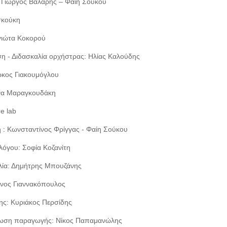
 Γιώργος Βάλαρης – Φαίη Σούκου
σκούκη
γιώτα Κοκορού
η - Διδασκαλία ορχήστρας: Ηλίας Καλούδης
ρκος Γιακουμόγλου
ίνα Μαραγκουδάκη
re lab
 : Κωνσταντίνος Φρίγγας - Φαίη Σούκου
όγου: Σοφία Κοζανίτη
λία: Δημήτρης Μπουζάνης
νος Γιαννακόπουλος
ης: Κυριάκος Περσίδης
νωση παραγωγής: Νίκος Παπαμανώλης