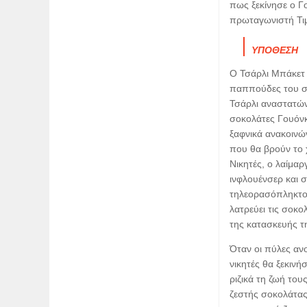
πως ξεκίνησε ο Γ
πρωταγωνιστή Τι
ΥΠΟΘΕΣΗ
Ο Τσάρλι Μπάκετ ε
παππούδες του σε
Τσάρλι αναστατών
σοκολάτες Γουόνκ
ξαφνικά ανακοινών
που θα βρούν το 
Νικητές, ο λαίμα
ινφλουένσερ και 
τηλεορασόπληκτος
λατρεύει τις σοκο
της κατασκευής τ
Όταν οι πύλες ανο
νικητές θα ξεκιν
ριζικά τη ζωή του
ζεστής σοκολάτας