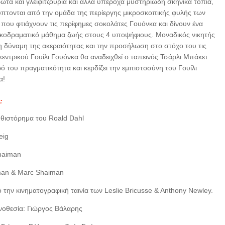
ωτά και γλειφιτζούρια και άλλα υπέροχα μυστηριώδη σκηνικά τοπία,
πτονται από την ομάδα της περίεργης μικροσκοπικής φυλής των
υ φτιάχνουν τις περίφημες σοκολάτες Γουόνκα και δίνουν ένα
κοδραματικό μάθημα ζωής στους 4 υποψήφιους. Μοναδικός νικητής
η δύναμη της ακεραιότητας και την προσήλωση στο στόχο του τις
κεντρικού Γουίλι Γουόνκα θα αναδειχθεί ο ταπεινός Τσάρλι Μπάκετ
ρό του πραγματικότητα και κερδίζει την εμπιστοσύνη του Γουίλι
α!
:
θιστόρημα του Roald Dahl
eig
haiman
ttman & Marc Shaiman
 την κινηματογραφική ταινία των Leslie Bricusse & Anthony Newley.
νοθεσία: Γιώργος Βάλαρης