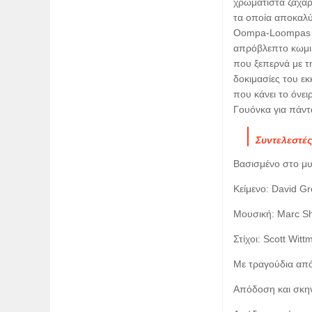
χρωματιστά ζαχαρ
τα οποία αποκαλύ
Oompa-Loompas πο
απρόβλεπτο κωμι
που ξεπερνά με τ
δοκιμασίες του εκ
που κάνει το όνει
Γουόνκα για πάντ
Συντελεστές
Βασισμένο στο μυ
Κείμενο: David Gr
Μουσική: Marc S
Στίχοι: Scott Wi
Με τραγούδια από
Απόδοση και σκη