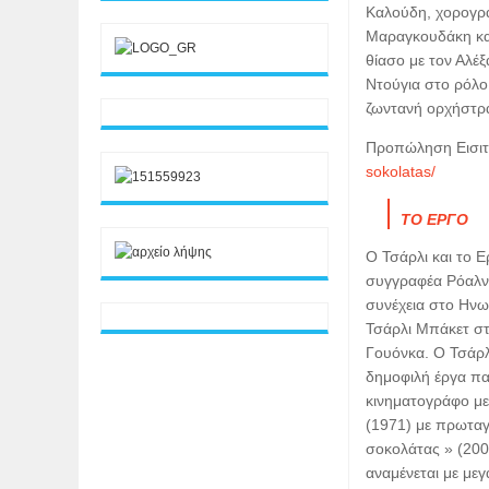
Καλούδη, χορογρ
Μαραγκουδάκη και
θίασο με τον Αλέ
Ντούγια στο ρόλο
ζωντανή ορχήστρ
Προπώληση Εισι
sokolatas/
ΤΟ ΕΡΓΟ
Ο Τσάρλι και το Ε
συγγραφέα Ρόαλντ
συνέχεια στο Ηνωμ
Τσάρλι Μπάκετ στ
Γουόνκα. Ο Τσάρλ
δημοφιλή έργα πα
κινηματογράφο με 
(1971) με πρωταγω
σοκολάτας » (200
αναμένεται με μεγ