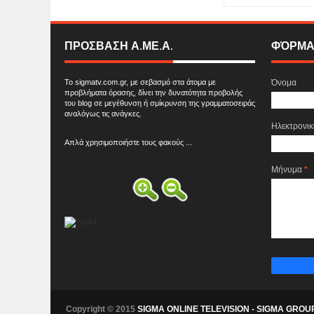
ΠΡΟΣΒΑΣΗ Α.ΜΕ.Α.
ΦΌΡΜΑ
Το sigmatv.com.gr, με σεβασμό στα άτομα με
Όνομα
προβλήματα όρασης, δίνει την δυνατότητα προβολής
του blog σε μεγέθυνση ή σμίκρυνση της γραμματοσειράς
αναλόγως τις ανάγκες.
Ηλεκτρονι
Απλά χρησιμοποιήστε τους φακούς ...
Μήνυμα
*
Copyright © 2015
SIGMA ONLINE TELEVISION - SIGMA GROU