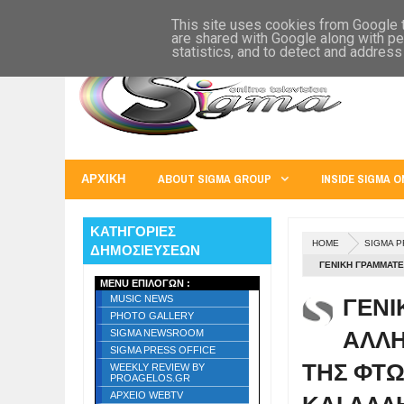
SIGMA WORLD
EUROPE
U.S.A.
AUSTRALIA
RUSS
This site uses cookies from Google to
are shared with Google along with pe
statistics, and to detect and address
ΑΡΧΙΚΗ
ABOUT SIGMA GROUP
INSIDE SIGMA O
ΚΑΤΗΓΟΡΙΕΣ
HOME
SIGMA P
ΔΗΜΟΣΙΕΥΣΕΩΝ
ΓΕΝΙΚΗ ΓΡΑΜΜΑΤΕ
MENU ΕΠΙΛΟΓΩΝ :
ΚΟΙΝΩΝΙΚΗΣ ΚΑΙ 
ΓΕΝΙ
MUSIC NEWS
PHOTO GALLERY
ΑΛΛΗ
SIGMA NEWSROOM
SIGMA PRESS OFFICE
ΤΗΣ ΦΤΩ
WEEKLY REVIEW BY
PROAGELOS.GR
ΑΡΧΕΙΟ WEBTV