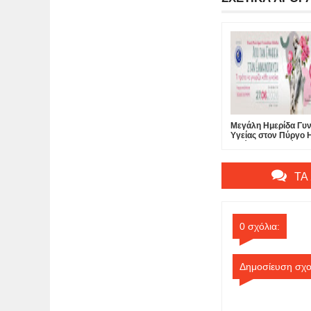
Μεγάλη Ημερίδα Γυν
Υγείας στον Πύργο Η
Από την Εφηβεία στ
Εμμηνόπαυση – Τι π
γνωρίζει κάθε γυναί
27 Ιουνίου 2026 | Σ
ΤΑ
Κέντρο Π.Ε. Ηλείας 
Ελεύθερη
0 σχόλια:
Δημοσίευση σχο