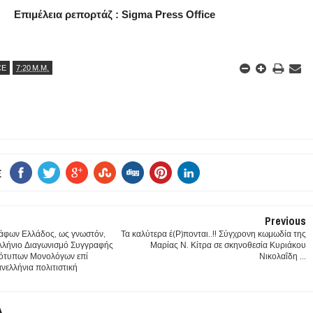
Επιμέλεια ρεπορτάζ : Sigma Press Office
CE
7:20 Μ.Μ.
E
Previous
άφων Ελλάδος, ως γνωστόν,
Τα καλύτερα έ(Ρ)πονται..!! Σύγχρονη κωμωδία της
λλήνιο Διαγωνισμό Συγγραφής
Μαρίας Ν. Κίτρα σε σκηνοθεσία Κυριάκου
τότυπων Μονολόγων επί
Νικολαΐδη ...
νελλήνια πολιτιστική
Α