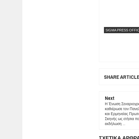
SIGMA PRESS OFFI
SHARE ARTICL
Next
Η Ένωση Σεναριογρ
καθιέρωσε τον Πανε
και Ερμηνείας Πρω
Σκηνής ως ετήσια πα
εκδήλωση ...
ΣΧΕΤΙΚΑ ΑΡΘΡ