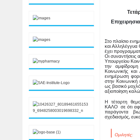
Τετάρ
Επιχειρησια
Στο πλαίσιο ενη
και Αλληλέγγυα 
έχει προγραμματ
Οι συναντήσεις 
Υπουργείου Κοιν
την αμφίδρομη
Κοινωνικής και
ενημέρωση φορέ
στην Κοινωνική 
ως βασικό μοχλό
αξιοποίηση καλώ
Η τέταρτη θεμ
ΚΑΛΟ σε ότι αφο
παράγοντα βι
σχεδιασμός, ευκα
Ομιλητές: