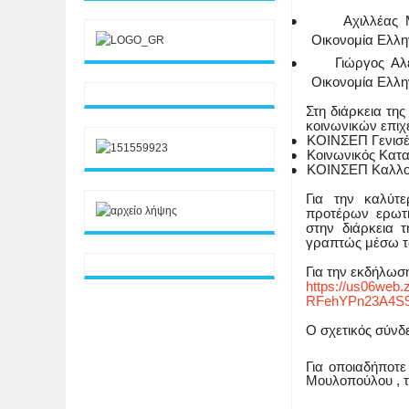
●
Αχιλλέας 
Οικονομία Ελλη
●
Γιώργος Αλ
Οικονομία Ελλη
Στη διάρκεια τη
κοινωνικών επιχ
●
ΚΟΙΝΣΕΠ Γενισέα
●
Κοινωνικός Κατα
●
ΚΟΙΝΣΕΠ Καλλον
Για την καλύτ
προτέρων ερωτή
στην διάρκεια 
γραπτώς μέσω το
Για την εκδήλωσ
https://us06web
RFehYPn23A4S9A#
Ο σχετικός σύνδ
Για οποιαδήποτε
Μουλοπούλου , 