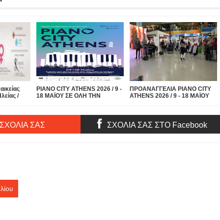
αικείας
PIANO CITY ATHENS 2026 / 9 -
ΠΡΟΑΝΑΓΓΕΛΙΑ PIANO CITY
λείας /
18 ΜΑΪΟΥ ΣΕ ΟΛΗ ΤΗΝ
ATHENS 2026 / 9 - 18 ΜΑΪΟΥ
ην
ΑΘΗΝΑ! ΓΙΑ 4η ΧΡΟΝΙΑ!
ΣΕ ΟΛΗ ΤΗΝ ΑΘΗΝΑ! ΓΙΑ 4η
ρέπει να
ΧΡΟΝΙΑ! H Αθήνα μετατρέπεται
κα Σάββατο
σε μια μεγάλη σκηνή
υνεδριακό
αφιερωμένη στο πιάνο!
 ΣΧΟΛΙΑ ΣΑΣ
ΣΧΟΛΙΑ ΣΑΣ ΣΤΟ Facebook
| Είσοδος
λίου