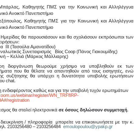
Μπάρλας, Καθηγητής ΠΜΣ για την Κοινωνική και Αλληλέγγυα
νικό Ανοικτό Πανεπιστήμιο
εξόπουλος, Καθηγητής ΠΜΣ για την Κοινωνική και Αλληλέγγυα
νικό Ανοικτό Πανεπιστήμιο
ς Ημερίδας θα παρουσιάσουν και θα σχολιάσουν εκπρόσωποι των
ειρήσεων:
 ΙΙΙ (Τασούλα Αμανατίδου)
ναλωτικός Συνεταιρισμός Βίος Coop (Πάνος Γιακουμίδης)
ή – Κελλιά (Μάρκος Μάλλιαρης)
ερη διοργάνωση θεωρούμε χρήσιμο να υποβληθούν εκ των
ματα που θα θέλατε να απαντηθούν από τους εισηγητές, ενώ
της συζήτησης θα υπάρχει η δυνατότητα υποβολής ερωτήσεων
υ chat.
η ενδιαφέροντος καθώς και για την υποβολή τυχόν ερωτημάτων
.zoom.us/webinar/register/WN_TRFfIRP-
/registration
εσμος θα σταλεί ηλεκτρονικά
σε όσους δηλώσουν συμμετοχή
.
 διευκρίνιση / πληροφορία μπορείτε να επικοινωνήσετε με την κ.
τηλ. 2103256480 – 2103256484
emoulopoulou@ypakp.gr