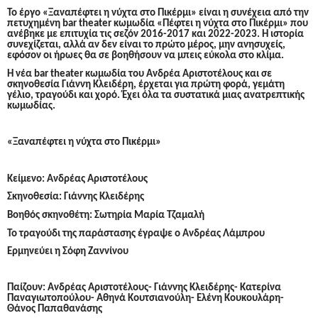
Το έργο «Ξαναπέφτει η νύχτα στο Πικέρμι» είναι η συνέχεια από την
πετυχημένη
bar
theater
κωμωδία «Πέφτει η νύχτα στο Πικέρμι» που
ανέβηκε με επιτυχία τις σεζόν 2016-2017 και 2022-2023. Η ιστορία
συνεχίζεται, αλλά αν δεν είναι το πρώτο μέρος, μην ανησυχείς,
εφόσον οι ήρωες θα σε βοηθήσουν να μπεις εύκολα στο κλίμα.
Η νέα
bar
theater
κωμωδία του Ανδρέα Αριστοτέλους και σε
σκηνοθεσία Γιάννη Κλειδέρη, έρχεται για πρώτη φορά, γεμάτη
γέλιο, τραγούδι και χορό. Έχει όλα τα συστατικά μιας ανατρεπτικής
κωμωδίας.
«Ξαναπέφτει η νύχτα στο Πικέρμι»
Κείμενο: Ανδρέας Αριστοτέλους
Σκηνοθεσία: Γιάννης Κλειδέρης
Βοηθός σκηνοθέτη: Σωτηρία Μαρία Τζαμαλή
Το τραγούδι της παράστασης έγραψε ο Ανδρέας Λάμπρου
Ερμηνεύει η Σόφη Ζαννίνου
Παίζουν: Ανδρέας Αριστοτέλους- Γιάννης Κλειδέρης- Κατερίνα
Παναγιωτοπούλου- Αθηνά Κουτσιανούλη- Ελένη Κουκουλάρη-
Θάνος Παπαθανάσης