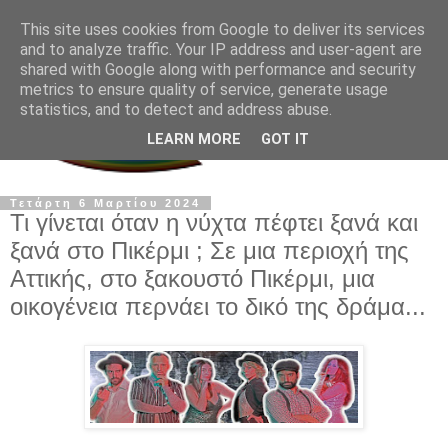
This site uses cookies from Google to deliver its services
and to analyze traffic. Your IP address and user-agent are
shared with Google along with performance and security
metrics to ensure quality of service, generate usage
statistics, and to detect and address abuse.
LEARN MORE
GOT IT
Τετάρτη 6 Μαρτίου 2024
Τι γίνεται όταν η νύχτα πέφτει ξανά και
ξανά στο Πικέρμι ; Σε μια περιοχή της
Αττικής, στο ξακουστό Πικέρμι, μια
οικογένεια περνάει το δικό της δράμα...