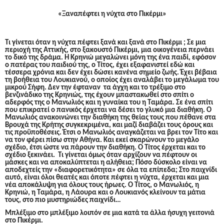
«Ξαναπέφτει η νύχτα στο Πικέρμι»
Τι γίνεται όταν η νύχτα πέφτει ξανά και ξανά στο Πικέρμι ; Σε μια
περιοχή της Αττικής, στο ξακουστό Πικέρμι, μια οικογένεια περνάει
το δικό της δράμα. Η Κρηνιώ μεγαλώνει μόνη της ένα παιδί, εφόσον
ο πατέρας του παιδιού της, ο Τίτος, έχει εξαφανιστεί εδώ και
τέσσερα χρόνια και δεν έχει δώσει κανένα σημείο ζωής. Έχει βέβαια
τη βοήθεια του Λουκιανού, ο οποίος έχει αναλάβει το μεγάλωμα του
μικρού Σήφη. Δεν την έφταναν τα άγχη και το τρέξιμο στο
βενζινάδικο της Κρηνιώς, της έχουν μπαστακωθεί στο σπίτι ο
αδερφός της ο Μανωλιός και η γυναίκα του η Ταμάρα. Σε ένα σπίτι
που επικρατεί ο πανικός έρχεται να δέσει το γλυκό μια διαθήκη. Ο
Μανωλιός ανακοινώνει την διαθήκη της θείας τους που πέθανε στα
Βρουχά της Κρήτης συγκεκριμένα, και μαζί διαβάζει τους όρους και
τις προϋποθέσεις. Έτσι ο Μανωλιός αναγκάζεται να βρει τον Τίτο και
να τον φέρει πίσω στην Αθήνα. Και εκεί σκαρώνουν το μεγάλο
σχέδιο, έτσι ώστε να πάρουν την διαθήκη. Ο Τίτος έρχεται και το
σχέδιο ξεκινάει. Τι γίνεται όμως όταν αρχίζουν να πέφτουν οι
μάσκες και να αποκαλύπτεται η αλήθεια; Πόσο δύσκολο είναι να
αποδεχτείς την «διαφορετικότητα» σε όλα τα επίπεδα; Στο παιχνίδι
αυτό, είναι όλοι θεατές και όποτε πέφτει η νύχτα, έρχεται και μια
νέα αποκάλυψη για όλους τους ήρωες. Ο Τίτος, ο Μανωλιός, η
Κρηνιώ, η Ταμάρα, η Λάουρα και ο Λουκιανός κλείνουν τα μάτια
τους, στο πιο μυστηριώδες παιχνίδι…
Μπλέξιμο στο μπλέξιμο λοιπόν σε μια κατά τα άλλα ήσυχη γειτονιά
στο Πικέρμι.