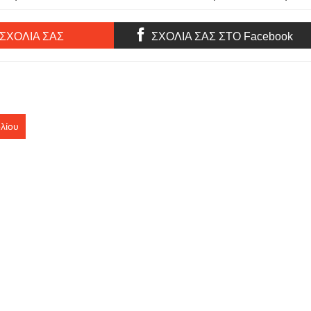
Αλκίνοος
συναυλία για το MDA Ελλάς /
Μαζί του η Βίκυ Καρατζόγλου -
την Τετάρτη 17 Ιουνίου στο
Βεάκειο Δημοτικό Θέατρο
 ΣΧΟΛΙΑ ΣΑΣ
ΣΧΟΛΙΑ ΣΑΣ ΣΤΟ Facebook
Πειραιά
λίου