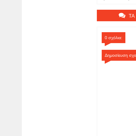
Νίκος Κυπουργός – 
Ιωαννίδης
ΤΑ
0 σχόλια:
Δημοσίευση σχο