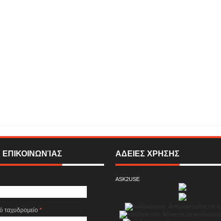
ΤΕΛΗΣ ΘΑΛΑΣΣΙΝΟΣ «ΑΣΤΡΟ ΚΙ ΟΥΡΑΝΟΣ» Μουσική: Ανδρέας Κατσιγιάννης |
λου - Τραγούδι από τη σειρά «Το προξενιό της Ιουλίας»!
Rating:
5
Reviewed By:
EVISION
 ΕΠΙΚΟΙΝΩΝΊΑΣ
ΑΔΕΙΕΣ ΧΡΗΣΗΣ
ASK2USE
κό ταχυδρομείο
*