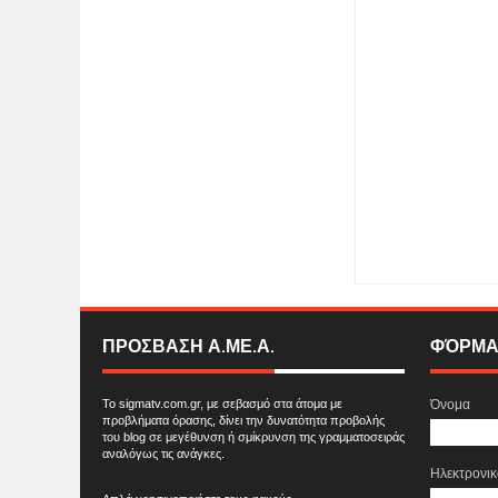
Item Reviewed:
ΠΑΝ
Στίχοι: Λίνα Δημοπού
SIGMA ONLINE TEL
ΠΡΟΣΒΑΣΗ Α.ΜΕ.Α.
ΦΌΡΜΑ
Το sigmatv.com.gr, με σεβασμό στα άτομα με
Όνομα
προβλήματα όρασης, δίνει την δυνατότητα προβολής
του blog σε μεγέθυνση ή σμίκρυνση της γραμματοσειράς
αναλόγως τις ανάγκες.
Ηλεκτρονι