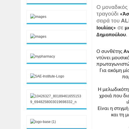
Ο μοναδικό
τραγούδι
«Άσ
σειρά του
AL
σε
Ιουλίας»
μ
.
Δημοπούλου
Ο συνθέτης
Αν
ντύνει μουσικ
πρωταγωνιστών
Για ακόμη μί
πα
Η μελωδικότη
χροιά που δι
ι
Είναι η στιγ
και τη 