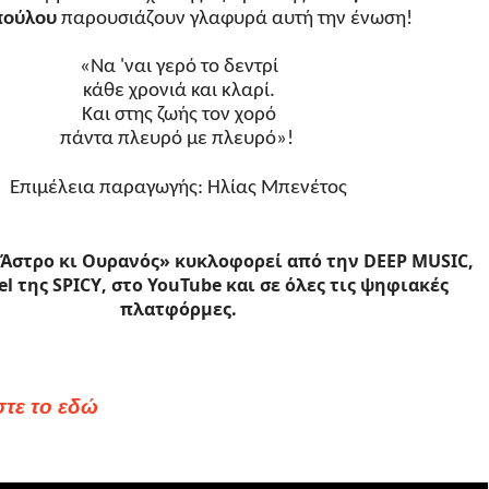
πούλου
παρουσιάζουν γλαφυρά αυτή την ένωση!
«
Να 'ναι γερό το δεντρί
κάθε χρονιά και κλαρί.
Και στης ζωής τον χορό
πάντα πλευρό με πλευρό
»!
Επιμέλεια παραγωγής: Ηλίας Μπενέτος
«Άστρο κι Ουρανός» κυκλοφορεί από την
DEEP
MUSIC
,
el
της
SPICY
, στο
YouTube
και σε όλες τις ψηφιακές
πλατφόρμες.
τε το εδώ