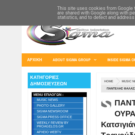
SIGMA WORLD
EUROPE
U.S.A.
AUSTRALIA
RUSS
This site uses cookies from Google to
are shared with Google along with pe
statistics, and to detect and address
ΑΡΧΙΚΗ
ABOUT SIGMA GROUP
INSIDE SIGMA O
ΚΑΤΗΓΟΡΙΕΣ
HOME
MUSIC 
ΔΗΜΟΣΙΕΥΣΕΩΝ
ΠΑΝΤΕΛΗΣ ΘΑΛΑΣΣ
MENU ΕΠΙΛΟΓΩΝ :
ΔΗΜΟΠΟΎΛΟΥ - ΤΡ
ΠΑΝΤ
MUSIC NEWS
PHOTO GALLERY
ΟΥΡΑ
SIGMA NEWSROOM
SIGMA PRESS OFFICE
Κατσιγιά
WEEKLY REVIEW BY
PROAGELOS.GR
ΑΡΧΕΙΟ WEBTV