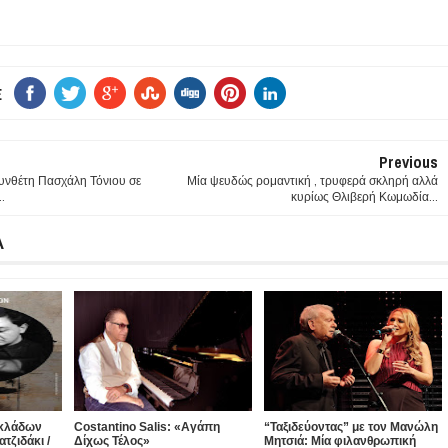
E
Previous
συνθέτη Πασχάλη Τόνιου σε
Μία ψευδώς ρομαντική , τρυφερά σκληρή αλλά
.
κυρίως Θλιβερή Κωμωδία...
Α
υκλάδων
Costantino Salis: «Αγάπη
“Ταξιδεύοντας” με τον Μανώλη
τζιδάκι /
Δίχως Τέλος»
Μητσιά: Μία φιλανθρωπική