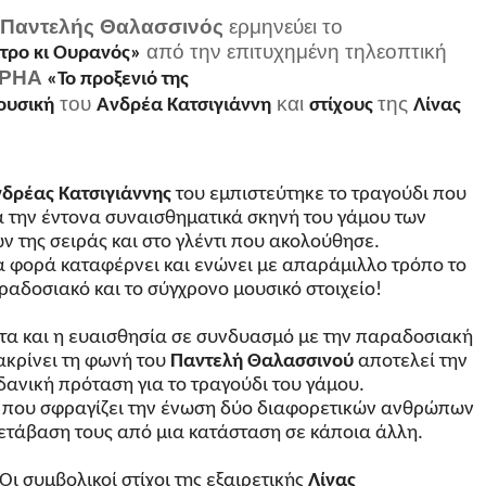
ς
Παντελής Θαλασσινός
ερμηνεύει
το
από την επιτυχημένη τηλεοπτική
τρο κι Ουρανός»
PHA
«Το προξενιό της
του
και
της
ουσική
Ανδρέα
Κατσιγιάννη
στίχους
Λίνας
δρέας Κατσιγιάννης
του εμπιστεύτηκε το τραγούδι που
ά την έντονα συναισθηματικά σκηνή του γάμου των
 της σειράς και στο γλέντι που ακολούθησε.
α φορά καταφέρνει και
ενώνει με απαράμιλλο
τρόπο το
ραδοσιακό και το σύγχρονο μουσικό στοιχείο!
τα και η ευαισθησία σε συνδυασμό με την
παραδοσιακή
ακρίνει τη φωνή του
Παντελή Θαλασσινού
αποτελεί την
δανική πρόταση για το τραγούδι του γάμου.
μή που σφραγίζει την ένωση δύο διαφορετικών ανθρώπων
μετάβαση τους από μια κατάσταση σε κάποια άλλη.
Οι συμβολικοί στίχοι της εξαιρετικής
Λίνας