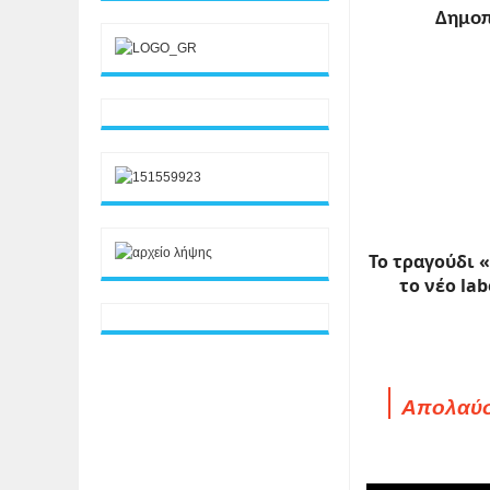
Δημο
Το τραγούδι 
το νέο
lab
Απολαύσ