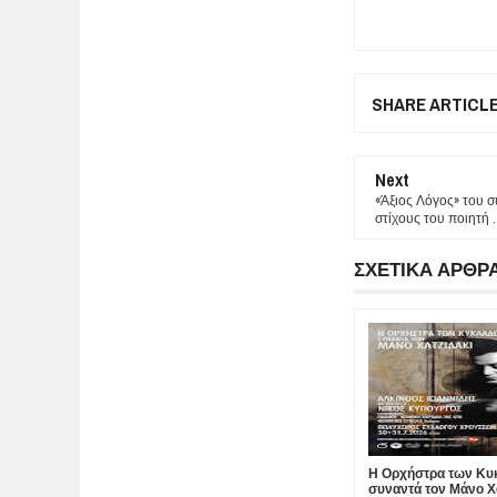
SHARE ARTICL
Next
«Άξιος Λόγος» του 
στίχους του ποιητή ..
ΣΧΕΤΙΚΑ ΑΡΘΡ
Η Ορχήστρα των Κ
συναντά τον Μάνο Χα