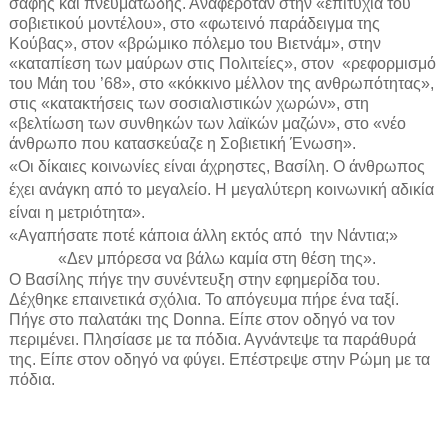
σαφής και πνευματώδης. Αναφερόταν στην «επιτυχία του
σοβιετικού μοντέλου», στο «φωτεινό παράδειγμα της
Κούβας», στον «βρώμικο πόλεμο του Βιετνάμ», στην
«καταπίεση των μαύρων στις Πολιτείες», στον
«ρεφορμισμό
του Μάη του ’68», στο «κόκκινο μέλλον της ανθρωπότητας»,
στις «κατακτήσεις των σοσιαλιστικών χωρών», στη
«βελτίωση των συνθηκών των λαϊκών μαζών», στο «νέο
άνθρωπο που κατασκεύαζε η Σοβιετική Ένωση».
«Οι δίκαιες κοινωνίες είναι άχρηστες, Βασίλη. Ο άνθρωπος
έχει ανάγκη από το μεγαλείο. Η μεγαλύτερη κοινωνική αδικία
είναι η μετριότητα».
«Αγαπήσατε ποτέ κάποια άλλη εκτός από
την Νάντια;»
«Δεν μπόρεσα να βάλω καμία στη θέση της».
Ο Βασίλης πήγε την συνέντευξη στην εφημερίδα του.
Δέχθηκε επαινετικά σχόλια. Το απόγευμα πήρε ένα ταξί.
Πήγε στο παλατάκι της Donna. Είπε στον οδηγό να τον
περιμένει. Πλησίασε με τα πόδια. Αγνάντεψε τα παράθυρά
της. Είπε στον οδηγό να φύγει. Επέστρεψε στην Ρώμη με τα
πόδια.