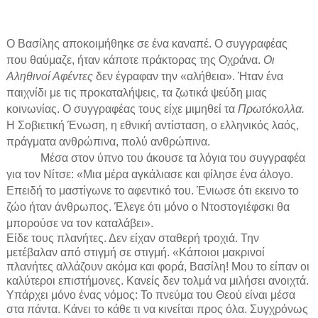
Ο Βασίλης αποκοιμήθηκε σε ένα καναπέ. Ο συγγραφέας
που θαύμαζε, ήταν κάποτε πράκτορας της Οχράνα.
Οι
Αληθινοί Αφέντες
δεν έγραφαν την «αλήθεια». Ήταν
ένα
παιχνίδι με τις προκαταλήψεις, τα ζωτικά ψεύδη μιας
κοινωνίας. Ο συγγραφέας τους είχε μιμηθεί τα
Πρωτόκολλα.
Η Σοβιετική Ένωση, η εθνική αντίσταση, ο ελληνικός λαός,
πράγματα ανθρώπινα, πολύ ανθρώπινα.
Μέσα στον ύπνο του άκουσε τα λόγια του συγγραφέα
για τον Νίτσε: «Μια μέρα αγκάλιασε και φίλησε ένα άλογο.
Επειδή το μαστίγωνε το αφεντικό του. Ένιωσε ότι εκεινο το
ζώο ήταν άνθρωπος. Έλεγε ότι μόνο ο Ντοστογιέφσκι θα
μπορούσε να τον καταλάβει».
Είδε τους πλανήτες. Δεν είχαν σταθερή τροχιά. Την
μετέβαλαν από στιγμή σε στιγμή. «Κάποιοι μακρινοί
πλανήτες αλλάζουν ακόμα και φορά, Βασίλη! Μου το είπαν οι
καλύτεροι επιστήμονες. Κανείς δεν τολμά να μιλήσει ανοιχτά.
Υπάρχει μόνο ένας νόμος: Το πνεύμα του Θεού είναι μέσα
στα πάντα. Κάνει το κάθε τι να κινείται προς όλα. Συγχρόνως