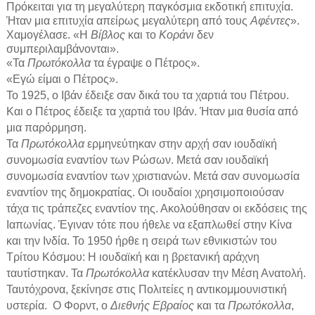
Πρόκειται για τη μεγαλύτερη παγκόσμια εκδοτική επιτυχία.
Ήταν μια επιτυχία απείρως μεγαλύτερη από τους
Αφέντες
».
Χαμογέλασε. «Η
Βίβλος
και το
Κοράνι
δεν
συμπεριλαμβάνονται».
«Τα
Πρωτόκολλα
τα έγραψε ο Πέτρος».
«Εγώ είμαι ο Πέτρος».
Το 1925, ο Ιβάν έδειξε σαν δικά του τα χαρτιά του Πέτρου.
Και ο Πέτρος έδειξε τα χαρτιά του Ιβάν. Ήταν μια θυσία από
μια παρόρμηση.
Τα
Πρωτόκολλα
ερμηνεύτηκαν στην αρχή σαν ιουδαϊκή
συνομωσία εναντίον των Ρώσων. Μετά σαν ιουδαϊκή
συνομωσία εναντίον των χριστιανών. Μετά σαν συνομωσία
εναντίον της δημοκρατίας. Οι ιουδαίοι χρησιμοποιούσαν
τάχα τις τράπεζες εναντίον της. Ακολούθησαν οι εκδόσεις της
Ιαπωνίας. Έγιναν τότε που ήθελε να εξαπλωθεί στην Κίνα
και την Ινδία. Το 1950 ήρθε η σειρά των εθνικιστών του
Τρίτου Κόσμου: Η ιουδαϊκή και η βρετανική αράχνη
ταυτίστηκαν. Τα
Πρωτόκολλα
κατέκλυσαν την Μέση Ανατολή.
Ταυτόχρονα, ξεκίνησε στις Πολιτείες η αντικομμουνιστική
υστερία.
Ο Φορντ, ο
Διεθνής Εβραίος
και τα
Πρωτόκολλα
,