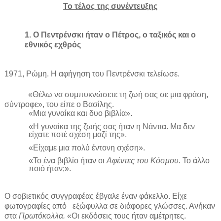
Το τέλος της συνέντευξης
1. Ο Πεντρένσκι ήταν ο Πέτρος, ο ταξικός και ο
εθνικός εχθρός
1971, Ρώμη. Η αφήγηση του Πεντρένσκι τελείωσε.
«Θέλω να συμπυκνώσετε τη ζωή σας σε μια φράση,
σύντροφε», του είπε ο Βασίλης.
«Μια γυναίκα και δυο βιβλία».
«Η γυναίκα της ζωής σας ήταν η Νάντια. Μα δεν
είχατε ποτέ σχέση μαζί της».
«Είχαμε μια πολύ έντονη σχέση».
«Το ένα βιβλίο ήταν οι
Αφέντες του Κόσμου.
Το άλλο
ποιό ήταν;».
Ο σοβιετικός συγγραφέας έβγαλε έναν φάκελλο. Είχε
φωτογραφίες από
εξώφυλλα σε διάφορες γλώσσες. Ανήκαν
στα
Πρωτόκολλα.
«Οι εκδόσεις τους ήταν αμέτρητες.