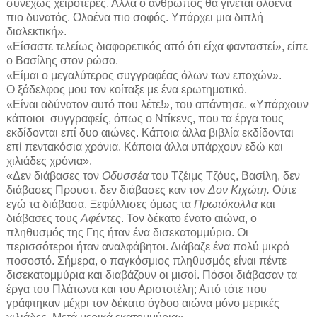
συνεχώς χειρότερες. Αλλά ο άνθρωπος θα γίνεται ολοένα
πιο δυνατός. Ολοένα πιο σοφός. Υπάρχει μια διπλή
διαλεκτική».
«Είσαστε τελείως διαφορετικός από ότι είχα φανταστεί», είπε
ο Βασίλης στον ρώσο.
«Είμαι ο μεγαλύτερος συγγραφέας όλων των εποχών».
Ο ξάδελφος μου τον κοίταξε με ένα ερωτηματικό.
«Είναι αδύνατον αυτό που λέτε!», του απάντησε. «Υπάρχουν
κάποιοι
συγγραφείς, όπως ο Ντίκενς, που τα έργα τους
εκδίδονται επί δυο αιώνες. Κάποια άλλα βιβλία εκδίδονται
επί πεντακόσια χρόνια. Κάποια άλλα υπάρχουν εδώ και
χιλιάδες χρόνια».
«Δεν διάβασες τον
Οδυσσέα
του Τζέιμς Τζόυς, Βασίλη, δεν
διάβασες Προυστ, δεν διάβασες καν τον
Δον Κιχώτη.
Ούτε
εγώ τα διάβασα. Ξεφύλλισες όμως τα
Πρωτόκολλα
και
διάβασες τους
Αφέντες
. Τον δέκατο ένατο αιώνα, ο
πληθυσμός της Γης ήταν ένα δισεκατομμύριο. Οι
περισσότεροι ήταν αναλφάβητοι. Διάβαζε ένα πολύ μικρό
ποσοστό. Σήμερα, ο παγκόσμιος πληθυσμός είναι πέντε
δισεκατομμύρια και διαβάζουν οι μισοί. Πόσοι διάβασαν τα
έργα του Πλάτωνα και του Αριστοτέλη; Από τότε που
γράφτηκαν μέχρι τον δέκατο όγδοο αιώνα μόνο μερικές