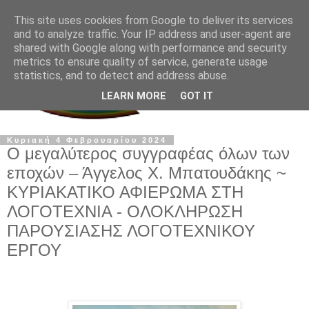
This site uses cookies from Google to deliver its services
and to analyze traffic. Your IP address and user-agent are
shared with Google along with performance and security
metrics to ensure quality of service, generate usage
statistics, and to detect and address abuse.
LEARN MORE
GOT IT
Κυριακή 4 Φεβρουαρίου 2024
Ο μεγαλύτερος συγγραφέας όλων των
εποχών – Άγγελος Χ. Μπατουδάκης ~
ΚΥΡΙΑΚΑΤΙΚΟ ΑΦΙΕΡΩΜΑ ΣΤΗ
ΛΟΓΟΤΕΧΝΙΑ - ΟΛΟΚΛΗΡΩΣΗ
ΠΑΡΟΥΣΙΑΣΗΣ ΛΟΓΟΤΕΧΝΙΚΟΥ
ΕΡΓΟΥ