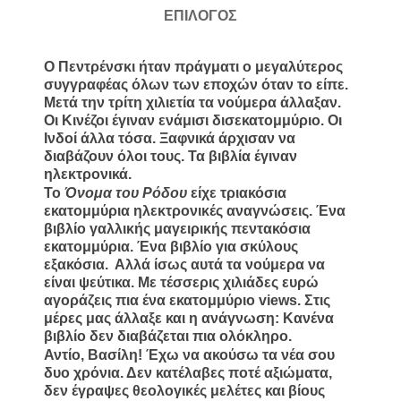
ΕΠΙΛΟΓΟΣ
Ο Πεντρένσκι ήταν πράγματι ο μεγαλύτερος
συγγραφέας όλων των εποχών όταν το είπε.
Μετά την τρίτη χιλιετία τα νούμερα άλλαξαν.
Οι Κινέζοι έγιναν ενάμισι δισεκατομμύριο. Οι
Ινδοί άλλα τόσα. Ξαφνικά άρχισαν να
διαβάζουν όλοι τους. Τα βιβλία έγιναν
ηλεκτρονικά.
Το
Όνομα του Ρόδου
είχε τριακόσια
εκατομμύρια ηλεκτρονικές αναγνώσεις. Ένα
βιβλίο γαλλικής μαγειρικής πεντακόσια
εκατομμύρια. Ένα βιβλίο για σκύλους
εξακόσια.
Αλλά ίσως αυτά τα νούμερα να
είναι ψεύτικα. Με τέσσερις χιλιάδες ευρώ
αγοράζεις πια ένα εκατομμύριο
views
. Στις
μέρες μας άλλαξε και η ανάγνωση: Κανένα
βιβλίο δεν διαβάζεται πια ολόκληρο.
Αντίο, Βασίλη! Έχω να ακούσω τα νέα σου
δυο χρόνια. Δεν κατέλαβες ποτέ αξιώματα,
δεν έγραψες θεολογικές μελέτες και βίους