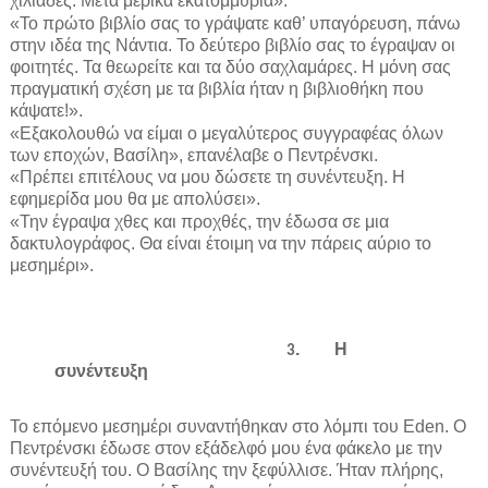
χιλιάδες. Μετά μερικά εκατομμύρια».
«Το πρώτο βιβλίο σας το γράψατε καθ’ υπαγόρευση, πάνω
στην ιδέα της Νάντια. Το δεύτερο βιβλίο σας το έγραψαν οι
φοιτητές. Τα θεωρείτε και τα δύο σαχλαμάρες. Η μόνη σας
πραγματική σχέση με τα βιβλία ήταν η βιβλιοθήκη που
κάψατε!».
«Εξακολουθώ να είμαι ο μεγαλύτερος συγγραφέας όλων
των εποχών, Βασίλη», επανέλαβε ο Πεντρένσκι.
«Πρέπει επιτέλους να μου δώσετε τη συνέντευξη. Η
εφημερίδα μου θα με απολύσει».
«Την έγραψα χθες και προχθές, την έδωσα σε μια
δακτυλογράφος. Θα είναι έτοιμη να την πάρεις αύριο το
μεσημέρι».
.
Η
3
συνέντευξη
Το επόμενο μεσημέρι συναντήθηκαν στ
o
λόμπι του Eden. Ο
Πεντρένσκι έδωσε στον εξάδελφό μου ένα φάκελο με την
συνέντευξή του. Ο Βασίλης την ξεφύλλισε. Ήταν πλήρης,