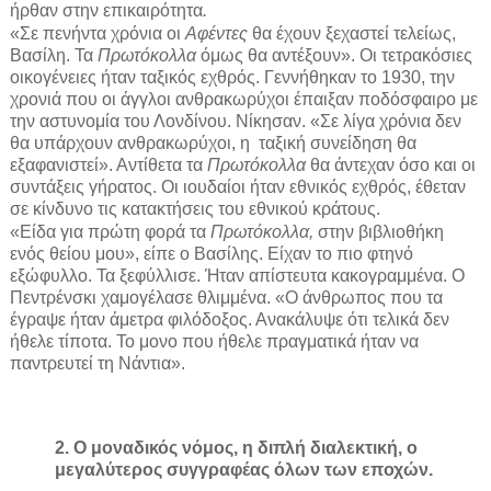
ήρθαν στην επικαιρότητα
.
«Σε πενήντα χρόνια οι
Αφέντες
θα έχουν ξεχαστεί τελείως,
Βασίλη. Τα
Πρωτόκολλα
όμως θα αντέξουν». Οι τετρακόσιες
οικογένειες ήταν ταξικός εχθρός. Γεννήθηκαν το 1930, την
χρονιά που οι άγγλοι ανθρακωρύχοι έπαιξαν ποδόσφαιρο με
την αστυνομία του Λονδίνου. Νίκησαν. «Σε λίγα χρόνια δεν
θα υπάρχουν ανθρακωρύχοι, η
ταξική συνείδηση θα
εξαφανιστεί». Αντίθετα τα
Πρωτόκολλα
θα άντεχαν όσο και οι
συντάξεις γήρατος. Οι ιουδαίοι ήταν εθνικός εχθρός, έθεταν
σε κίνδυνο τις κατακτήσεις του εθνικού κράτους.
«Είδα για πρώτη φορά τα
Πρωτόκολλα,
στην βιβλιοθήκη
ενός θείου μου», είπε ο Βασίλης. Είχαν το πιο φτηνό
εξώφυλλο. Τα ξεφύλλισε. Ήταν απίστευτα κακογραμμένα. Ο
Πεντρένσκι χαμογέλασε θλιμμένα. «Ο άνθρωπος που τα
έγραψε ήταν άμετρα φιλόδοξος. Ανακάλυψε ότι τελικά δεν
ήθελε τίποτα. Το μονο που ήθελε πραγματικά ήταν να
παντρευτεί τη Νάντια».
2. Ο μοναδικός νόμος, η διπλή διαλεκτική, ο
μεγαλύτερος συγγραφέας όλων των εποχών.