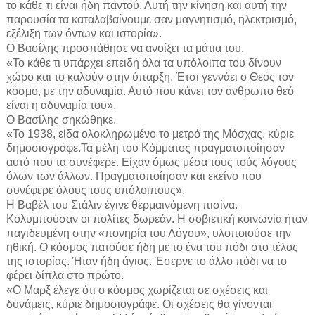
το κάθε τι είναι ήδη παντού. Αυτή την κίνηση και αυτή την
παρουσία τα καταλαβαίνουμε σαν μαγνητισμό, ηλεκτρισμό,
εξέλιξη των όντων και ιστορία».
Ο Βασίλης προσπάθησε να ανοίξει τα μάτια του.
«Το κάθε τι υπάρχει επειδή όλα τα υπόλοιπα του δίνουν
χώρο και το καλούν στην ύπαρξη. Έτσι γεννάει ο Θεός τον
κόσμο, με την αδυναμία. Αυτό που κάνει τον άνθρωπο θεό
είναι η αδυναμία του».
Ο Βασίλης σηκώθηκε.
«Το 1938, είδα ολοκληρωμένο το μετρό της Μόσχας, κύριε
δημοσιογράφε.Τα μέλη του Κόμματος πραγματοποίησαν
αυτό που τα συνέφερε. Είχαν όμως μέσα τους τούς λόγους
όλων των άλλων. Πραγματοποίησαν και εκείνο που
συνέφερε όλους τους υπόλοιπους».
Η Βαβέλ του Στάλιν έγινε θερμαινόμενη πισίνα.
Κολυμπούσαν οι πολίτες δωρεάν. Η σοβιετική κοινωνία ήταν
παγιδευμένη στην «πονηρία του Λόγου», υλοποιούσε την
ηθική. Ο κόσμος πατούσε ήδη με το ένα του πόδι στο τέλος
της ιστορίας. Ήταν ήδη άγιος. Έσερνε το άλλο πόδι να το
φέρει δίπλα στο πρώτο.
«Ο Μαρξ έλεγε ότι ο κόσμος χωρίζεται σε σχέσεις και
δυνάμεις, κύριε δημοσιογράφε. Οι σχέσεις θα γίνονται