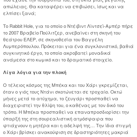
απώλειας. Θα καταφέρει να επιβιώσει, ίσως και να
ελπίσει ξανά;
Το Rabbit Hole, για το οποίο ο Ντέιβιντ Λίντσεϊ-Αμπέρ πήρε
το 2007 Βραβείο Πούλιτζερ, ανεβαίνει στη σκηνή του
θεάτρου ΕΛΕΡ, σε σκηνοθεσία του Βαγγέλη
Λυμπερόπουλου. Πρόκειται για ένα συγκλονιστικό, βαθιά
συγκινητικό έργο, το οποίο ακροβατεί μοναδικά
ανάμεσα στο κωμικό και το δραματικό στοιχείο.
Λίγα λόγια για την πλοκή
Ο τέλειος κόσμος της Μπέκα και του Χάρι γκρεμίζεται,
όταν ο γιός τους Ντάνι σκοτώνεται σε τροχαίο. Οκτώ
μήνες μετά το ατύχημα, το ζευγάρι προσπαθεί να
διαχειριστεί την θλίψη του, ο καθένας με τον δικό του
τρόπο. Η Μπέκα προσπαθεί να επαναπροσδιορίσει την
ύπαρξή της στη σουρεαλιστική ατμόσφαιρα που
φτιάχνουν η μητέρα και η αδελφή της… Την ίδια στιγμή
ο Χάρι βρίσκει ανακούφιση σε δραστηριότητες μακριά