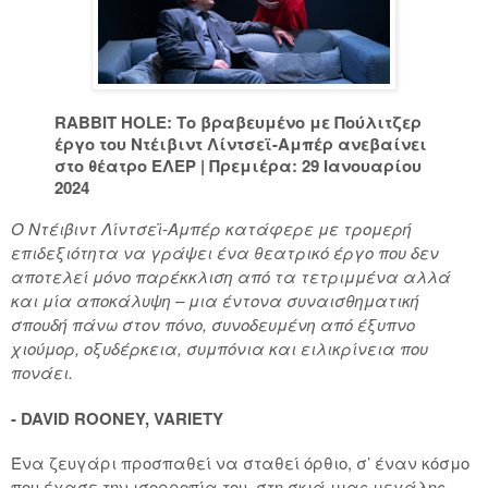
RABBIT HOLE: Το βραβευμένο με Πούλιτζερ
έργο του Ντέιβιντ Λίντσεϊ-Αμπέρ ανεβαίνει
στο θέατρο ΕΛΕΡ | Πρεμιέρα: 29 Ιανουαρίου
2024
Ο Ντέιβιντ Λίντσεϊ-Αμπέρ κατάφερε με τρομερή
επιδεξιότητα να γράψει ένα θεατρικό έργο που δεν
αποτελεί μόνο παρέκκλιση από τα τετριμμένα αλλά
και μία αποκάλυψη – μια έντονα συναισθηματική
σπουδή πάνω στον πόνο, συνοδευμένη από έξυπνο
χιούμορ, οξυδέρκεια, συμπόνια και ειλικρίνεια που
πονάει.
- DAVID ROONEY, VARIETY
Ένα ζευγάρι προσπαθεί να σταθεί όρθιο, σ’ έναν κόσμο
που έχασε την ισορροπία του, στη σκιά μιας μεγάλης