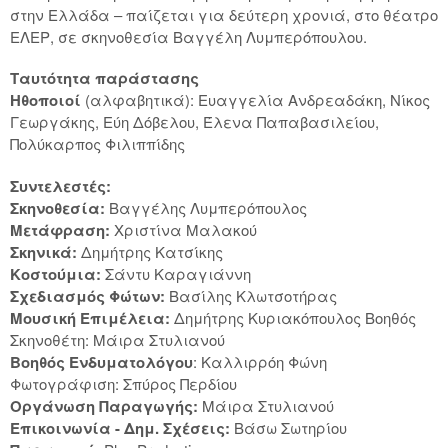
στην Ελλάδα – παίζεται για δεύτερη χρονιά, στο θέατρο
ΕΛΕΡ, σε σκηνοθεσία Βαγγέλη Λυμπερόπουλου.
Ταυτότητα παράστασης
Ηθοποιοί
(αλφαβητικά): Ευαγγελία Ανδρεαδάκη, Νίκος
Γεωργάκης, Εύη Δόβελου, Έλενα Παπαβασιλείου,
Πολύκαρπος Φιλιππίδης
Συντελεστές:
Σκηνοθεσία:
Βαγγέλης Λυμπερόπουλος
Μετάφραση:
Χριστίνα Μαλακού
Σκηνικά:
Δημήτρης Κατσίκης
Κοστούμια:
Σάντυ Καραγιάννη
Σχεδιασμός Φώτων:
Βασίλης Κλωτσοτήρας
Μουσική Επιμέλεια:
Δημήτρης Κυριακόπουλος Βοηθός
Σκηνοθέτη: Μάιρα Στυλιανού
Βοηθός Ενδυματολόγου
: Καλλιρρόη Φώνη
Φωτογράφιση: Σπύρος Περδίου
Οργάνωση Παραγωγής:
Μάιρα Στυλιανού
Επικοινωνία - Δημ. Σχέσεις:
Βάσω Σωτηρίου