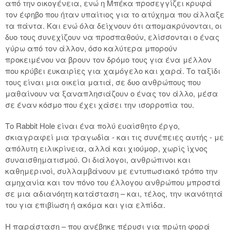
από την οικογένεια, ενώ η Μπέκα προσεγγίζει κρυφά
τον έφηβο που ήταν υπαίτιος για το ατύχημα που άλλαξε
τα πάντα. Και ενώ όλα δείχνουν ότι απομακρύνονται, οι
δυο τους συνεχίζουν να προσπαθούν, ελίσσονται ο ένας
γύρω από τον άλλον, όσο καλύτερα μπορούν
προκειμένου να βρουν τον δρόμο τους για ένα μέλλον
που κρύβει ευκαιρίες για χαμόγελο και χαρά. Το ταξίδι
τους είναι μια οικεία ματιά, σε δυο ανθρώπους που
μαθαίνουν να ξαναπλησιάζουν ο ένας τον άλλο, μέσα
σε έναν κόσμο που έχει χάσει την ισορροπία του.
Το Rabbit Hole είναι ένα πολύ ευαίσθητο έργο,
σκιαγραφεί μια τραγωδία - και τις συνέπειες αυτής - με
απόλυτη ειλικρίνεια, αλλά και χιούμορ, χωρίς ίχνος
συναισθηματισμού. Οι διάλογοι, ανθρώπινοι και
καθημερινοί, συλλαμβάνουν με εντυπωσιακό τρόπο την
αμηχανία και τον πόνο του έλλογου ανθρώπου μπροστά
σε μια αδιανόητη κατάσταση – και, τέλος, την ικανότητά
του για επιβίωση ή ακόμα και για ελπίδα.
Η παράσταση – που ανέβηκε πέρυσι για πρώτη φορά