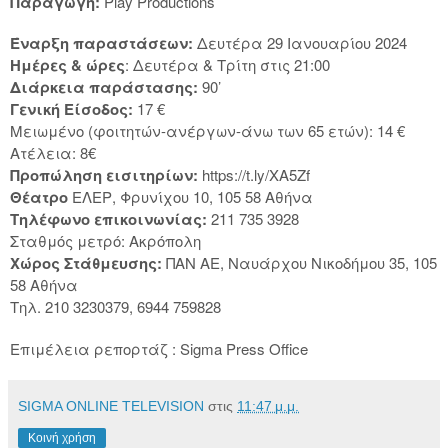
Παραγωγή:
Play Productions
Έναρξη παραστάσεων:
Δευτέρα 29 Ιανουαρίου 2024
Ημέρες & ώρες
: Δευτέρα & Τρίτη στις 21:00
Διάρκεια παράστασης:
90’
Γενική Είσοδος:
17 €
Μειωμένο (φοιτητών-ανέργων-άνω των 65 ετών): 14 €
Ατέλεια: 8€
Προπώληση εισιτηρίων:
https://t.ly/XA5Zf
Θέατρο
ΕΛΕΡ, Φρυνίχου 10, 105 58 Αθήνα
Τηλέφωνο επικοινωνίας:
211 735 3928
Σταθμός μετρό: Ακρόπολη
Χώρος Στάθμευσης:
ΠΑΝ ΑΕ, Ναυάρχου Νικοδήμου 35, 105
58 Αθήνα
Τηλ. 210 3230379, 6944 759828
Επιμέλεια ρεπορτάζ : Sigma Press Office
SIGMA ONLINE TELEVISION
στις
11:47 μ.μ.
Κοινή χρήση