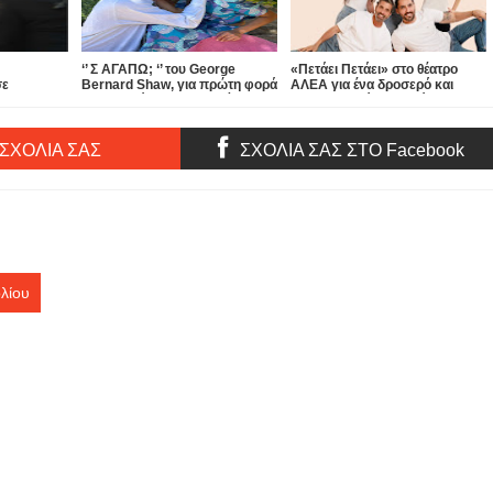
‘’ Σ ΑΓΑΠΩ; ‘’ του George
«Πετάει Πετάει» στο θέατρο
σε
Bernard Shaw, για πρώτη φορά
ΑΛΕΑ για ένα δροσερό και
τα» στο
στην Ελλάδα, στην αυλή του
απολαυστικό καλοκαίρι...
θεάτρου ΑΠΟ ΚΟΙΝΟΥ!
 ΣΧΟΛΙΑ ΣΑΣ
ΣΧΟΛΙΑ ΣΑΣ ΣΤΟ Facebook
λίου