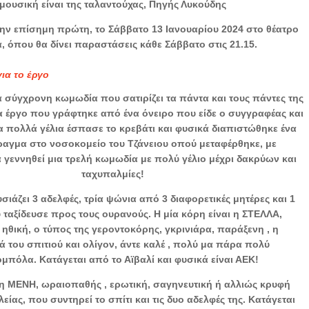
μουσική είναι της ταλαντούχας, Πηγής Λυκούδης
την επίσημη πρώτη, το Σάββατο 13 Ιανουαρίου 2024 στο θέατρο
, όπου θα δίνει παραστάσεις κάθε Σάββατο στις 21.15.
για το έργο
ια σύγχρονη κωμωδία που σατιρίζει τα πάντα και τους πάντες της
 έργο που γράφτηκε από ένα όνειρο που είδε ο συγγραφέας και
α πολλά γέλια έσπασε το κρεβάτι και φυσικά διαπιστώθηκε ένα
ραγμα στο νοσοκομείο του Τζάνειου οπού μεταφέρθηκε, με
 γεννηθεί μια τρελή κωμωδία με πολύ γέλιο μέχρι δακρύων και
ταχυπαλμίες!
ιάζει 3 αδελφές, τρία ψώνια από 3 διαφορετικές μητέρες και 1
ταξίδευσε προς τους ουρανούς. Η μία κόρη είναι η ΣΤΕΛΛΑ,
 ηθική, ο τύπος της γεροντοκόρης, γκρινιάρα, παράξενη , η
ά του σπιτιού και ολίγον, άντε καλέ , πολύ μα πάρα πολύ
μπόλα. Κατάγεται από το Αϊβαλί και φυσικά είναι ΑΕΚ!
η ΜΕΝΗ, ωραιοπαθής , ερωτική, σαγηνευτική ή αλλιώς κρυφή
ίας, που συντηρεί το σπίτι και τις δυο αδελφές της. Κατάγεται