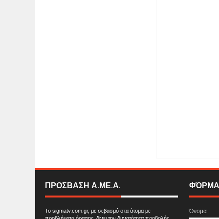
Item Reviewed:
‘’Έν
ONLINE TELEVISIO
ΠΡΟΣΒΑΣΗ Α.ΜΕ.Α.
ΦΌΡΜΑ
Το sigmatv.com.gr, με σεβασμό στα άτομα με
Όνομα
προβλήματα όρασης, δίνει την δυνατότητα προβολής