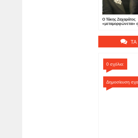
Ο Τάκης Ζαχαράτος
«μεταμορφώνεται» 
«Δεσποινίς Μαργαρί
θέατρο Πτι Παλαί...
ΤΑ
0 σχόλια:
Δημοσίευση σχο