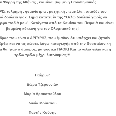
υ Ψυρρή της Αθήνας , και είναι βαμμένη Παναθηναϊκός.
ΡΩ, τολμηρή , φεμινίστρια , μαχητική , τεμπέλα , οπαδός του
ά δουλειά γιοκ. Σήμα κατατεθέν της ‘’Θέλω δουλειά χωρίς να
α ποδιά μου’’. Κατάγεται από τα Καμίνια του Πειραιά και είναι
βαμμένη κόκκινη για τον Ολυμπιακό της!
νδρας που είναι ο ΑΡΓΥΡΗΣ, που έμαθαν ότι υπάρχει και ζητούν
έρθει και να τις σώσει, λόγω καταγωγής από την Θεσσαλονίκη
ι θα ήταν ο άμοιρος, μα φυσικά ΠΑΟΚ! Και το γέλιο γέλιο και η
τρέλα τρέλα μέχρι λιποθυμίας!!!
ς
Παίζουν:
Δώρα Τζερουνιάν
Μαρία Δρακοπούλου
Λυδία Μούτσιου
Παντής Κούσης