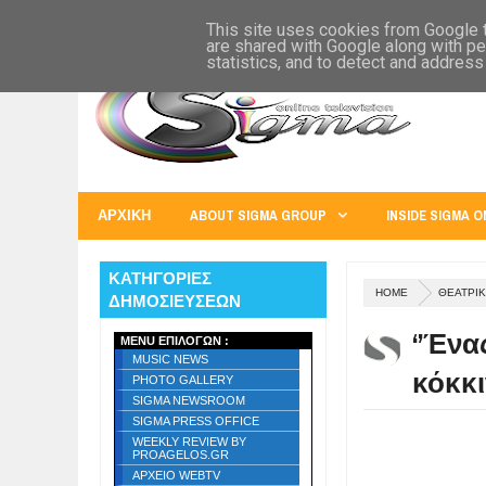
SIGMA WORLD
EUROPE
U.S.A.
AUSTRALIA
RUSS
This site uses cookies from Google to
are shared with Google along with pe
statistics, and to detect and address
ΑΡΧΙΚΗ
ABOUT SIGMA GROUP
INSIDE SIGMA O
ΚΑΤΗΓΟΡΙΕΣ
HOME
ΘΕΑΤΡΙΚ
ΔΗΜΟΣΙΕΥΣΕΩΝ
‘’Ένα
MENU ΕΠΙΛΟΓΩΝ :
MUSIC NEWS
κόκκι
PHOTO GALLERY
SIGMA NEWSROOM
SIGMA PRESS OFFICE
WEEKLY REVIEW BY
PROAGELOS.GR
ΑΡΧΕΙΟ WEBTV