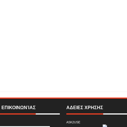
ας άνδρας θα μας σώσει’’ με τα κόκκινα κουφέτα !
Rating:
5
Reviewed By:
SIGMA
N
 ΕΠΙΚΟΙΝΩΝΊΑΣ
ΑΔΕΙΕΣ ΧΡΗΣΗΣ
ASK2USE