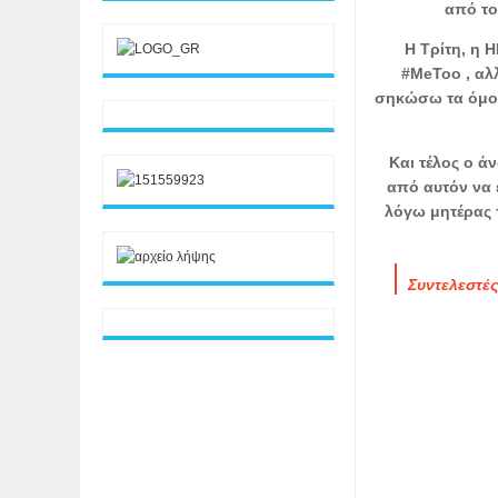
από το
Η Τρίτη, η Η
#MeToo , αλλ
σηκώσω τα όμορφ
Και τέλος ο ά
από αυτόν να 
λόγω μητέρας τ
Συντελεστέ