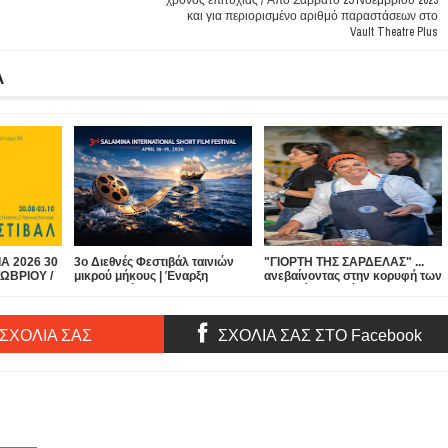
χρόνος επιτυχίας / Από Σάββατο 25 Νοεμβρίου 2023
και για περιορισμένο αριθμό παραστάσεων στο
Vault Theatre Plus
Α
Α 2026 30
3ο Διεθνές Φεστιβάλ ταινιών
"ΓΙΟΡΤΗ ΤΗΣ ΣΑΡΔΕΛΑΣ" ...
ΩΒΡΙΟΥ /
μικρού μήκους | Έναρξη
ανεβαίνοντας στην κορυφή των
ου
Συμμετοχών
φεστιβάλ στη Λέσβο και
ολυχώρο
συγκαταλέγεται ήδη ως ένα
ίνας
από τα μεγαλύτερα του
Αιγαίου!
 ΣΧΟΛΙΑ ΣΑΣ
ΣΧΟΛΙΑ ΣΑΣ ΣΤΟ Facebook