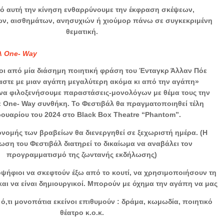
ό αυτή την κίνηση ενθαρρύνουμε την έκφραση σκέψεων,
ν, αισθημάτων, ανησυχιών ή χιούμορ πάνω σε συγκεκριμένη
θεματική.
λ One- Way
ι από μία διάσημη ποιητική φράση του Ένταγκρ Άλλαν Πόε
στε με μιαν αγάπη μεγαλύτερη ακόμα κι από την αγάπη»
να φιλοξενήσουμε παραστάσεις-μονολόγων με θέμα τους την
 One- Way συνθήκη. Το Φεστιβάλ θα πραγματοποιηθεί τέλη
ουαρίου του 2024 στο Black Box Theatre “Phantom”.
ονομής των βραβείων θα διενεργηθεί σε ξεχωριστή ημέρα. (Η
ωση του Φεστιβάλ διατηρεί το δικαίωμα να αναβάλει τον
προγραμματισμό της ζωντανής εκδήλωσης)
ψήφιοι να σκεφτούν έξω από το κουτί, να χρησιμοποιήσουν τη
και να είναι δημιουργικοί. Μπορούν με όχημα την αγάπη να μας
 ό,τι μονοπάτια εκείνοι επιθυμούν : δράμα, κωμωδία, ποιητικό
θέατρο κ.ο.κ.