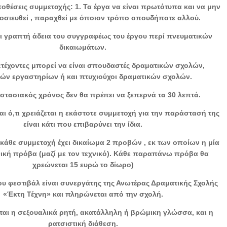
οθέσεις συμμετοχής: 1. Τα έργα να είναι πρωτότυπα και να μην
οσιευθεί , παραχθεί με όποιον τρόπο οπουδήποτε αλλού.
ι γραπτή άδεια του συγγραφέως του έργου περί πνευματικών
δικαιωμάτων.
ετέχοντες μπορεί να είναι σπουδαστές δραματικών σχολών,
κών εργαστηρίων ή και πτυχιούχοι δραματικών σχολών.
στασιακός χρόνος δεν θα πρέπει να ξεπερνά τα 30 λεπτά.
και ό,τι χρειάζεται η εκάστοτε συμμετοχή για την παράστασή της
είναι κάτι που επιβαρύνει την ίδια.
 κάθε συμμετοχή έχει δικαίωμα 2 προβών , εκ των οποίων η μία
χνική πρόβα (μαζί με τον τεχνικό). Κάθε παραπάνω πρόβα θα
χρεώνεται 15 ευρώ το δίωρο)
του φεστιβάλ είναι συνεργάτης της Ανωτέρας Δραματικής Σχολής
«Έκτη Τέχνη» και πληρώνεται από την σχολή.
ται η σεξουαλικά ρητή, ακατάλληλη ή βρώμικη γλώσσα, και η
ρατσιστική διάθεση.