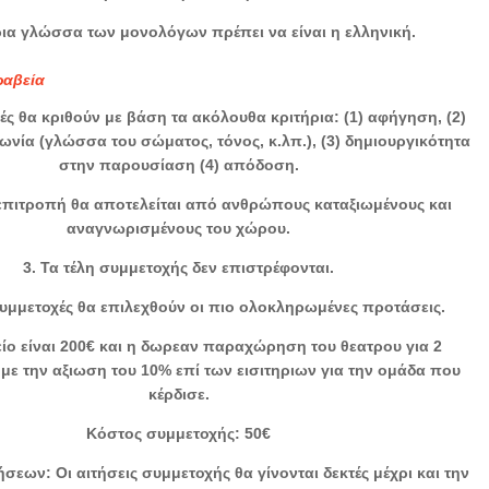
ρια γλώσσα των μονολόγων πρέπει να είναι η ελληνική.
ραβεία
ές θα κριθούν με βάση τα ακόλουθα κριτήρια: (1) αφήγηση, (2)
ωνία (γλώσσα του σώματος, τόνος, κ.λπ.), (3) δημιουργικότητα
στην παρουσίαση (4) απόδοση.
ή επιτροπή θα αποτελείται από ανθρώπους καταξιωμένους και
αναγνωρισμένους του χώρου.
3. Τα τέλη συμμετοχής δεν επιστρέφονται.
συμμετοχές θα επιλεχθούν οι πιο ολοκληρωμένες προτάσεις.
είο είναι 200€ και η δωρεαν παραχώρηση του θεατρου για 2
με την αξιωση του 10% επί των εισιτηριων για την ομάδα που
κέρδισε.
Κόστος συμμετοχής: 50€
σεων: Οι αιτήσεις συμμετοχής θα γίνονται δεκτές μέχρι και την