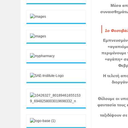
Μέσα απ
συναισθημάτω
1ο Φεστιβά
Εμπνευσμένο
«αγαπιόμα
περιμένουμε 
«αγάπη» σε
Φεβρ
Η τελετή απ
διοργάν
Θέλουμε οι υπο
φαντασία τους 
ταξιδέψουν σε