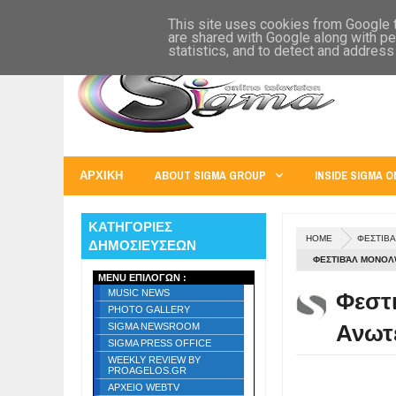
SIGMA WORLD
EUROPE
U.S.A.
AUSTRALIA
RUSS
This site uses cookies from Google to
are shared with Google along with pe
statistics, and to detect and address
ΑΡΧΙΚΗ
ABOUT SIGMA GROUP
INSIDE SIGMA O
ΚΑΤΗΓΟΡΙΕΣ
HOME
ΦΕΣΤΙΒ
ΔΗΜΟΣΙΕΥΣΕΩΝ
ΦΕΣΤΙΒΆΛ ΜΟΝΟΛ
MENU ΕΠΙΛΟΓΩΝ :
Φεστ
MUSIC NEWS
PHOTO GALLERY
Ανωτ
SIGMA NEWSROOM
SIGMA PRESS OFFICE
WEEKLY REVIEW BY
PROAGELOS.GR
ΑΡΧΕΙΟ WEBTV