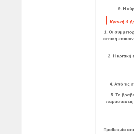
9. Η κύ
Κριτική & β
1. Οι συμμετοχ
οπτική επικοιν
2. Η κριτικ
4. Από τις 
5. Το βραβ
παραστασεις 
Προθεσμία αιτή