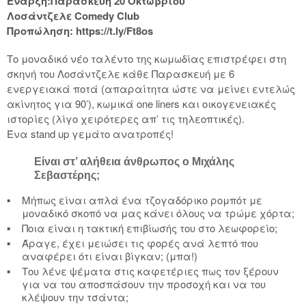
Έναρξη:Παρασκευή 20 Οκτωβρίου
Λοσάντζελε Comedy Club
Προπώληση: https://t.ly/Ft8os
Το μοναδικό νέο ταλέντο της κωμωδίας επιστρέφει στη
σκηνή του Λοσάντζελε κάθε Παρασκευή με 6
ενεργειακά ποτά (απαραίτητα ώστε να μείνει εντελώς
ακίνητος για 90’), κωμικά one liners και οικογενειακές
ιστορίες (λίγο χειρότερες απ’ τις τηλεοπτικές).
Ένα stand up γεμάτο ανατροπές!
Είναι στ’ αλήθεια άνθρωπος ο Μιχάλης
Σεβαστέρης;
▪
Mήπως είναι απλά ένα τζογαδόρικο ρομπότ με
μοναδικό σκοπό να μας κάνει όλους να τρώμε χόρτα;
▪
Ποια είναι η τακτική επιβίωσής του στο λεωφορείο;
▪
Άραγε, έχει μειώσει τις φορές ανά λεπτό που
αναφέρει ότι είναι βίγκαν; (μπα!)
▪
Του λένε ψέματα στις καφετέριες πως τον ξέρουν
για να του αποσπάσουν την προσοχή και να του
κλέψουν την τσάντα;