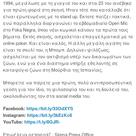
1994, μεγάλωσε με τη γιαγιά του και στα 23 του ανέβηκε
για πρώτη φορά στη σκηνή. Ήταν τότε που κατάλαβε ότι
είναι ερωτευμένος με το stand up. Έκτοτε παίζει τακτικά,
ενώ παράλληλα διοργανώνει το εβδομαδιαίο Open Mic
στο Foka Negra, όπου νέοι κωμικοί κάνουν τα πρώτα τους
βήματα. Εκτός σκηνής, ασχολείται επαγγελματικά με το
online poker. Και είναι καλός. Η άλλη μεγάλη αγάπη του
είναι το σκυλί του, η Μπομπ. Δηλώνει φιλόζωος,
ασχολείται με τον ακτιβισμό υπέρ των δικαιωμάτων των
ζώων, ενώ για ένα διάστημα υπήρξε εθελοντής σε
καταφύγιο ζώων στη Μούρθια της Ισπανίας.
Μπορείτε να πάρετε μια πρώτη, πολύ αντιπροσωπευτική
γεύση για τον ίδιο, τη φιλοσοφία του και τη δουλειά του,
ακολουθώντας τον στα social media του.
Facebook:
https://bit.ly/33OdXYS
Instagram:
https://bit.ly/3kEzKc8
YouTube:
https://t.ly/8GJR-
Επιμέλεια ρεπορτάζ : Sigma Press Office