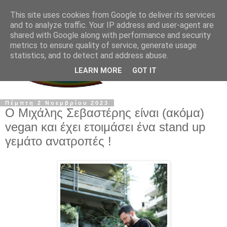
This site uses cookies from Google to deliver its services
and to analyze traffic. Your IP address and user-agent are
shared with Google along with performance and security
metrics to ensure quality of service, generate usage
statistics, and to detect and address abuse.
LEARN MORE
GOT IT
Πέμπτη 2 Νοεμβρίου 2023
Ο Μιχάλης Σεβαστέρης είναι (ακόμα)
vegan και έχει ετοιμάσει ένα stand up
γεμάτο ανατροπές !